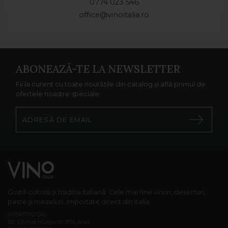
0774 023 546
office@vinoitalia.ro
ABONEAZĂ-TE LA NEWSLETTER
Fii la curent cu toate noutățile din catalog și află primul de
ofertele noastre speciale.
Gustă cultura și tradiția italiană. Cele mai fine vinuri, deserturi,
paste și mezeluri, importate direct din Italia.
APERITIVO SRL
Str. Eftimie Murgu Nr. 87A, Arad