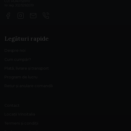
CUI: RO40753970
Nr reg: J02/529/2019
Legături rapide
Despre noi
Cum cumpăr?
Plată, livrare și transport
Program de lucru
Retur și anulare comandă
Contact
Locații Vinoitalia
Termeni și condiții