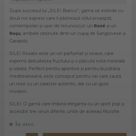
După succesul lui ,,SILEI Bianco'', gama se extinde cu
două noi expresii care îi păstrează stilul proaspăt,
contemporan și ușor de recunoscut: un
Rosé
și un
Roșu
, ambele obținute dintr-un cupaj de Sangiovese și
Canaiolo.
SILEI Rosato este un vin parfumat și vivace, care
exprimă delicatețea fructului și o plăcută notă minerală
și sărată. Perfect pentru aperitive și pentru bucătăria
mediteraneană, este conceput pentru cei care caută
un rosé cu un caracter autentic, dar cu un gust
modern.
SILEI: O gamă care îmbină eleganța cu un spirit pop și
accesibil: trei vinuri diferite, unite de aceeași filozofie.
În stoc