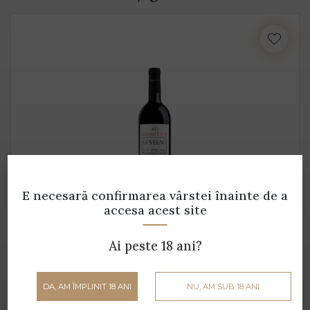
E necesară confirmarea vârstei
înainte de a
accesa acest site
GOVERNO Rosso IGT Toscana
Terrescure - 0.75 L - 13.5% alcool
Ai peste 18 ani?
69 lei
DA, AM ÎMPLINIT 18 ANI
NU, AM SUB 18 ANI
ADAUGĂ ÎN COȘ