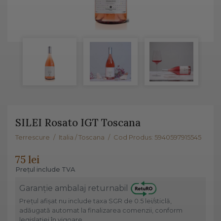
SILEI Rosato IGT Toscana
Terrescure
/
Italia / Toscana
/
Cod Produs: 5940597915545
75 lei
Prețul include TVA
Garanție ambalaj returnabil
Prețul afișat nu include taxa SGR de 0.5 lei/sticlă,
adăugată automat la finalizarea comenzii, conform
legislației în vigoare.