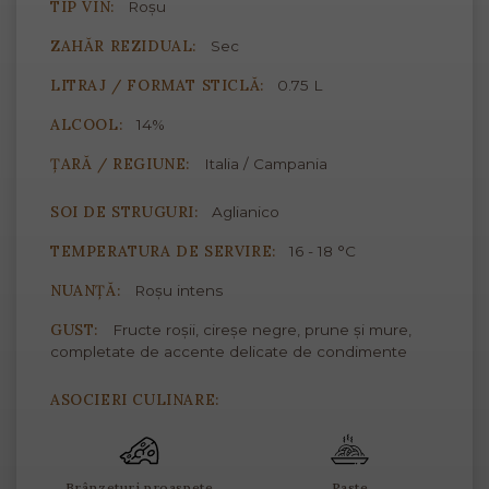
TIP VIN:
Roșu
ZAHĂR REZIDUAL:
Sec
LITRAJ / FORMAT STICLĂ:
0.75 L
ALCOOL:
14%
ȚARĂ / REGIUNE:
Italia / Campania
SOI DE STRUGURI:
Aglianico
TEMPERATURA DE SERVIRE:
16 - 18 °C
NUANȚĂ:
Roșu intens
GUST:
Fructe roșii, cireșe negre, prune și mure,
completate de accente delicate de condimente
ASOCIERI CULINARE:
Brânzeturi proaspete
Paste