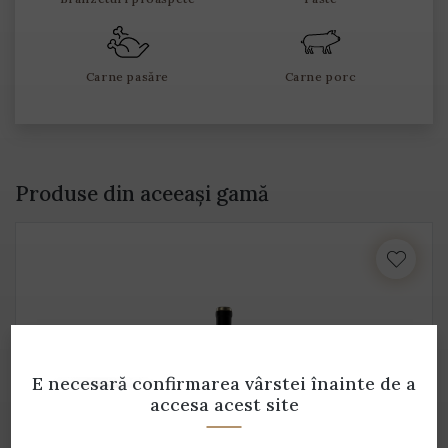
Carne pasăre
Carne porc
Produse din aceeași gamă
E necesară confirmarea vârstei
înainte de a
accesa acest site