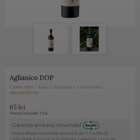
Aglianico DOP
Casino Nitti
/
Italia / Campania
/
Cod Produs:
5940597915712
65 lei
Prețul include TVA
Garanție ambalaj returnabil
Prețul afișat nu include taxa SGR de 0.5 lei/sticlă,
adăugată automat la finalizarea comenzii, conform