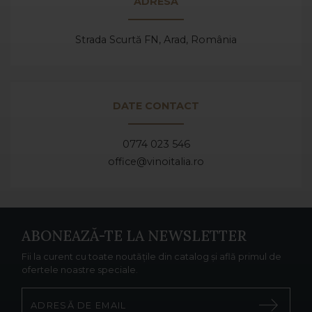
ADRESA
Strada Scurtă FN, Arad,
România
DATE CONTACT
0774 023 546
office@vinoitalia.ro
ABONEAZĂ-TE LA NEWSLETTER
Fii la curent cu toate noutățile din catalog și află primul de
ofertele noastre speciale.