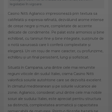
legislației în vigoare.
Casino Nitti Aglianico impresionează prin textura sa
catifelată și expresia rafinată, dezvăluind arome intense
de cireșe negre și mure, completate de accente
delicate de condimente. Pe palat este armonios și bine
echilibrat, cu taninuri fine și bine integrate, susținute de
o notă savuroasă care îi conferă complexitate și
eleganță. Un vin roșu de mare caracter, cu profunzime,
echilibru și un final persistent, lung și sofisticat.
Situată în Campania, una dintre cele mai renumite
regiuni viticole din sudul Italiei, crama Casino Nitti
valorifică soiurile autohtone care se dezvoltă excelent
în climatul mediteranean și pe solurile vulcanice ale
zonei. Aglianico, considerat unul dintre cele mai nobile
soiuri ale sudului Italiei, este apreciat pentru structura
sa distinctă, complexitatea aromatică și capacitatea
remarcabilă de maturare. Printr-o filozofie bazată pe