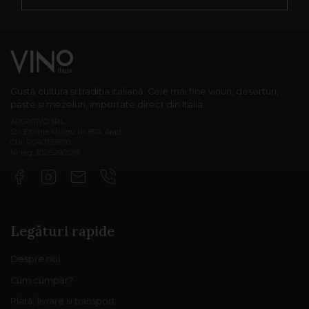
Gustă cultura și tradiția italiană. Cele mai fine vinuri, deserturi,
paste și mezeluri, importate direct din Italia.
APERITIVO SRL
Str. Eftimie Murgu Nr. 87A, Arad
CUI: RO40753970
Nr reg: J02/529/2019
Legături rapide
Despre noi
Cum cumpăr?
Plată, livrare și transport