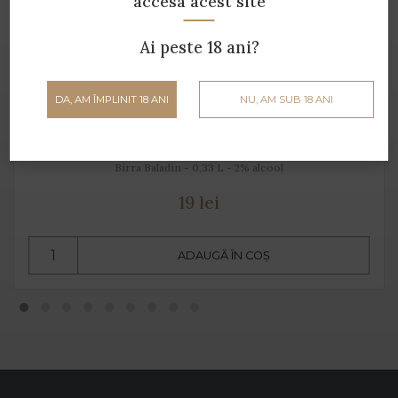
accesa acest site
Ai peste 18 ani?
DA, AM ÎMPLINIT 18 ANI
NU, AM SUB 18 ANI
BOTANIC Radler cu cedro calabrez și lămâie
Birra Baladin - 0,33 L - 2% alcool
19 lei
ADAUGĂ ÎN COȘ