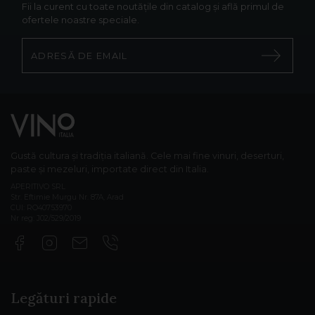
Fii la curent cu toate noutățile din catalog și află primul de
ofertele noastre speciale.
Gustă cultura și tradiția italiană. Cele mai fine vinuri, deserturi,
paste și mezeluri, importate direct din Italia.
APERITIVO SRL
Str. Eftimie Murgu Nr. 87A, Arad
CUI: RO40753970
Nr reg: J02/529/2019
Legături rapide