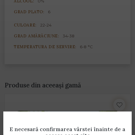
ALCOOL:
0%
GRAD PLATO:
6
CULOARE:
22-24
GRAD AMĂRĂCIUNE:
34-38
TEMPERATURA DE SERVIRE:
6-8 °C
Produse din aceeași gamă
E necesară confirmarea vârstei
înainte de a