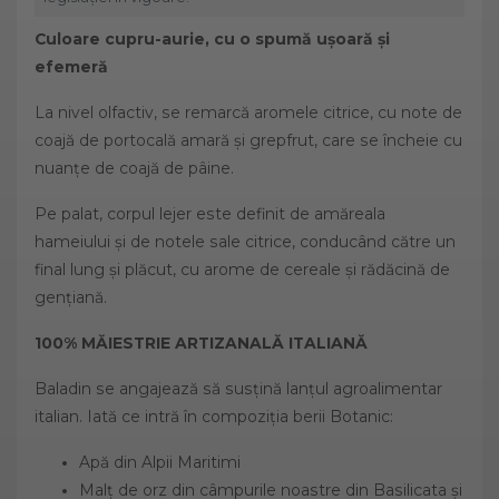
Culoare cupru-aurie, cu o spumă ușoară și
efemeră
La nivel olfactiv, se remarcă aromele citrice, cu note de
coajă de portocală amară și grepfrut, care se încheie cu
nuanțe de coajă de pâine.
Pe palat, corpul lejer este definit de amăreala
hameiului și de notele sale citrice, conducând către un
final lung și plăcut, cu arome de cereale și rădăcină de
gențiană.
100% MĂIESTRIE ARTIZANALĂ ITALIANĂ
Baladin se angajează să susțină lanțul agroalimentar
italian. Iată ce intră în compoziția berii Botanic:
Apă din Alpii Maritimi
Malț de orz din câmpurile noastre din Basilicata și