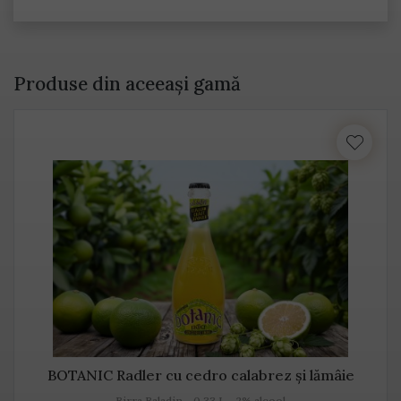
Produse din aceeași gamă
BOTANIC Radler cu cedro calabrez și lămâie
Birra Baladin - 0,33 L - 2% alcool