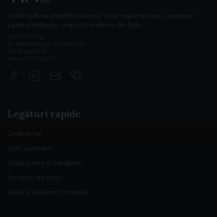
Gustă cultura și tradiția italiană. Cele mai fine vinuri, deserturi,
paste și mezeluri, importate direct din Italia.
APERITIVO SRL
Str. Eftimie Murgu Nr. 87A, Arad
CUI: RO40753970
Nr reg: J02/529/2019
Legături rapide
Despre noi
Cum cumpăr?
Plată, livrare și transport
Program de lucru
Retur și anulare comandă