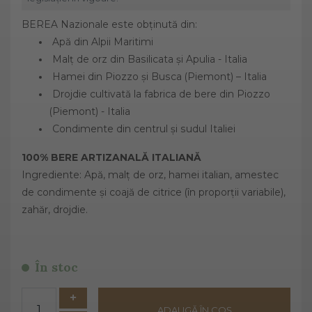
BEREA Nazionale este obținută din:
Apă din Alpii Maritimi
Malț de orz din Basilicata și Apulia - Italia
Hamei din Piozzo și Busca (Piemont) – Italia
Drojdie cultivată la fabrica de bere din Piozzo
(Piemont) - Italia
Condimente din centrul și sudul Italiei
100% BERE ARTIZANALĂ ITALIANĂ
Ingrediente: Apă, malț de orz, hamei italian, amestec
de condimente și coajă de citrice (în proporții variabile),
zahăr, drojdie.
În stoc
ADAUGĂ ÎN COȘ