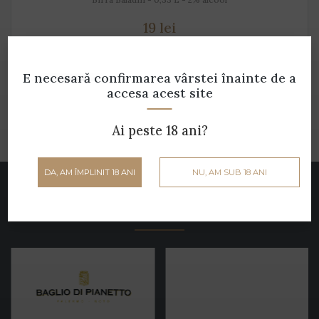
19 lei
ADAUGĂ ÎN COȘ
E necesară confirmarea vârstei
înainte de a
accesa acest site
Ai peste 18 ani?
DA, AM ÎMPLINIT 18 ANI
NU, AM SUB 18 ANI
Parteneri
Cramele noastre