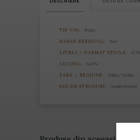
DESCRIERE
DESPRE
CRA
TIP VIN:
Roșu
ZAHĂR REZIDUAL:
Sec
LITRAJ / FORMAT STICLĂ:
0.75
ALCOOL:
14.5%
ȚARĂ / REGIUNE:
Italia / Sicilia
SOI DE STRUGURI:
Syrah,Merlot
Produse din aceeași gamă