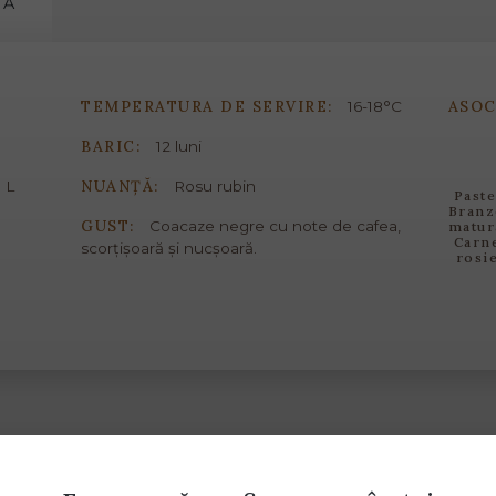
MĂ
TEMPERATURA DE SERVIRE:
ASOC
16-18°C
BARIC:
12 luni
NUANȚĂ:
 L
Rosu rubin
Paste
Branz
GUST:
Coacaze negre cu note de cafea,
matur
Carn
scorțișoară și nucșoară.
rosi