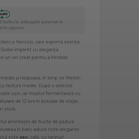
5 lei/sticlă, adăugată automat la
i în vigoare.
lieni și francezi, care exprimă esența
 Siciliei împletit cu eleganța
ste un vin creat pentru a înnobila
ă medie și nisipoasă, în timp ce Merlot-
, cu textură medie. După o selecție
sate ușor, iar mustul fermentează cu
turare de 12 luni în butoaie de stejar,
 sticlă.
etul amintește de fructe de pădure
maturarea în baric aduce note elegante
ustul este
sec
, cald, cu taninuri