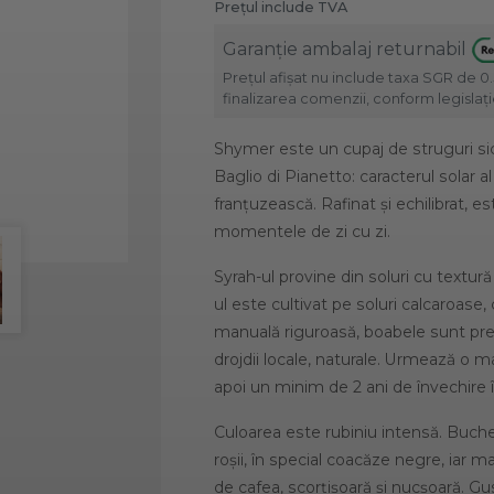
Prețul include TVA
Garanție ambalaj returnabil
Prețul afișat nu include taxa SGR de 0.
finalizarea comenzii, conform legislație
Shymer este un cupaj de struguri sici
Baglio di Pianetto: caracterul solar al
franțuzească. Rafinat și echilibrat, e
momentele de zi cu zi.
Syrah-ul provine din soluri cu textur
ul este cultivat pe soluri calcaroase
manuală riguroasă, boabele sunt pre
drojdii locale, naturale. Urmează o ma
apoi un minim de 2 ani de învechire în
Culoarea este rubiniu intensă. Buch
roșii, în special coacăze negre, iar 
de cafea, scorțișoară și nucșoară. G