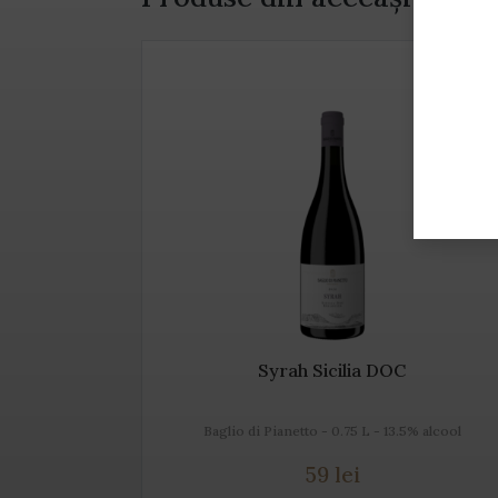
Syrah Sicilia DOC
 alcool
Baglio di Pianetto - 0.75 L - 13.5% alcool
59 lei