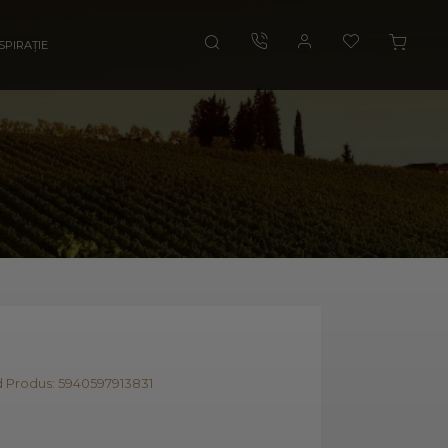
SPIRAȚIE
 Produs: 5940597913831