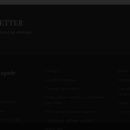
ETTER
primul de ofertele
rapide
Contact
Istori
Locații Vinoitalia
Produs
Termeni și condiții
Dezab
Notifi
Prelucrarea datelor cu caracter
 transport
personal
Soiuri
cru
Politica de utilizare cookies
Degust
re comandă
Gestionați setările cookie
Hartă site