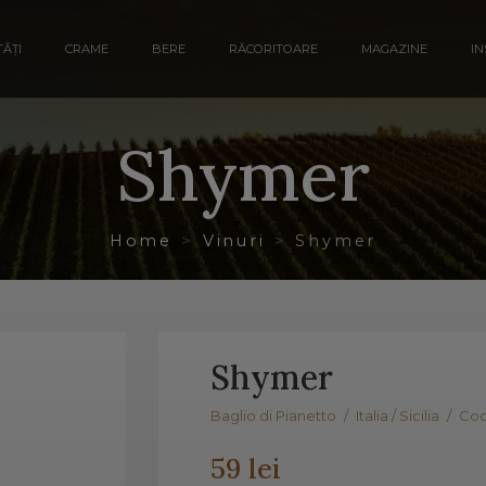
ĂȚI
CRAME
BERE
RĂCORITOARE
MAGAZINE
IN
Shymer
Home
Vinuri
Shymer
Shymer
Baglio di Pianetto
/
Italia / Sicilia
/
Cod
59 lei