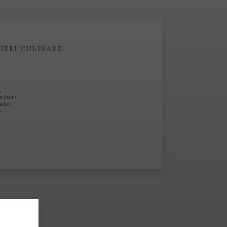
IERI CULINARE:
,
eturi
ate,
e
e