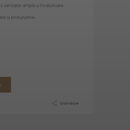
o senzație amplă și învăluitoare.
ate și profunzime.
Ș
Distribuie