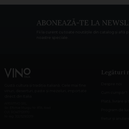
ABONEAZĂ-TE LA NEWSL
Fii la curent cu toate noutățile din catalog și află 
noastre speciale.
Legături 
Despre noi
Gustă cultura și tradiția italiană. Cele mai fine
vinuri, deserturi, paste și mezeluri, importate
Cum cumpăr?
direct din Italia.
Plată, livrare și
APERITIVO SRL
Str. Eftimie Murgu Nr. 87A, Arad
Program de lu
CUI: RO40753970
Nr reg: J02/529/2019
Retur și anula