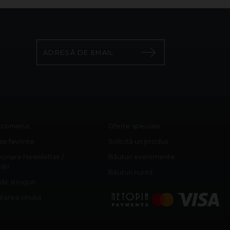
c comenzi
Oferte speciale
e favorite
Solicită un produs
onare Newsletter /
Băuturi evenimente
cări
Băuturi nuntă
 de struguri
area vinului