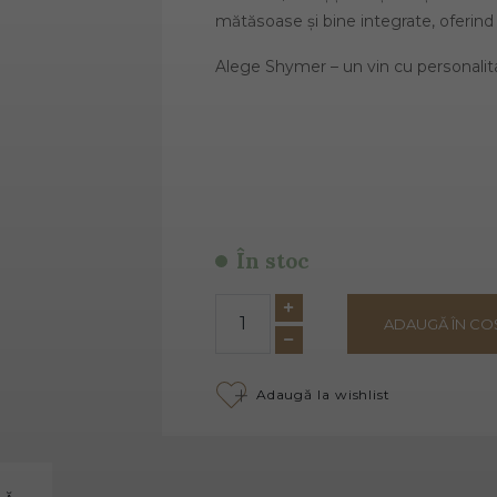
mătăsoase și bine integrate, oferind 
Alege Shymer – un vin cu personalit
În stoc
ADAUGĂ ÎN CO
Adaugă la wishlist