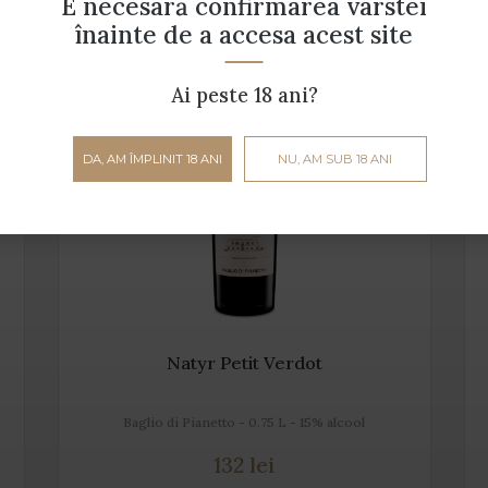
E necesară confirmarea vârstei
înainte de a accesa acest site
Ai peste 18 ani?
DA, AM ÎMPLINIT 18 ANI
NU, AM SUB 18 ANI
Natyr Petit Verdot
Baglio di Pianetto - 0.75 L - 15% alcool
132 lei