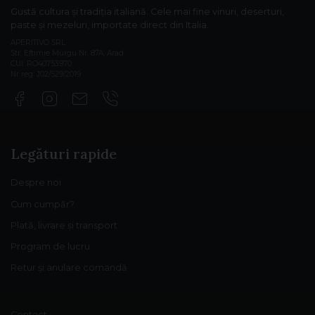
Gustă cultura și tradiția italiană. Cele mai fine vinuri, deserturi,
paste și mezeluri, importate direct din Italia.
APERITIVO SRL
Str. Eftimie Murgu Nr. 87A, Arad
CUI: RO40753970
Nr reg: J02/529/2019
Legături rapide
Despre noi
Cum cumpăr?
Plată, livrare și transport
Program de lucru
Retur și anulare comandă
Contact