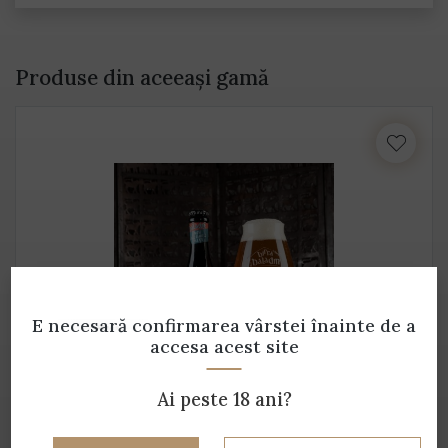
Produse din aceeași gamă
E necesară confirmarea vârstei
înainte de a
accesa acest site
Ai peste 18 ani?
BOTANIC IPA - fără alcool
Birra Baladin - 0,33 L - 0% alcool