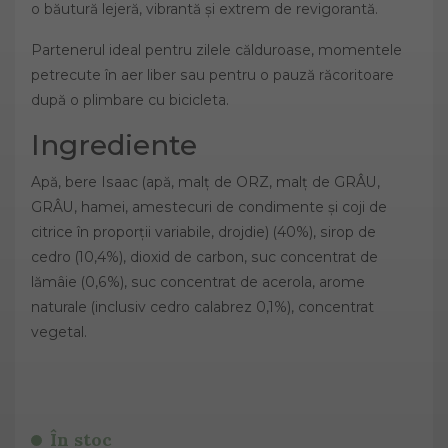
o băutură lejeră, vibrantă și extrem de revigorantă.
Partenerul ideal pentru zilele călduroase, momentele
petrecute în aer liber sau pentru o pauză răcoritoare
după o plimbare cu bicicleta.
Ingrediente
Apă, bere Isaac (apă, malț de ORZ, malț de GRÂU,
GRÂU, hamei, amestecuri de condimente și coji de
citrice în proporții variabile, drojdie) (40%), sirop de
cedro (10,4%), dioxid de carbon, suc concentrat de
lămâie (0,6%), suc concentrat de acerola, arome
naturale (inclusiv cedro calabrez 0,1%), concentrat
vegetal.
În stoc