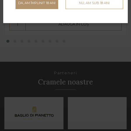
DA, AM ÎMPLINIT 18 ANI
NU, AM SUB 18 ANI
19 lei
ADAUGĂ ÎN COȘ
Parteneri
Cramele noastre