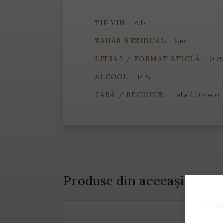
TIP VIN:
Alb
ZAHĂR REZIDUAL:
Sec
LITRAJ / FORMAT STICLĂ:
0.75
ALCOOL:
14%
ȚARĂ / REGIUNE:
Italia / Orvieto
Produse din aceeași gamă