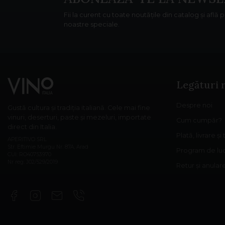
Fii la curent cu toate noutățile din catalog și află 
noastre speciale.
Legături 
Despre noi
Gustă cultura și tradiția italiană. Cele mai fine
vinuri, deserturi, paste și mezeluri, importate
Cum cumpăr?
direct din Italia.
Plată, livrare și
APERITIVO SRL
Str. Eftimie Murgu Nr. 87A, Arad
Program de lu
CUI: RO40753970
Nr reg: J02/529/2019
Retur și anula