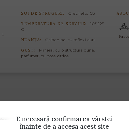
SOI DE STRUGURI:
ASOC
Grechetto G5
TEMPERATURA DE SERVIRE:
10°-12°
C
 L
Past
NUANȚĂ:
Galben pai cu reflexii aurii
GUST:
Mineral, cu o structură bună,
parfumat, cu note citrice
E necesară confirmarea vârstei
înainte de a accesa acest site