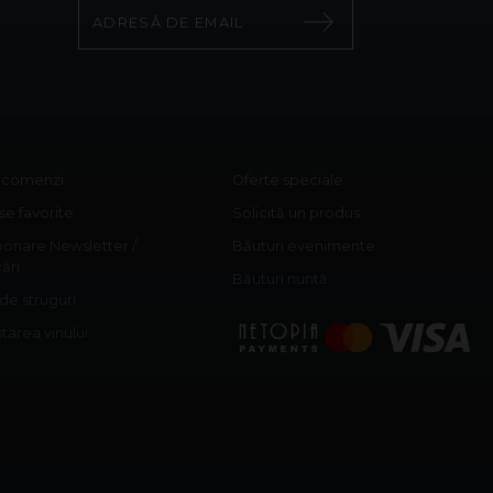
c comenzi
Oferte speciale
e favorite
Solicită un produs
onare Newsletter /
Băuturi evenimente
cări
Băuturi nuntă
 de struguri
area vinului