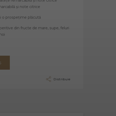
tețe remarcabilă și note citrice
arcabilă și note citrice
și o prospețime plăcută
eritive din fructe de mare, supe, feluri
moi
Ș
Distribuie