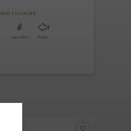
IERI CULINARE:
e
Aperitiv
Pește