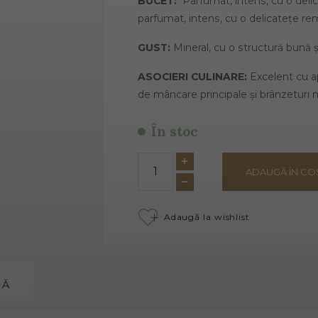
BUCET:
Parfumat, intens, cu o delica
parfumat, intens, cu o delicatețe rem
GUST:
Mineral, cu o structură bună 
ASOCIERI CULINARE:
Excelent cu ap
de mâncare principale și brânzeturi 
În stoc
ADAUGĂ ÎN CO
Adaugă la wishlist
MĂ