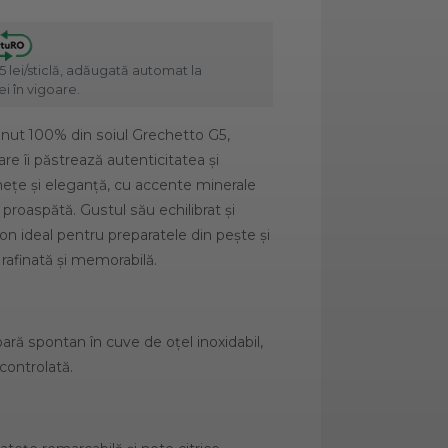
5 lei/sticlă, adăugată automat la
i în vigoare.
inut 100% din soiul Grechetto G5,
re îi păstrează autenticitatea și
inețe și eleganță, cu accente minerale
 proaspătă. Gustul său echilibrat și
on ideal pentru preparatele din pește și
rafinată și memorabilă.
ră spontan în cuve de oțel inoxidabil,
controlată.