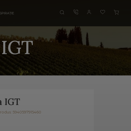
SPIRAȚIE
 IGT
a IGT
rodus: 5940597915460