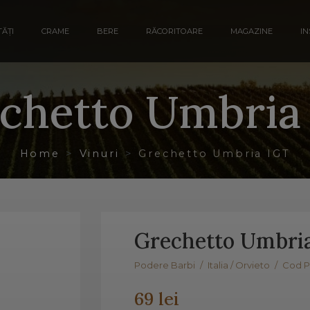
ĂȚI
CRAME
BERE
RĂCORITOARE
MAGAZINE
IN
chetto Umbria
Home
Vinuri
Grechetto Umbria IGT
Grechetto Umbri
Podere Barbi
/
Italia / Orvieto
/
Cod P
69 lei