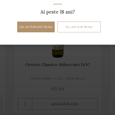
Ai peste 18 ani?
DA, AM ÎMPLINIT 18 ANI
NU, AM SUB 18 ANI
Orvieto Classico Abboccato DOC
Podere Barbi - 0.75 L - 13.5% alcool
65 lei
ADAUGĂ ÎN COȘ