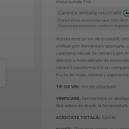
Prețul include TVA
Garanție ambalaj returnabil
Prețul afișat nu include taxa SGR de 0.
finalizarea comenzii, conform legislație
Acesta este un vin alb proaspăt, obț
vinificat prin fermentare spontană, ca
caracterul natural. Se remarcă prin f
delicate și note rafinate de portocală
vibrant îl transformă într-un compani
fructe de mare, oferind o experiență 
TIP DE VIN:
Vin alb structurat
VINIFICARE:
Fermentația se desfășoa
fără adaos de drojdii, la temperatură 
ACIDITATE TOTALĂ:
5,50 ‰