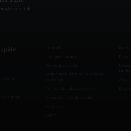
primul de ofertele
rapide
Contact
Istori
Locații Vinoitalia
Produs
Termeni și condiții
Dezab
Notifi
Prelucrarea datelor cu caracter
 transport
personal
Soiuri
cru
Politica de utilizare cookies
Degust
re comandă
Gestionați setările cookie
Hartă site
ANPC