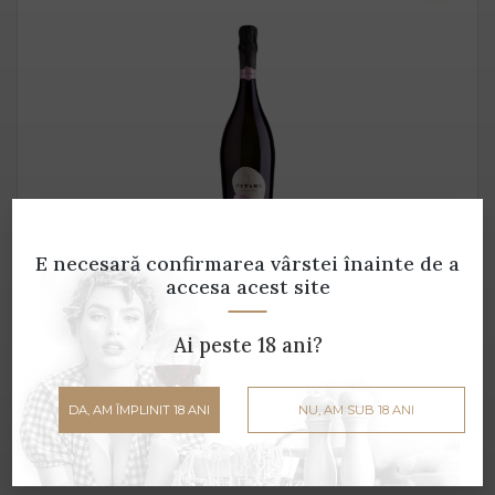
Dry Sparkling ROSE
E necesară confirmarea vârstei
înainte de a
accesa acest site
Pitars - 0.75 L - 11.5% alcool
45 lei
Ai peste 18 ani?
ADAUGĂ ÎN COȘ
DA, AM ÎMPLINIT 18 ANI
NU, AM SUB 18 ANI