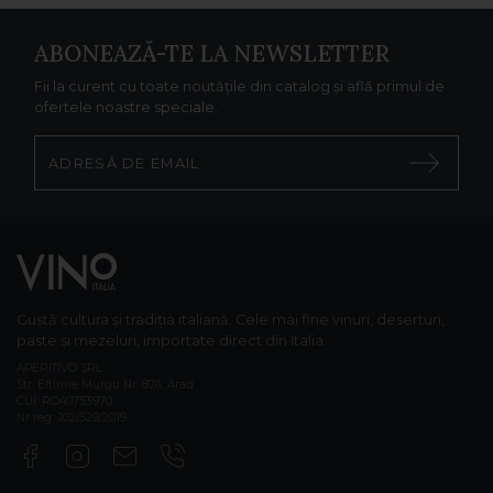
ABONEAZĂ-TE LA NEWSLETTER
Fii la curent cu toate noutățile din catalog și află primul de
ofertele noastre speciale.
Gustă cultura și tradiția italiană. Cele mai fine vinuri, deserturi,
paste și mezeluri, importate direct din Italia.
APERITIVO SRL
Str. Eftimie Murgu Nr. 87A, Arad
CUI: RO40753970
Nr reg: J02/529/2019