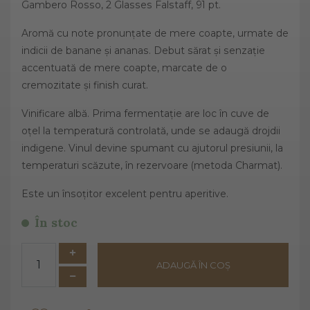
Gambero Rosso, 2 Glasses Falstaff, 91 pt.
Aromă cu note pronunțate de mere coapte, urmate de
indicii de banane și ananas. Debut sărat și senzație
accentuată de mere coapte, marcate de o
cremozitate și finish curat.
Vinificare albă. Prima fermentație are loc în cuve de
oțel la temperatură controlată, unde se adaugă drojdii
indigene. Vinul devine spumant cu ajutorul presiunii, la
temperaturi scăzute, în rezervoare (metoda Charmat).
Este un însoțitor excelent pentru aperitive.
În stoc
ADAUGĂ ÎN COȘ