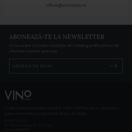
office@vinoitalia.ro
ABONEAZĂ-TE LA NEWSLETTER
Fii la curent cu toate noutățile din catalog și află primul de
ofertele noastre speciale.
Gustă cultura și tradiția italiană. Cele mai fine vinuri, deserturi,
paste și mezeluri, importate direct din Italia.
APERITIVO SRL
Str. Eftimie Murgu Nr. 87A, Arad
CUI: RO40753970