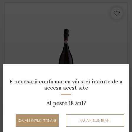
E necesară confirmarea vârstei
înainte de a
accesa acest site
Dry Sparkling ROSE
Pitars - 0.75 L - 11.5% alcool
Ai peste 18 ani?
45 lei
DA, AM ÎMPLINIT 18 ANI
NU, AM SUB 18 ANI
ADAUGĂ ÎN COȘ