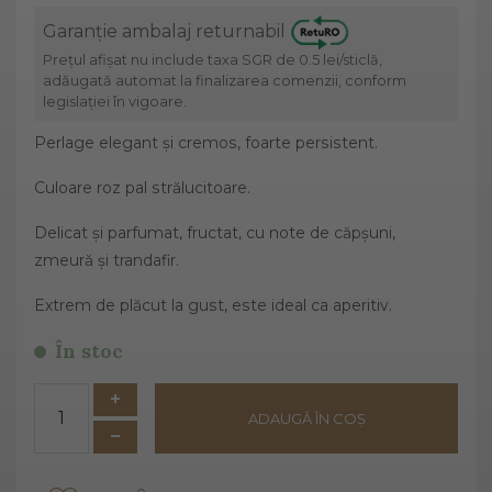
Garanție ambalaj returnabil
Prețul afișat nu include taxa SGR de 0.5 lei/sticlă,
adăugată automat la finalizarea comenzii, conform
legislației în vigoare.
Perlage elegant și cremos, foarte persistent.
Culoare roz pal strălucitoare.
Delicat și parfumat, fructat, cu note de căpșuni,
zmeură și trandafir.
Extrem de plăcut la gust, este ideal ca aperitiv.
În stoc
ADAUGĂ ÎN COȘ