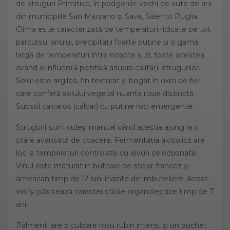
de struguri Primitivo, în podgoriile vechi de sute de ani
din municipiile San Marzano și Sava, Salento Puglia.
Clima este caracterizată de temperaturi ridicate pe tot
parcursul anului, precipitații foarte puține și o gamă
largă de temperaturi între noapte și zi, toate acestea
având o influență pozitivă asupra calității strugurilor.
Solul este argilos, fin texturat și bogat în oxizi de fier
care conferă solului vegetal nuanța roșie distinctă.
Subsol calcaros (calcar) cu puține roci emergente.
Strugurii sunt culeși manual când aceștia ajung la o
stare avansată de coacere. Fermentația alcoolică are
loc la temperaturi controlate cu levuri selecționate.
Vinul este maturat în butoaie de stejar francez și
american timp de 12 luni înainte de imbuteliere. Acest
vin își păstrează caracteristicile organoleptice timp de 7
ani.
Palmenti are o culoare roșu rubin intens, și un buchet