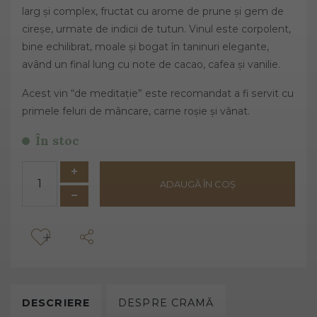
larg și complex, fructat cu arome de prune și gem de
cireșe, urmate de indicii de tutun. Vinul este corpolent,
bine echilibrat, moale și bogat în taninuri elegante,
având un final lung cu note de cacao, cafea și vanilie.
Acest vin “de meditație” este recomandat a fi servit cu
primele feluri de mâncare, carne roșie și vânat.
În stoc
ADAUGĂ ÎN COȘ
DESCRIERE
DESPRE
CRAMĂ