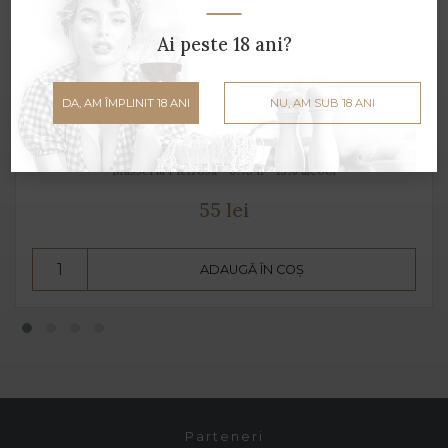
Ai peste 18 ani?
DA, AM ÎMPLINIT 18 ANI
NU, AM SUB 18 ANI
Primitivo Rosato Salento
Masseria Pietrosa - 0.75 L - 13% alcool
55 lei
ADAUGĂ ÎN COȘ
Parteneri