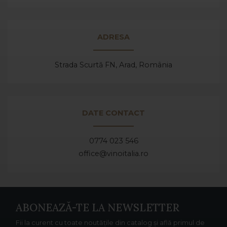
ADRESA
Strada Scurtă FN, Arad,
România
DATE CONTACT
0774 023 546
office@vinoitalia.ro
ABONEAZĂ-TE LA NEWSLETTER
Fii la curent cu toate noutățile din catalog și află primul de