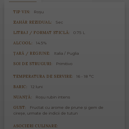
TIP VIN:
Roșu
ZAHĂR REZIDUAL:
Sec
LITRAJ / FORMAT STICLĂ:
0.75 L
ALCOOL:
14.5%
ȚARĂ / REGIUNE:
Italia / Puglia
SOI DE STRUGURI:
Primitivo
TEMPERATURA DE SERVIRE:
16 - 18 °C
BARIC:
12 luni
NUANȚĂ:
Roșu rubin intens
GUST:
Fructat cu arome de prune și gem de
cireșe, urmate de indicii de tutun
ASOCIERI CULINARE: