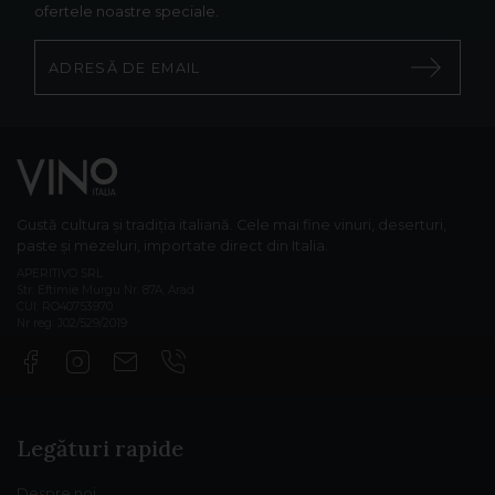
ofertele noastre speciale.
Gustă cultura și tradiția italiană. Cele mai fine vinuri, deserturi,
paste și mezeluri, importate direct din Italia.
APERITIVO SRL
Str. Eftimie Murgu Nr. 87A, Arad
CUI: RO40753970
Nr reg: J02/529/2019
Legături rapide
Despre noi