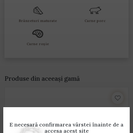
Brânzeturi maturate
Carne porc
Carne roșie
Produse din aceeași gamă
E necesară confirmarea vârstei
înainte de a
accesa acest site