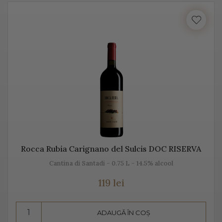
cu locul, cu gustul, dar mai ales cu unicitatea acestei
băuturi.
Vă prezentăm mai jos, gama noastră de Prosecco, acest
vin spumant italian, alb sau rose.
Despre Prosecco
Prosecco e cel mai cunoscut vin spumant din Italia. E
adesea comparat cu Champagne, însă ele diferă
datorită modului de fabricație, dar și prin soiurile de
Rocca Rubia Carignano del Sulcis DOC RISERVA
struguri folosite.
Cantina di Santadi - 0.75 L - 14.5% alcool
Prosecco înseamnă mai mult decât „bule”, mai mult
119 lei
decât vin spumant, înseamnă aromă și gust deosebit,
dar și un proces de vinificație de tradiție.
ADAUGĂ ÎN COȘ