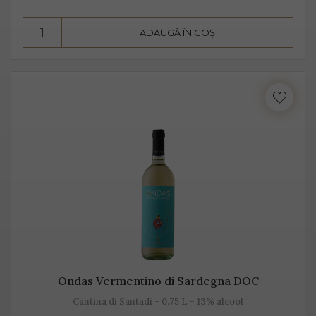
însă datorită aromelor fructate ale strugurilor, acesta
pare dulce. Alege Extra Dry Prosecco pentru echilibrul
ADAUGĂ ÎN COȘ
pe care îl poate oferi între dulceața fructelor și
aciditatea băuturii.
Ondas Vermentino di Sardegna DOC
Cantina di Santadi - 0.75 L - 13% alcool