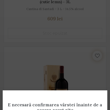
(cutie lemn) - 3L
Cantina di Santadi - 3 L - 14.5% alcool
609 lei
E necesară confirmarea vârstei
înainte de a
accesa acest site