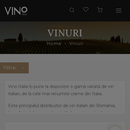
VINURI
Home
Vinuri
Filtre
Vino Italia îți pune la dispoziție o gamă variată de vin
italian, de la cele mai renumite crame din Italia.
Este principalul distribuitor de vin italian din România,
beneficiind de o gamă variată de sortimente de vin,
pornind de la cele mai îndrăznețe arome, precum
prosecco și până la vinuri dulci, elegante.