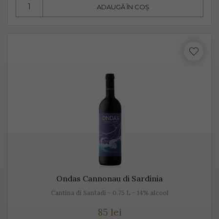
ADAUGĂ ÎN COȘ
Consumă Prosecco, un vin cunoscut pentru
prospețime, aromă și gust
Prosecco este un vin cunoscut pentru prospețime, este
un vin care nu fermentează după îmbuteliere și care se
consumă de regulă, în primii 3 ani. Are un conținut
scăzut de alcool, astfel că este preferat atât de bărbați,
cât și de femei.
Se bea în pahare cu pereți înalți, subțiri, rece,
temperatura ideală de servire fiind 2-3 grade C. Am
putea spune despre Prosecco că este un vin băut de
plăcere, dar și ca aperitiv, înainte de servirea mesei.
Ondas Cannonau di Sardinia
Este un vin proaspăt, ce se prezintă ca un buchet
Cantina di Santadi - 0.75 L - 14% alcool
fructat, de măr, pere, caise, căpșune, având arome
85 lei
ușoare, parfumate. De obicei, Prosecco este un vin sec,