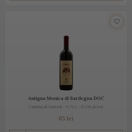
Prosecco este realizat din diferite sortimente de
struguri, însă Glera este de departe cel mai cunoscut.
Unii producători, mai amestecă pe lângă Glera și alte
soiuri de struguri, precum: Verdiso, Bianchetta
Trevigiana, Perera, Glera lunga, Chardonnay, Pinot
Bianco, Pinot Grigio sau Pinot Nero.
Numele de Prosecco provine de la locul de origine -
satul Prosecco, situat foarte aproape de Trieste. Peste
50% din producția de Prosecco provine din acele locuri,
mai exact din regiunile Conegliano și Valdobbiadene,
Antigua Monica di Sardegna DOC
acolo unde sunt peste 150 de producători. Toți aceștia s-
Cantina di Santadi - 0.75 L - 13.5% alcool
au asociat într-un Consorțiu pentru a proteja acest vin
spumant italian, cunoscut sub această denumire.
65 lei