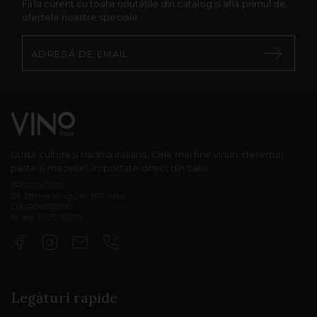
Fii la curent cu toate noutățile din catalog și află primul de
ofertele noastre speciale.
Gustă cultura și tradiția italiană. Cele mai fine vinuri, deserturi,
paste și mezeluri, importate direct din Italia.
APERITIVO SRL
Str. Eftimie Murgu Nr. 87A, Arad
CUI: RO40753970
Nr reg: J02/529/2019
Legături rapide