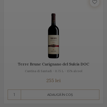
Italia beneficiază de o suprafață de peste 702.000 de
hectare de viță de vie, fiind unul dintre cei mai mari
producători de vin italian din lume. Acest vin italian
ajunge în întreaga lume și îi bucură pe cei ce îi cunosc
istoria, tradiția, modul de preparare, dar și pe cel de
păstrare.
Diversitatea etichetelor de vin de pe Vino Italia este
numeroasă și asta pentru că ne dorim să aducem Italia
la tine acasă!
Terre Brune Carignano del Sulcis DOC
Cantina di Santadi - 0.75 L - 15% alcool
PROSECCO
255 lei
Prosecco este un vin spumant rafinat, cunoscut în Italia
dar și în întreaga lume. Vino Italia aduce Prosecco la
ADAUGĂ ÎN COȘ
tine acasă, chiar din regiunea unde este fabricat și asta
pentru că ne dorim să vă facem cunoștință cu tradiția,