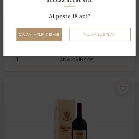
Rocca Rubia Carignano del Sulcis DOC RISERVA
Ai peste 18 ani?
(cutie lemn) -1.5L
Cantina di Santadi - 1.5 L - 14.5% alcool
DA, AM ÎMPLINIT 18 ANI
NU, AM SUB 18 ANI
339 lei
ADAUGĂ ÎN COȘ