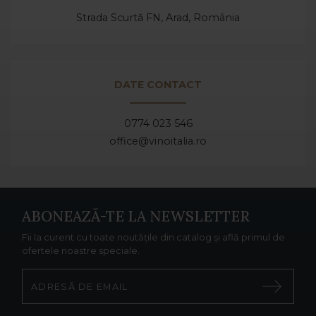
Strada Scurtă FN, Arad,
România
DATE CONTACT
0774 023 546
office@vinoitalia.ro
ABONEAZĂ-TE LA NEWSLETTER
Fii la curent cu toate noutățile din catalog și află primul de
ofertele noastre speciale.