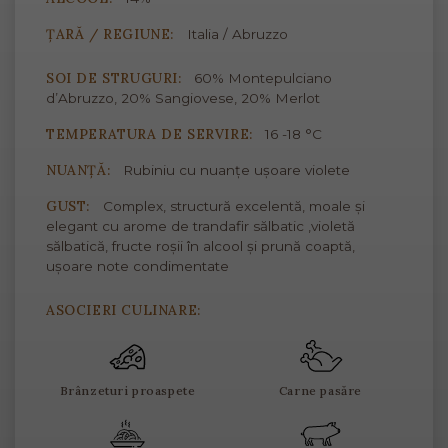
ȚARĂ / REGIUNE:
Italia / Abruzzo
SOI DE STRUGURI:
60% Montepulciano
d’Abruzzo, 20% Sangiovese, 20% Merlot
TEMPERATURA DE SERVIRE:
16 -18 °C
NUANȚĂ:
Rubiniu cu nuanțe ușoare violete
GUST:
Complex, structură excelentă, moale și
elegant cu arome de trandafir sălbatic ,violetă
sălbatică, fructe roșii în alcool și prună coaptă,
ușoare note condimentate
ASOCIERI CULINARE:
Brânzeturi proaspete
Carne pasăre