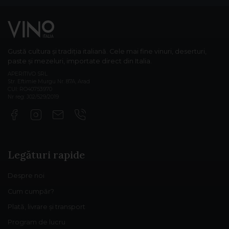
Gustă cultura și tradiția italiană. Cele mai fine vinuri, deserturi,
paste și mezeluri, importate direct din Italia.
APERITIVO SRL
Str. Eftimie Murgu Nr. 87A, Arad
CUI: RO40753970
Nr reg: J02/529/2019
Legături rapide
Despre noi
Cum cumpăr?
Plată, livrare și transport
Program de lucru