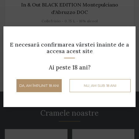
In & Out BLACK EDITION Montepulciano
d'Abruzzo DOC
Collefrisio - 0.75 L - 16% alcool
259 lei
E necesară confirmarea vârstei
înainte de a
accesa acest site
ADAUGĂ ÎN COȘ
Ai peste 18 ani?
DA, AM ÎMPLINIT 18 ANI
NU, AM SUB 18 ANI
Parteneri
Cramele noastre