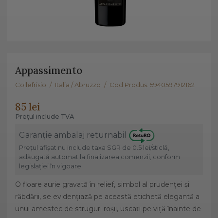
Appassimento
Collefrisio
/
Italia / Abruzzo
/
Cod Produs: 5940597912162
85 lei
Prețul include TVA
Garanție ambalaj returnabil
Prețul afișat nu include taxa SGR de 0.5 lei/sticlă,
adăugată automat la finalizarea comenzii, conform
legislației în vigoare.
O floare aurie gravată în relief, simbol al prudenței și
răbdării, se evidențiază pe această etichetă elegantă a
unui amestec de struguri roșii, uscați pe viță înainte de