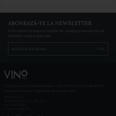
ABONEAZĂ-TE LA NEWSLETTER
Fii la curent cu toate noutățile din catalog și află primul de
ofertele noastre speciale.
Gustă cultura și tradiția italiană. Cele mai fine vinuri, deserturi,
paste și mezeluri, importate direct din Italia.
APERITIVO SRL
Str. Eftimie Murgu Nr. 87A, Arad
CUI: RO40753970
Nr reg: J02/529/2019