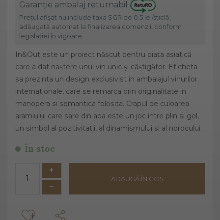
Garanție ambalaj returnabil
Prețul afișat nu include taxa SGR de 0.5 lei/sticlă,
adăugată automat la finalizarea comenzii, conform
legislației în vigoare.
In&Out este un proiect născut pentru piața asiatică
care a dat naștere unui vin unic și câștigător. Eticheta
sa prezinta un design exclusivist in ambalajul vinurilor
internationale, care se remarca prin originalitate in
manopera si semantica folosita. Crapul de culoarea
aramiului care sare din apa este un joc intre plin si gol,
un simbol al pozitivitatii, al dinamismului si al norocului.
În stoc
ADAUGĂ ÎN COȘ