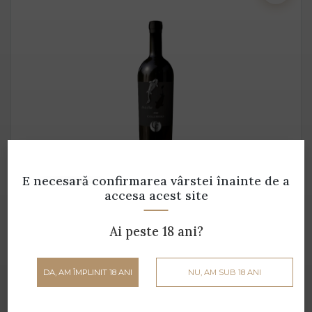
In & Out BLACK EDITION Montepulciano
E necesară confirmarea vârstei
înainte de a
d'Abruzzo DOC
accesa acest site
Collefrisio - 0.75 L - 16% alcool
Ai peste 18 ani?
259 lei
DA, AM ÎMPLINIT 18 ANI
NU, AM SUB 18 ANI
ADAUGĂ ÎN COȘ