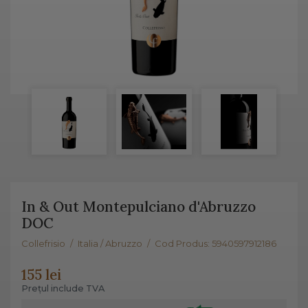
In & Out Montepulciano d'Abruzzo
DOC
Collefrisio
/
Italia / Abruzzo
/
Cod Produs: 5940597912186
155 lei
Prețul include TVA