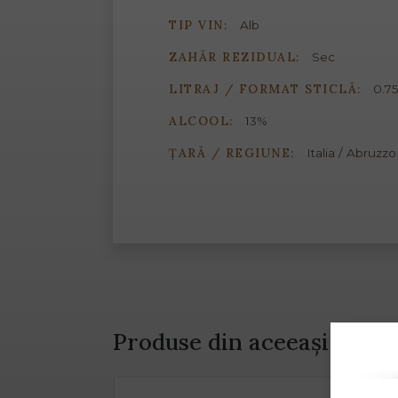
TIP VIN:
Alb
ZAHĂR REZIDUAL:
Sec
LITRAJ / FORMAT STICLĂ:
0.75
ALCOOL:
13%
ȚARĂ / REGIUNE:
Italia / Abruzzo
Produse din aceeași gamă