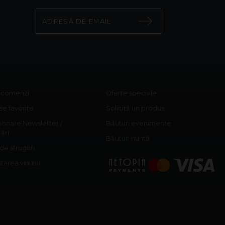
c comenzi
Oferte speciale
e favorite
Solicită un produs
onare Newsletter /
Băuturi evenimente
cări
Băuturi nuntă
 de struguri
area vinului