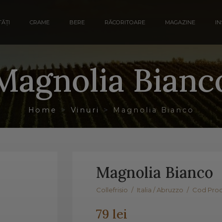
ĂȚI
CRAME
BERE
RĂCORITOARE
MAGAZINE
IN
Magnolia Bianc
Home
Vinuri
Magnolia Bianco
Magnolia Bianco
Collefrisio
/
Italia / Abruzzo
/
Cod Prod
79 lei