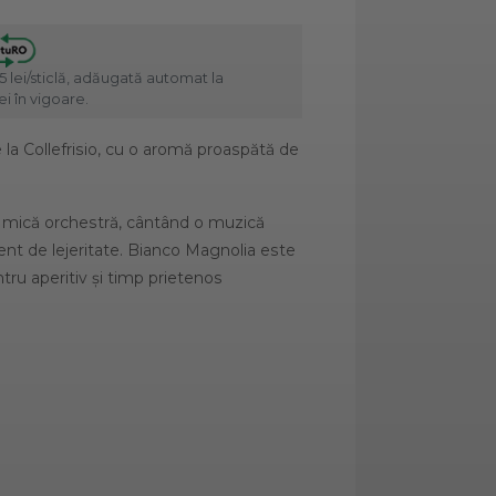
5 lei/sticlă, adăugată automat la
i în vigoare.
 la Collefrisio, cu o aromă proaspătă de
 o mică orchestră, cântând o muzică
t de lejeritate. Bianco Magnolia este
ru aperitiv și timp prietenos