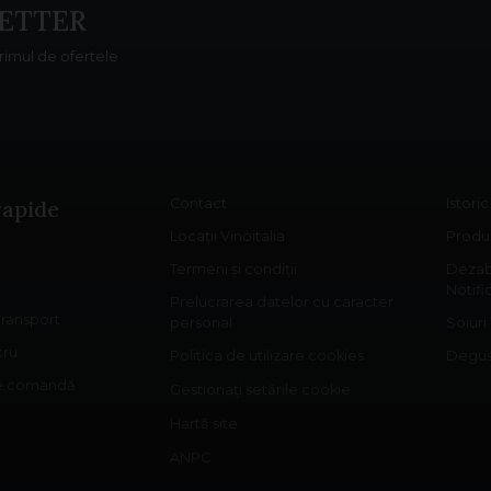
ETTER
primul de ofertele
rapide
Contact
Istori
Locații Vinoitalia
Produs
Termeni și condiții
Dezab
Notifi
Prelucrarea datelor cu caracter
 transport
personal
Soiuri
cru
Politica de utilizare cookies
Degust
re comandă
Gestionați setările cookie
Hartă site
ANPC