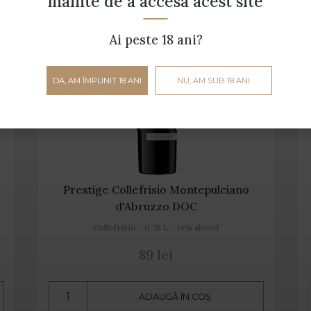
înainte de a accesa acest site
Ai peste 18 ani?
DA, AM ÎMPLINIT 18 ANI
NU, AM SUB 18 ANI
Prestige Collefrisio Montepulciano
d'Abruzzo DOC
Collefrisio - 0.75 L - 14% alcool
89 lei
ADAUGĂ ÎN COȘ