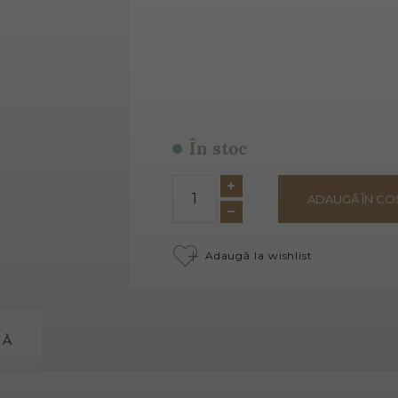
În stoc
ADAUGĂ ÎN CO
Adaugă la wishlist
MĂ