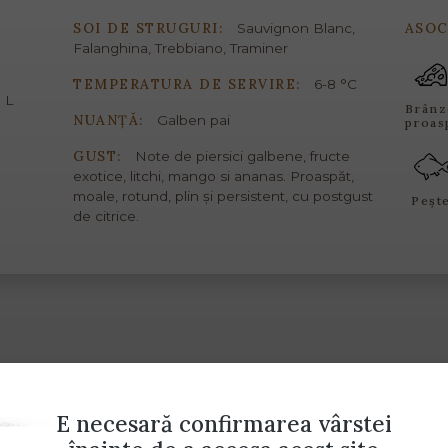
SOI DE STRUGURI:
ASOC
Sauvignon Blanc,
Falanghina, Trebbiano, Traminer
TEMPERATURA DE SERVIRE:
6-8 °C
 L
Brânz
NUANȚĂ:
Galben pai
proas
GUST:
Note de piersici galbene, fructe
exotice, litchi, mango si ananas. Proaspăt,
moale, rotund, plin și persistent, cu postgust
Peșt
de citrice.
E necesară confirmarea vârstei