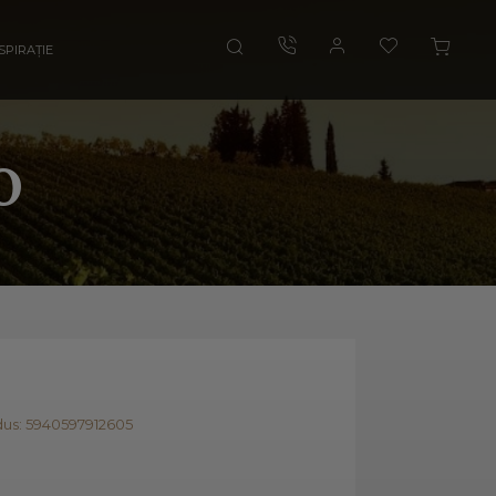
SPIRAȚIE
o
us: 5940597912605