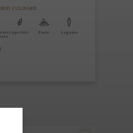
IERI CULINARE:
eturi
Aperitiv
Paste
Legume
pete
e