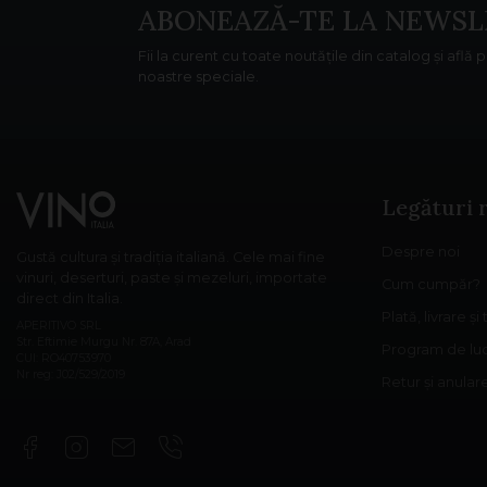
ABONEAZĂ-TE LA NEWSL
Fii la curent cu toate noutățile din catalog și află 
noastre speciale.
Legături 
Despre noi
Gustă cultura și tradiția italiană. Cele mai fine
vinuri, deserturi, paste și mezeluri, importate
Cum cumpăr?
direct din Italia.
Plată, livrare și
APERITIVO SRL
Str. Eftimie Murgu Nr. 87A, Arad
Program de lu
CUI: RO40753970
Nr reg: J02/529/2019
Retur și anula