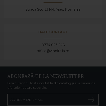
Strada Scurtă FN, Arad,
România
DATE CONTACT
0774 023 546
office@vinoitalia.ro
ABONEAZĂ-TE LA NEWSLETTER
Fii la curent cu toate noutățile din catalog și află primul de
ofertele noastre speciale.