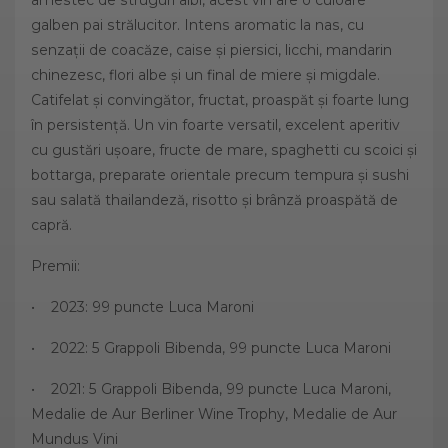
galben pai strălucitor. Intens aromatic la nas, cu
senzații de coacăze, caise și piersici, licchi, mandarin
chinezesc, flori albe și un final de miere și migdale.
Catifelat și convingător, fructat, proaspăt și foarte lung
în persistență. Un vin foarte versatil, excelent aperitiv
cu gustări ușoare, fructe de mare, spaghetti cu scoici și
bottarga, preparate orientale precum tempura și sushi
sau salată thailandeză, risotto și brânză proaspătă de
capră.
Premii:
• 2023: 99 puncte Luca Maroni
• 2022: 5 Grappoli Bibenda, 99 puncte Luca Maroni
• 2021: 5 Grappoli Bibenda, 99 puncte Luca Maroni,
Medalie de Aur Berliner Wine Trophy, Medalie de Aur
Mundus Vini