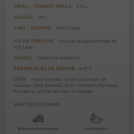
LITRAJ / FORMAT STICLĂ:
0.75 L
ALCOOL:
13%
ȚARĂ / REGIUNE:
Italia / Lazio
SOI DE STRUGURI:
Soiuri de struguri permise de
IGP Lazio
NUANȚĂ:
Galben pai strălucitor
TEMPERATURA DE SERVIRE:
6-8° C
GUST:
Intens aromatic la nas, cu senzații de
coacăze, caise și piersici, licchi, mandarin chinezesc,
flori albe și un final de miere și migdale
ASOCIERI CULINARE:
Brânzeturi proaspete
Carne pasăre