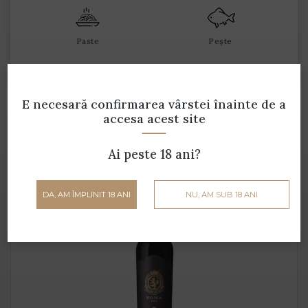
Paste
Pește
E necesară confirmarea vârstei
înainte de a
accesa acest site
Produse din aceeași gamă
Ai peste 18 ani?
DA, AM ÎMPLINIT 18 ANI
NU, AM SUB 18 ANI