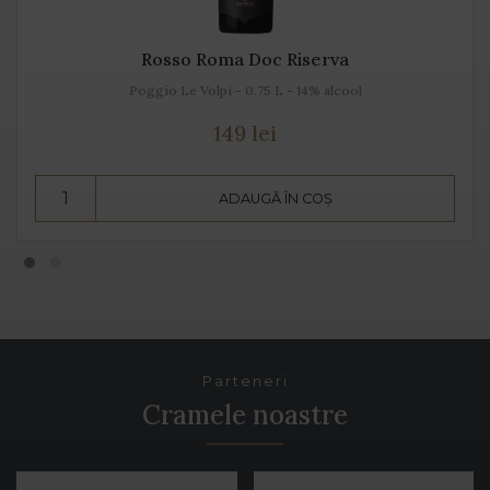
Rosso Roma Doc Riserva
Poggio Le Volpi - 0.75 L - 14% alcool
149 lei
ADAUGĂ ÎN COȘ
Parteneri
Cramele noastre