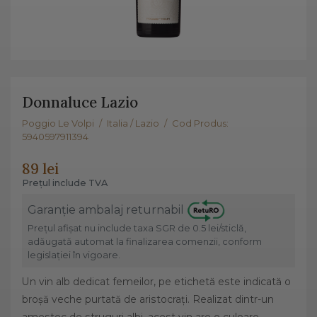
Donnaluce Lazio
Poggio Le Volpi
/
Italia / Lazio
/
Cod Produs:
5940597911394
89 lei
Prețul include TVA
Garanție ambalaj returnabil
Prețul afișat nu include taxa SGR de 0.5 lei/sticlă,
adăugată automat la finalizarea comenzii, conform
legislației în vigoare.
Un vin alb dedicat femeilor, pe etichetă este indicată o
broșă veche purtată de aristocrați. Realizat dintr-un
amestec de struguri albi, acest vin are o culoare