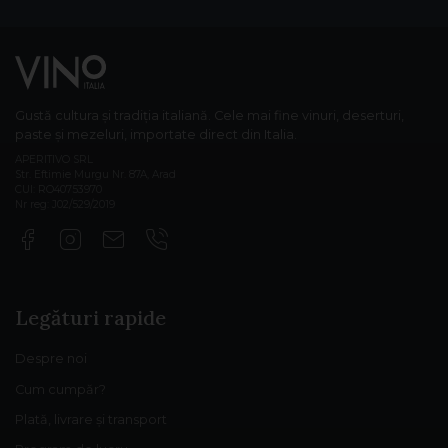
Gustă cultura și tradiția italiană. Cele mai fine vinuri, deserturi,
paste și mezeluri, importate direct din Italia.
APERITIVO SRL
Str. Eftimie Murgu Nr. 87A, Arad
CUI: RO40753970
Nr reg: J02/529/2019
Legături rapide
Despre noi
Cum cumpăr?
Plată, livrare și transport