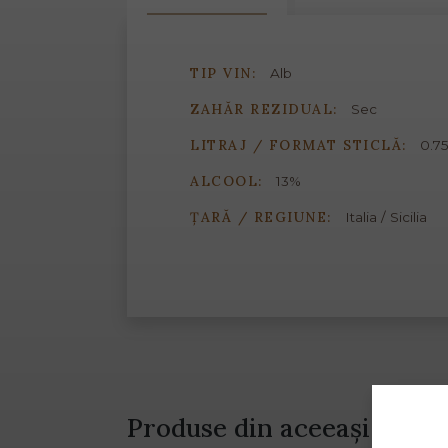
TIP VIN:
Alb
ZAHĂR REZIDUAL:
Sec
LITRAJ / FORMAT STICLĂ:
0.75
ALCOOL:
13%
ȚARĂ / REGIUNE:
Italia / Sicilia
Produse din aceeași gamă