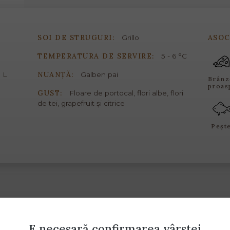
SOI DE STRUGURI:
ASOC
Grillo
TEMPERATURA DE SERVIRE:
5 - 6 °C
NUANȚĂ:
 L
Galben pai
Brânz
proas
GUST:
Floare de portocal, flori albe, flori
de tei, grapefruit și citrice
Peșt
E necesară confirmarea vârstei