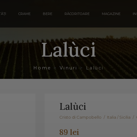
ĂȚI
CRAME
BERE
RĂCORITOARE
MAGAZINE
IN
Lalùci
Home
Vinuri
Lalùci
Lalùci
Cristo di Campobello
/
Italia / Sicilia
/
89 lei