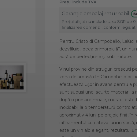
Prețul include TVA
Garanție ambalaj returnabil
Prețul afișat nu include taxa SGR de 0.
finalizarea comenzii, conform legislație
Pentru Cristo di Campobello, Lalùci 
dezvăluie, ideea primordială”, un num
aură de perfecțiune și sublimitate.
Vinul provine din struguri crescuți pe
zona deluroasă din Campobello di Li
efectuează ușor în avans pentru a pă
sunt supuși unei scurte macerări la r
după o presare moale, mustul este f
inoxidabil la o temperatură controla
aproximativ 4 luni pe drojdia fină, în 
rafinamentul cu câteva luni în sticlă, 
este un vin alb elegant, rezultatul une