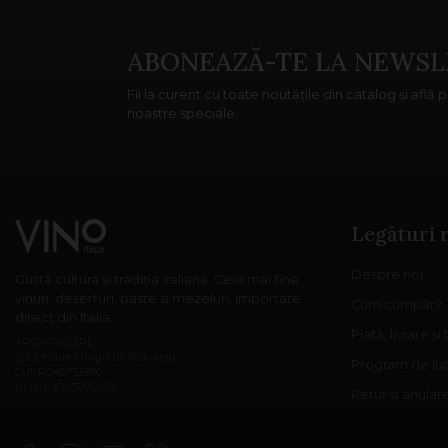
ABONEAZĂ-TE LA NEWSL
Fii la curent cu toate noutățile din catalog și află 
noastre speciale.
Legături 
Despre noi
Gustă cultura și tradiția italiană. Cele mai fine
vinuri, deserturi, paste și mezeluri, importate
Cum cumpăr?
direct din Italia.
Plată, livrare și
APERITIVO SRL
Str. Eftimie Murgu Nr. 87A, Arad
Program de lu
CUI: RO40753970
Nr reg: J02/529/2019
Retur și anula