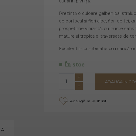
cât și în pivniță.
Prezintă o culoare galben pai strălu
de portocal și flori albe, flori de tei, 
prospețime vibrantă, cu fructe satis
mature și tropicale, traversate de te
Excelent în combinație cu mâncăruri
În stoc
ADAUGĂ ÎN CO
Adaugă la wishlist
MĂ