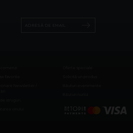
c comenzi
Oferte speciale
e favorite
Solicită un produs
onare Newsletter /
Băuturi evenimente
cări
Băuturi nuntă
 de struguri
area vinului