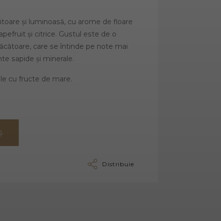
citoare și luminoasă, cu arome de floare
grapefruit și citrice. Gustul este de o
făcătoare, care se întinde pe note mai
nte sapide și minerale.
le cu fructe de mare.
Ș
Distribuie