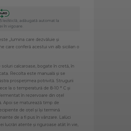
5 lei/sticlă, adăugată automat la
i în vigoare.
este „lumina care dezvăluie și
e care conferă acestui vin alb sicilian o
 soluri calcaroase, bogate în cretă, în
cata. Recolta este manuală și se
stra prospețimea potrivită. Strugurii
ece la o temperatură de 8-10 ° C și
ermentat în rezervoare din oțel
tă. Apoi se maturează timp de
recipiente de oțel și își termină
înainte de a fi pus în vânzare. Lalùci
i lucrări atente și riguroase atât în vie,