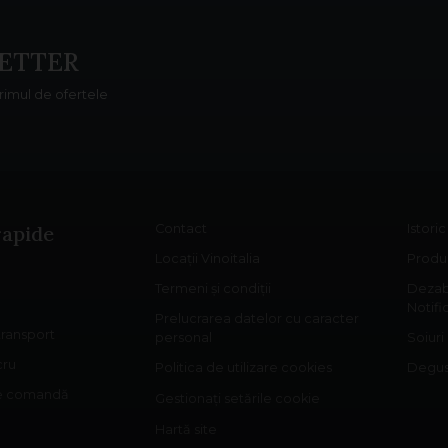
ETTER
primul de ofertele
rapide
Contact
Istori
Locații Vinoitalia
Produs
Termeni și condiții
Dezab
Notifi
Prelucrarea datelor cu caracter
 transport
personal
Soiuri
cru
Politica de utilizare cookies
Degust
re comandă
Gestionați setările cookie
Hartă site