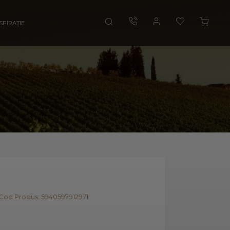
SPIRAȚIE
Cod Produs: 5940597912971