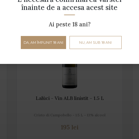
înainte de a accesa acest site
Ai peste 18 ani?
DA, AM ÎMPLINIT 18 ANI
NU, AM SUB 18 ANI
Lalùci - Vin ALB linistit - 1.5 L
Cristo di Campobello - 1.5 L - 13% alcool
195 lei