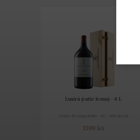
Lusirà (cutie lemn) - 6 L
.5% alcool
Cristo di Campobello - 6L - 14% alcool
1399 lei