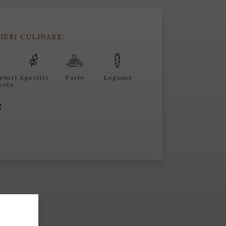
IERI CULINARE:
eturi
Aperitiv
Paste
Legume
pete
e