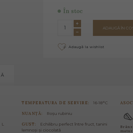
În stoc
ADAUGĂ ÎN CO
Adaugă la wishlist
MĂ
TEMPERATURA DE SERVIRE:
ASOC
16-18°C
NUANȚĂ:
Roșu rubiniu
GUST:
 L
Echilibru perfect între fruct, tanini
Brânz
lemnoși și ciocolată
matur