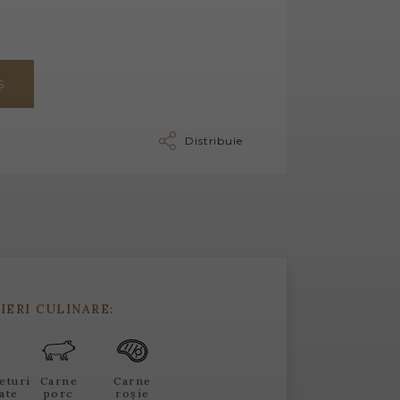
Ș
Distribuie
IERI CULINARE:
eturi
Carne
Carne
ate
porc
roșie