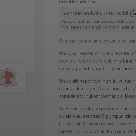
Prețul include TVA
Garanție ambalaj returnabil
Prețul afișat nu include taxa SGR de 0.
finalizarea comenzii, conform legislație
Cea mai valoroasă expresie a soiulu
Un cupaj realizat din două recolte dif
recoltati recent de la cele mai bătrân
roșu corpolent, bogat în structură și
Un echilibru perfect între fruct, tanin
neuitat de eleganță, armonie și bună
considerat vinul emblematic al Rosa
Acest vin se obține prin macerare cu p
căreia s-au efectuat 3 pompări zilnice.
butoaie de lemn și maturat timp de ce
reprezintă un cupaj al două recolte di