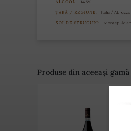
ALCOOL:
14.5%
ȚARĂ / REGIUNE:
Italia / Abruzzo
SOI DE STRUGURI:
Montepulcia
Produse din aceeași gamă