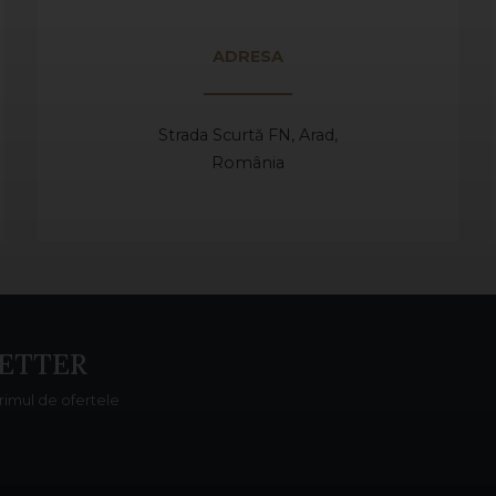
ADRESA
Strada Scurtă FN, Arad,
România
ETTER
primul de ofertele