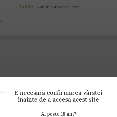
BARIC:
5 ani în butoaie de lemn
no
E necesară confirmarea vârstei
înainte de a accesa acest site
Ai peste 18 ani?