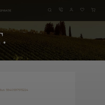
SPIRAȚIE
.
us: 5940597915224