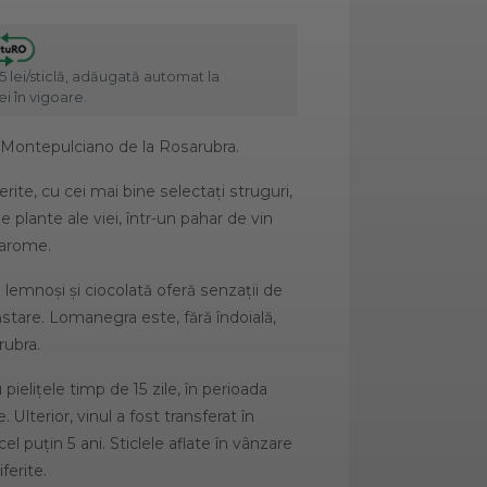
5 lei/sticlă, adăugată automat la
i în vigoare.
i Montepulciano de la Rosarubra.
erite, cu cei mai bine selectați struguri,
e plante ale viei, într-un pahar de vin
 arome.
i lemnoși și ciocolată oferă senzații de
stare. Lomanegra este, fără îndoială,
rubra.
ielițele timp de 15 zile, în perioada
 Ulterior, vinul a fost transferat în
l puțin 5 ani. Sticlele aflate în vânzare
ferite.