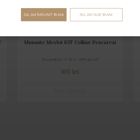
DA, AM ÎMPLINIT 18 ANI
NU, AM SUB 18 ANI
C
Musante Merlot IGT Colline Pescaresi
Rosarubra - 0.75 L - 14% alcool
105 lei