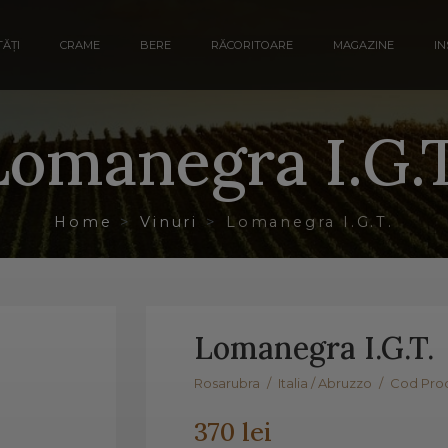
ĂȚI
CRAME
BERE
RĂCORITOARE
MAGAZINE
IN
Lomanegra I.G.T
Home
Vinuri
Lomanegra I.G.T.
Lomanegra I.G.T.
Rosarubra
/
Italia / Abruzzo
/
Cod Prod
370 lei