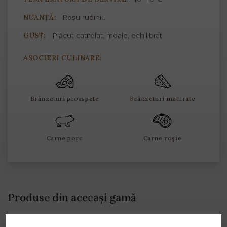
NUANȚĂ:
Roșu rubiniu
GUST:
Plăcut catifelat, moale, echilibrat
ASOCIERI CULINARE:
Brânzeturi proaspete
Brânzeturi maturate
Carne porc
Carne roșie
Produse din aceeași gamă