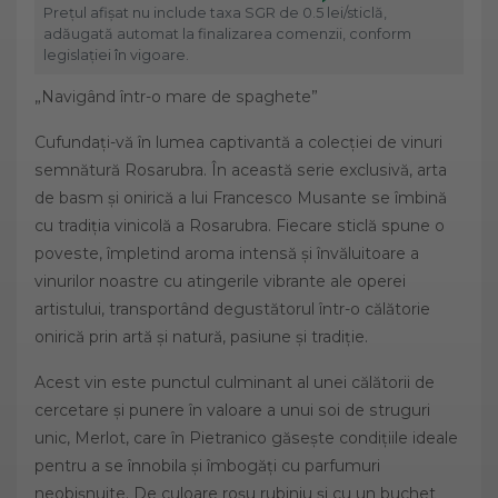
Prețul afișat nu include taxa SGR de 0.5 lei/sticlă,
adăugată automat la finalizarea comenzii, conform
legislației în vigoare.
„Navigând într-o mare de spaghete”
Cufundați-vă în lumea captivantă a colecției de vinuri
semnătură Rosarubra. În această serie exclusivă, arta
de basm și onirică a lui Francesco Musante se îmbină
cu tradiția vinicolă a Rosarubra. Fiecare sticlă spune o
poveste, împletind aroma intensă și învăluitoare a
vinurilor noastre cu atingerile vibrante ale operei
artistului, transportând degustătorul într-o călătorie
onirică prin artă și natură, pasiune și tradiție.
Acest vin este punctul culminant al unei călătorii de
cercetare și punere în valoare a unui soi de struguri
unic, Merlot, care în Pietranico găsește condițiile ideale
pentru a se înnobila și îmbogăți cu parfumuri
neobișnuite. De culoare roșu rubiniu și cu un buchet