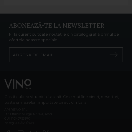
ABONEAZĂ-TE LA NEWSLETTER
Fii la curent cu toate noutățile din catalog și află primul de
ofertele noastre speciale.
Gustă cultura și tradiția italiană. Cele mai fine vinuri, deserturi,
paste și mezeluri, importate direct din Italia.
APERITIVO SRL
Str. Eftimie Murgu Nr. 87A, Arad
CUI: RO40753970
Nr reg: J02/529/2019