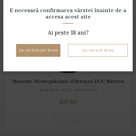
E necesară confirmarea vârstei
înainte de a
accesa acest site
Ai peste 18 ani?
DA, AM ÎMPLINIT 18 ANI
NU, AM SUB 18 ANI
Musante Montepulciano d’Abruzzo DOC Riserva
Rosarubra - 0.75 L - 14.5% alcool
105 lei