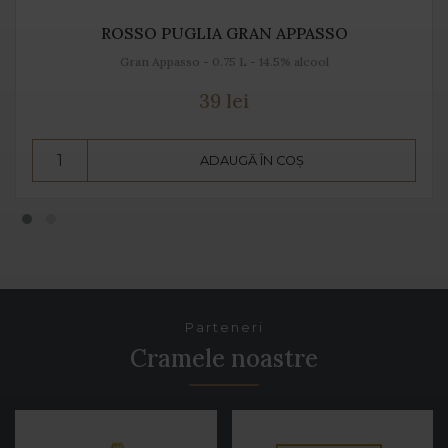
ROSSO PUGLIA GRAN APPASSO
Gran Appasso - 0.75 L - 14.5% alcool
39 lei
ADAUGĂ ÎN COȘ
Parteneri
Cramele noastre