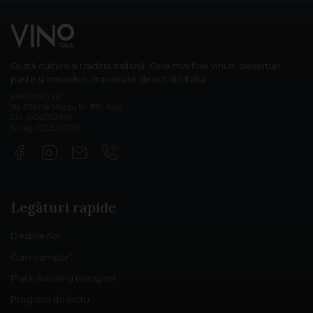
Gustă cultura și tradiția italiană. Cele mai fine vinuri, deserturi,
paste și mezeluri, importate direct din Italia.
APERITIVO SRL
Str. Eftimie Murgu Nr. 87A, Arad
CUI: RO40753970
Nr reg: J02/529/2019
Legături rapide
Despre noi
Cum cumpăr?
Plată, livrare și transport
Program de lucru