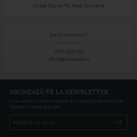
Strada Scurtă FN, Arad,
România
DATE CONTACT
0774 023 546
office@vinoitalia.ro
ABONEAZĂ-TE LA NEWSLETTER
Fii la curent cu toate noutățile din catalog și află primul de
ofertele noastre speciale.