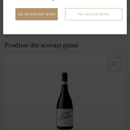
Carne pasăre
DA, AM ÎMPLINIT 18 ANI
NU, AM SUB 18 ANI
Produse din aceeași gamă