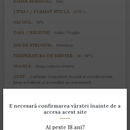
ZAHĂR REZIDUAL:
Sec
LITRAJ / FORMAT STICLĂ:
0.75 L
ALCOOL:
16%
ȚARĂ / REGIUNE:
Italia / Puglia
SOI DE STRUGURI:
Primitivo
TEMPERATURA DE SERVIRE:
16 - 18°C
NUANȚĂ:
Roșu rubiniu intens
GUST:
Catifelat, corpolent, fructat și condimentat,
bine echilibrat și incredibil de persistent
ASOCIERI CULINARE:
E necesară confirmarea vârstei
înainte de a
accesa acest site
Brânzeturi proaspete
Paste
Ai peste 18 ani?