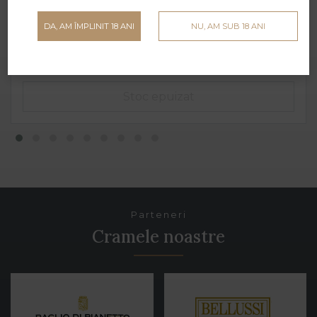
Gotico Rosso Piceno Superiore (cutie) - 1.5 L
Ciù Ciù - 1.5 L - 14% alcool
DA, AM ÎMPLINIT 18 ANI
NU, AM SUB 18 ANI
169 lei
Parteneri
Cramele noastre