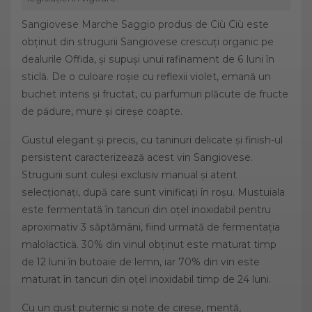
Sangiovese Marche Saggio produs de Ciù Ciù este
obținut din strugurii Sangiovese crescuți organic pe
dealurile Offida, și supuși unui rafinament de 6 luni în
sticlă. De o culoare roșie cu reflexii violet, emană un
buchet intens și fructat, cu parfumuri plăcute de fructe
de pădure, mure și cireșe coapte.
Gustul elegant și precis, cu taninuri delicate și finish-ul
persistent caracterizează acest vin Sangiovese.
Strugurii sunt culeși exclusiv manual și atent
selecționați, după care sunt vinificați în roșu. Mustuiala
este fermentată în tancuri din oțel inoxidabil pentru
aproximativ 3 săptămâni, fiind urmată de fermentația
malolactică. 30% din vinul obținut este maturat timp
de 12 luni în butoaie de lemn, iar 70% din vin este
maturat în tancuri din oțel inoxidabil timp de 24 luni.
Cu un gust puternic și note de cireșe, mentă,