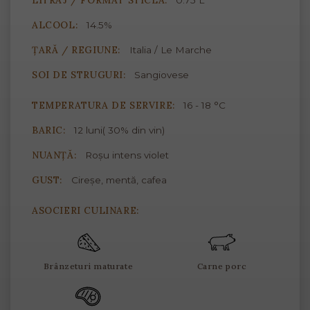
LITRAJ / FORMAT STICLĂ:
0.75 L
ALCOOL:
14.5%
ȚARĂ / REGIUNE:
Italia / Le Marche
SOI DE STRUGURI:
Sangiovese
TEMPERATURA DE SERVIRE:
16 - 18 °C
BARIC:
12 luni( 30% din vin)
NUANȚĂ:
Roșu intens violet
GUST:
Cireșe, mentă, cafea
ASOCIERI CULINARE:
Brânzeturi maturate
Carne porc