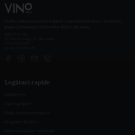
Gustă cultura și tradiția italiană. Cele mai fine vinuri, deserturi,
paste și mezeluri, importate direct din Italia.
APERITIVO SRL
Str. Eftimie Murgu Nr. 87A, Arad
CUI: RO40753970
Nr reg: J02/529/2019
Legături rapide
Despre noi
Cum cumpăr?
Plată, livrare și transport
Program de lucru
Retur și anulare comandă