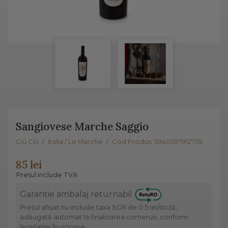
Sangiovese Marche Saggio
Ciù Ciù
/
Italia / Le Marche
/
Cod Produs: 5940597912759
85 lei
Prețul include TVA
Garanție ambalaj returnabil
Prețul afișat nu include taxa SGR de 0.5 lei/sticlă,
adăugată automat la finalizarea comenzii, conform
legislației în vigoare.