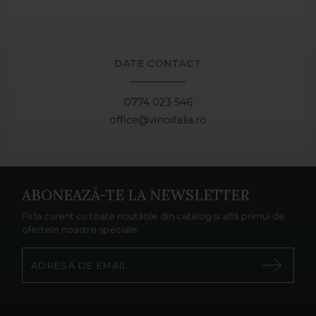
DATE CONTACT
0774 023 546
office@vinoitalia.ro
ABONEAZĂ-TE LA NEWSLETTER
Fii la curent cu toate noutățile din catalog și află primul de
ofertele noastre speciale.