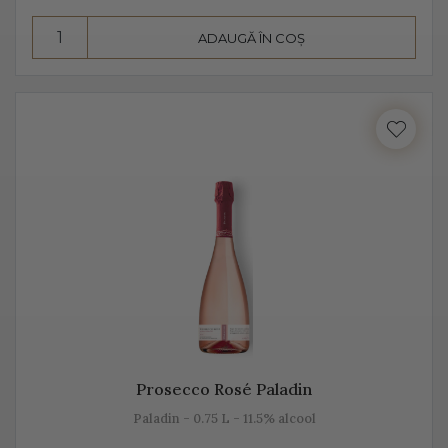
Consumă Prosecco, un vin cunoscut pentru
ADAUGĂ ÎN COȘ
prospețime, aromă și gust
Prosecco este un vin cunoscut pentru prospețime, este
un vin care nu fermentează după îmbuteliere și care se
consumă de regulă, în primii 3 ani. Are un conținut
scăzut de alcool, astfel că este preferat atât de bărbați,
cât și de femei.
Se bea în pahare cu pereți înalți, subțiri, rece,
temperatura ideală de servire fiind 2-3 grade C. Am
putea spune despre Prosecco că este un vin băut de
plăcere, dar și ca aperitiv, înainte de servirea mesei.
Prosecco Rosé Paladin
Este un vin proaspăt, ce se prezintă ca un buchet
fructat, de măr, pere, caise, căpșune, având arome
Paladin - 0.75 L - 11.5% alcool
ușoare, parfumate. De obicei, Prosecco este un vin sec,