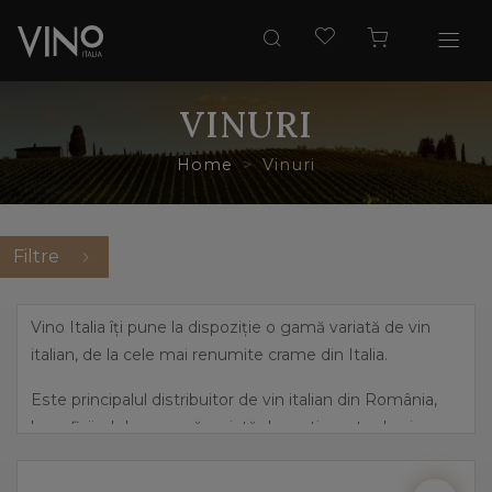
VINURI
Home
Vinuri
Filtre
Vino Italia îți pune la dispoziție o gamă variată de vin
italian, de la cele mai renumite crame din Italia.
Este principalul distribuitor de vin italian din România,
beneficiind de o gamă variată de sortimente de vin,
pornind de la cele mai îndrăznețe arome, precum
prosecco și până la vinuri dulci, elegante.