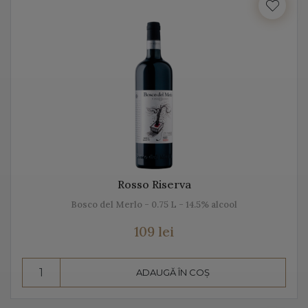
Italia beneficiază de o suprafață de peste 702.000 de
hectare de viță de vie, fiind unul dintre cei mai mari
producători de vin italian din lume. Acest vin italian
ajunge în întreaga lume și îi bucură pe cei ce îi cunosc
istoria, tradiția, modul de preparare, dar și pe cel de
păstrare.
Diversitatea etichetelor de vin de pe Vino Italia este
numeroasă și asta pentru că ne dorim să aducem Italia
la tine acasă!
Rosso Riserva
Bosco del Merlo - 0.75 L - 14.5% alcool
PROSECCO
109 lei
Prosecco este un vin spumant rafinat, cunoscut în Italia
dar și în întreaga lume. Vino Italia aduce Prosecco la
ADAUGĂ ÎN COȘ
tine acasă, chiar din regiunea unde este fabricat și asta
pentru că ne dorim să vă facem cunoștință cu tradiția,