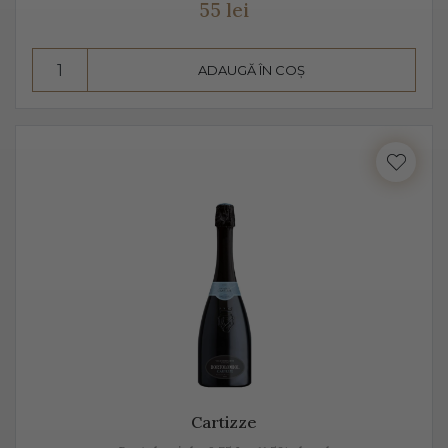
55 lei
însă datorită aromelor fructate ale strugurilor, acesta
pare dulce. Alege Extra Dry Prosecco pentru echilibrul
pe care îl poate oferi între dulceața fructelor și
ADAUGĂ ÎN COȘ
aciditatea băuturii.
Cartizze