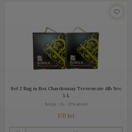
cu locul, cu gustul, dar mai ales cu unicitatea acestei
băuturi.
Vă prezentăm mai jos, gama noastră de Prosecco, acest
vin spumant italian, alb sau rose.
Despre Prosecco
Prosecco e cel mai cunoscut vin spumant din Italia. E
adesea comparat cu Champagne, însă ele diferă
datorită modului de fabricație, dar și prin soiurile de
Set 2 Bag in Box Chardonnay Trevenezie Alb Sec
struguri folosite.
5 L
Prosecco înseamnă mai mult decât „bule”, mai mult
Borga - 5L - 12% alcool
decât vin spumant, înseamnă aromă și gust deosebit,
170 lei
dar și un proces de vinificație de tradiție.