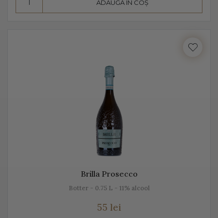
ADAUGĂ ÎN COȘ
Prosecco este realizat din diferite sortimente de
struguri, însă Glera este de departe cel mai cunoscut.
Unii producători, mai amestecă pe lângă Glera și alte
soiuri de struguri, precum: Verdiso, Bianchetta
Trevigiana, Perera, Glera lunga, Chardonnay, Pinot
Bianco, Pinot Grigio sau Pinot Nero.
Numele de Prosecco provine de la locul de origine -
satul Prosecco, situat foarte aproape de Trieste. Peste
50% din producția de Prosecco provine din acele locuri,
mai exact din regiunile Conegliano și Valdobbiadene,
acolo unde sunt peste 150 de producători. Toți aceștia s-
Brilla Prosecco
au asociat într-un Consorțiu pentru a proteja acest vin
Botter - 0.75 L - 11% alcool
spumant italian, cunoscut sub această denumire.
55 lei