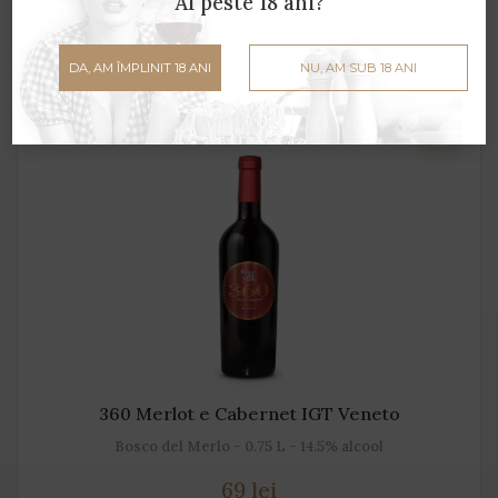
Ai peste 18 ani?
ADAUGĂ ÎN COȘ
DA, AM ÎMPLINIT 18 ANI
NU, AM SUB 18 ANI
360 Merlot e Cabernet IGT Veneto
Bosco del Merlo - 0.75 L - 14.5% alcool
69 lei