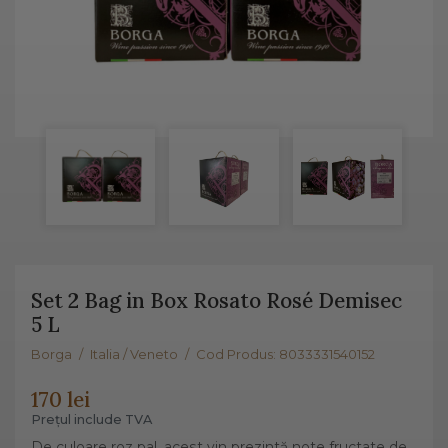
Set 2 Bag in Box Rosato Rosé Demisec
5 L
Borga
/
Italia / Veneto
/
Cod Produs: 8033331540152
170 lei
Prețul include TVA
De culoare roz pal, acest vin prezintă note fructate de