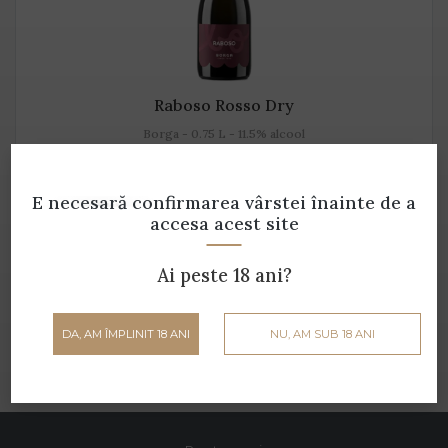
Raboso Rosso Dry
Borga - 0.75 L - 11.5% alcool
39 lei
E necesară confirmarea vârstei
înainte de a
accesa acest site
ADAUGĂ ÎN COȘ
Ai peste 18 ani?
DA, AM ÎMPLINIT 18 ANI
NU, AM SUB 18 ANI