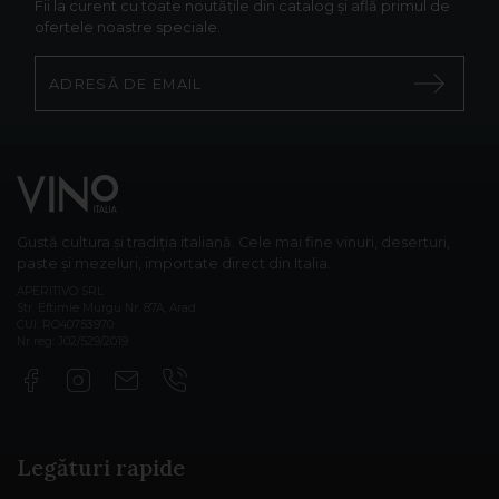
Fii la curent cu toate noutățile din catalog și află primul de
ofertele noastre speciale.
Gustă cultura și tradiția italiană. Cele mai fine vinuri, deserturi,
paste și mezeluri, importate direct din Italia.
APERITIVO SRL
Str. Eftimie Murgu Nr. 87A, Arad
CUI: RO40753970
Nr reg: J02/529/2019
Legături rapide