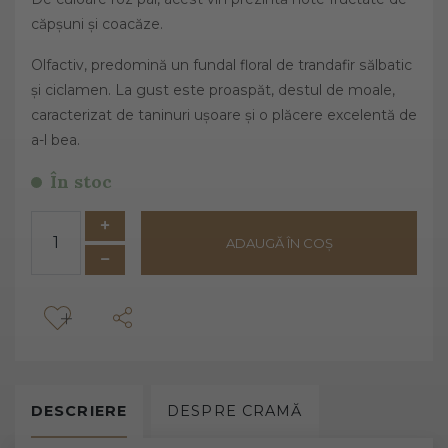
căpșuni și coacăze.
Olfactiv, predomină un fundal floral de trandafir sălbatic
și ciclamen. La gust este proaspăt, destul de moale,
caracterizat de taninuri ușoare și o plăcere excelentă de
a-l bea.
În stoc
ADAUGĂ ÎN COȘ
DESCRIERE
DESPRE
CRAMĂ