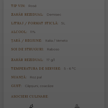
TIP VIN:
Rosé
ZAHĂR REZIDUAL:
Demisec
LITRAJ / FORMAT STICLĂ:
5L
ALCOOL:
11%
ȚARĂ / REGIUNE:
Italia / Veneto
SOI DE STRUGURI:
Raboso
ZAHĂR REZIDUAL:
17 g/l
TEMPERATURA DE SERVIRE:
5 - 6 °C
NUANȚĂ:
Roz pal
GUST:
Căpșuni, coacăze
ASOCIERI CULINARE: