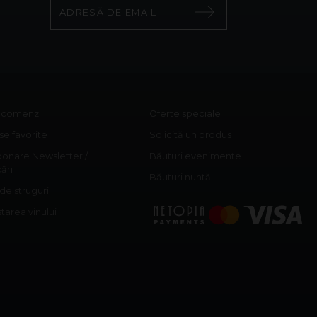
c comenzi
Oferte speciale
e favorite
Solicită un produs
onare Newsletter /
Băuturi evenimente
cări
Băuturi nuntă
 de struguri
area vinului