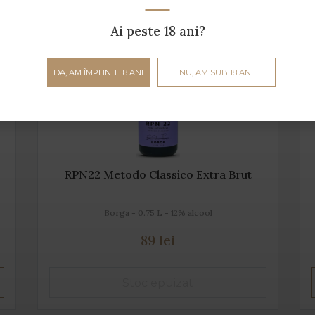
Ai peste 18 ani?
DA, AM ÎMPLINIT 18 ANI
NU, AM SUB 18 ANI
RPN22 Metodo Classico Extra Brut
Borga - 0.75 L - 12% alcool
89 lei