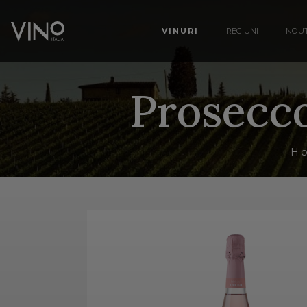
VINURI
REGIUNI
NOUT
Prosecco
H