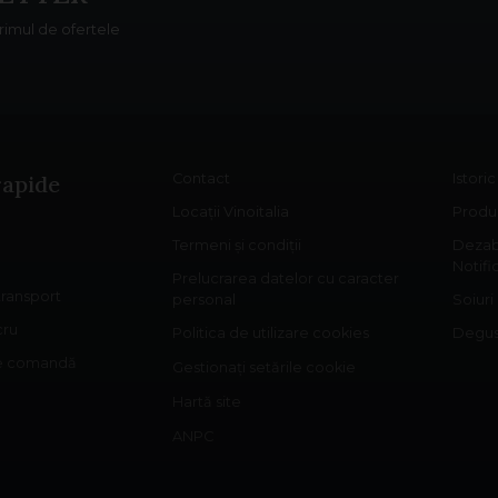
primul de ofertele
rapide
Contact
Istori
Locații Vinoitalia
Produs
Termeni și condiții
Dezab
Notifi
Prelucrarea datelor cu caracter
 transport
personal
Soiuri
cru
Politica de utilizare cookies
Degust
re comandă
Gestionați setările cookie
Hartă site
ANPC