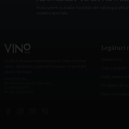
Fii la curent cu toate noutățile din catalog și află 
noastre speciale.
Legături 
Despre noi
Gustă cultura și tradiția italiană. Cele mai fine
vinuri, deserturi, paste și mezeluri, importate
Cum cumpăr?
direct din Italia.
Plată, livrare și
APERITIVO SRL
Str. Eftimie Murgu Nr. 87A, Arad
Program de lu
CUI: RO40753970
Nr reg: J02/529/2019
Retur și anula