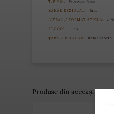
TIP VIN:
Prosecco Rosé
ZAHĂR REZIDUAL:
Brut
LITRAJ / FORMAT STICLĂ:
0.75
ALCOOL:
11.5%
ȚARĂ / REGIUNE:
Italia / Veneto
Produse din aceeași gamă