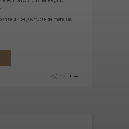
e echilibrată și un final elegant,
.
eparate din pește, fructe de mare sau
Ș
Distribuie