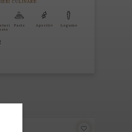
IERI CULINARE:
eturi
Paste
Aperitiv
Legume
pete
e