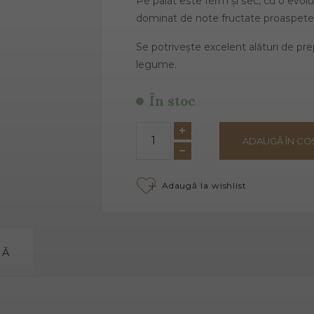
Pe palat este ferm și sec, cu o evoluți
dominat de note fructate proaspete
Se potrivește excelent alături de pr
legume.
În stoc
ADAUGĂ ÎN CO
Adaugă la wishlist
MĂ