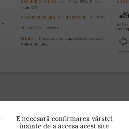
SOI DE STRUGURI:
ASOC
Glera 85%, Pinot
Noir 15%
TEMPERATURA DE SERVIRE:
5 - 6 °C
 L
Brânz
NUANȚĂ:
Roz pal
proas
GUST:
Piersică albă, căpșună sălbatică și
măr Pink Lady
Peșt
E necesară confirmarea vârstei
înainte de a accesa acest site