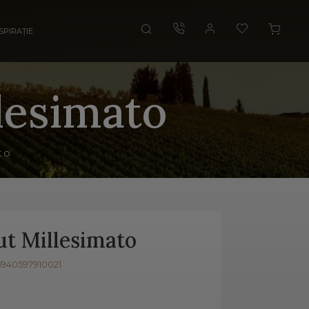
SPIRAȚIE
llesimato
ato
ut Millesimato
5940597910021