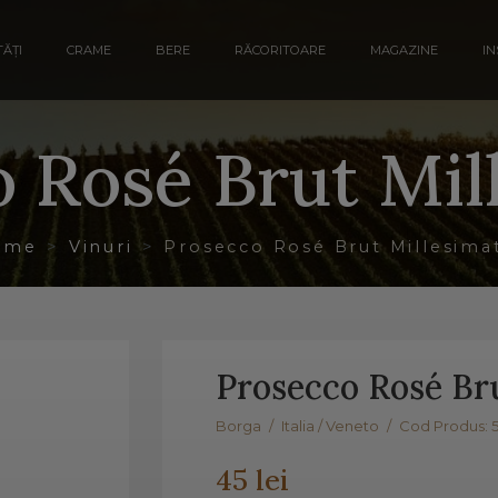
ĂȚI
CRAME
BERE
RĂCORITOARE
MAGAZINE
IN
 Rosé Brut Mi
ome
Vinuri
Prosecco Rosé Brut Millesim
Prosecco Rosé Br
Borga
/
Italia / Veneto
/
Cod Produs: 
45 lei