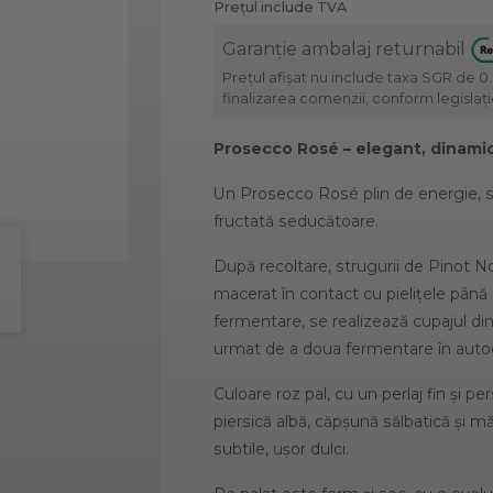
Prețul include TVA
Garanție ambalaj returnabil
Prețul afișat nu include taxa SGR de 0.
finalizarea comenzii, conform legislație
Prosecco Rosé – elegant, dinamic
Un Prosecco Rosé plin de energie, suc
fructată seducătoare.
După recoltare, strugurii de Pinot Noir
macerat în contact cu pielițele până
fermentare, se realizează cupajul dint
urmat de a doua fermentare în auto
Culoare roz pal, cu un perlaj fin și 
piersică albă, căpșună sălbatică și 
subtile, ușor dulci.