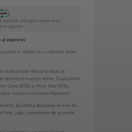
5 lei/sticlă, adăugată automat la
i în vigoare.
 și expresiv
ulent și vibrant, cu o expresie floral-
 sunt presați delicat și lăsați la
 la obținerea nuanței dorite. După prima
re Glera (85%) și Pinot Noir (15%),
clave, conform metodei Martinotti.
persistent. Buchetul dezvăluie arome de
măr Pink Lady, completate de accente