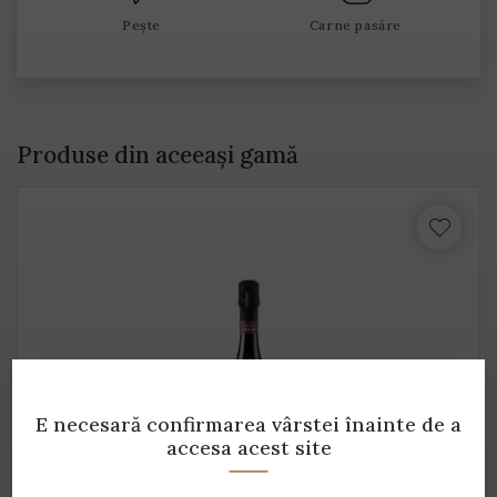
Pește
Carne pasăre
Produse din aceeași gamă
E necesară confirmarea vârstei
înainte de a
accesa acest site