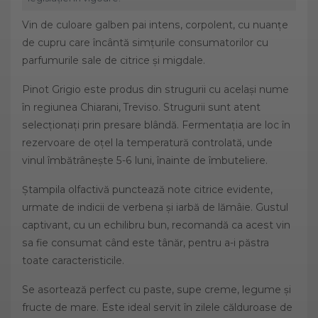
Vin de culoare galben pai intens, corpolent, cu nuanțe
de cupru care încântă simțurile consumatorilor cu
parfumurile sale de citrice și migdale.
Pinot Grigio este produs din strugurii cu același nume
în regiunea Chiarani, Treviso. Strugurii sunt atent
selecționați prin presare blândă. Fermentația are loc în
rezervoare de oțel la temperatură controlată, unde
vinul îmbătrânește 5-6 luni, înainte de îmbuteliere.
Ștampila olfactivă punctează note citrice evidente,
urmate de indicii de verbena și iarbă de lămâie. Gustul
captivant, cu un echilibru bun, recomandă ca acest vin
sa fie consumat când este tânăr, pentru a-i păstra
toate caracteristicile.
Se asortează perfect cu paste, supe creme, legume și
fructe de mare. Este ideal servit în zilele călduroase de