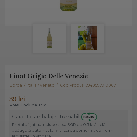
Pinot Grigio Delle Venezie
Borga
/
Italia / Veneto
/
Cod Produs: 5940597910007
39 lei
Prețul include TVA
Garanție ambalaj returnabil
Prețul afișat nu include taxa SGR de 0.5 lei/sticlă,
adăugată automat la finalizarea comenzii, conform
legislației în vigoare.