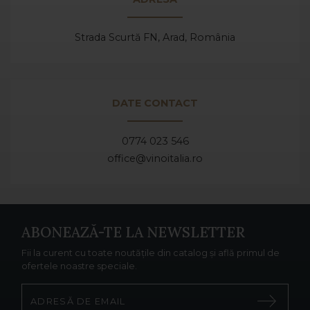
Strada Scurtă FN, Arad,
România
DATE CONTACT
0774 023 546
office@vinoitalia.ro
ABONEAZĂ-TE LA NEWSLETTER
Fii la curent cu toate noutățile din catalog și află primul de
ofertele noastre speciale.