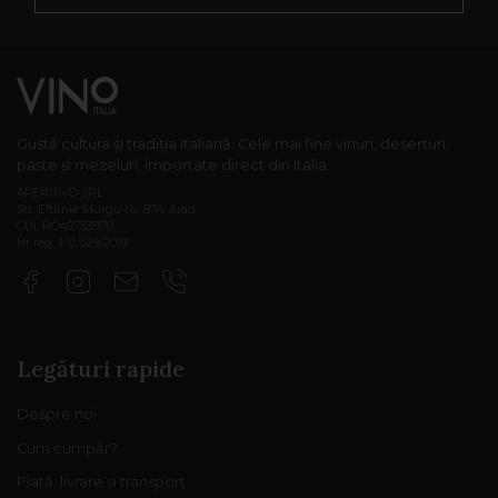
Gustă cultura și tradiția italiană. Cele mai fine vinuri, deserturi,
paste și mezeluri, importate direct din Italia.
APERITIVO SRL
Str. Eftimie Murgu Nr. 87A, Arad
CUI: RO40753970
Nr reg: J02/529/2019
Legături rapide
Despre noi
Cum cumpăr?
Plată, livrare și transport