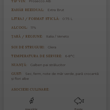
TIP VIN:
Prosecco Alb
ZAHĂR REZIDUAL:
Extra Brut
LITRAJ / FORMAT STICLĂ:
0.75 L
ALCOOL:
11%
ȚARĂ / REGIUNE:
Italia / Veneto
SOI DE STRUGURI:
Glera
TEMPERATURA DE SERVIRE:
6-8°C
NUANȚĂ:
Galben pai strălucitor
GUST:
Sec, ferm, note de măr verde, pară crocantă
și flori albe
ASOCIERI CULINARE:
Aperitiv
Pește