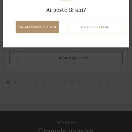
Ai peste 18 ani?
Raboso Rosso Dry
DA, AM ÎMPLINIT 18 ANI
NU, AM SUB 18 ANI
Borga - 0.75 L - 11.5% alcool
39 lei
ADAUGĂ ÎN COȘ
Parteneri
Cramele noastre