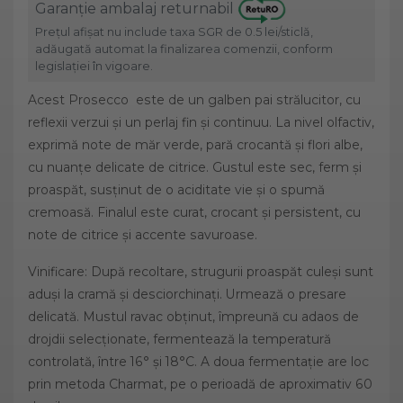
Garanție ambalaj returnabil
Prețul afișat nu include taxa SGR de 0.5 lei/sticlă,
adăugată automat la finalizarea comenzii, conform
legislației în vigoare.
Acest Prosecco este de un galben pai strălucitor, cu
reflexii verzui și un perlaj fin și continuu. La nivel olfactiv,
exprimă note de măr verde, pară crocantă și flori albe,
cu nuanțe delicate de citrice. Gustul este sec, ferm și
proaspăt, susținut de o aciditate vie și o spumă
cremoasă. Finalul este curat, crocant și persistent, cu
note de citrice și accente savuroase.
Vinificare: După recoltare, strugurii proaspăt culeși sunt
aduși la cramă și desciorchinați. Urmează o presare
delicată. Mustul ravac obținut, împreună cu adaos de
drojdii selecționate, fermentează la temperatură
controlată, între 16° și 18°C. A doua fermentație are loc
prin metoda Charmat, pe o perioadă de aproximativ 60