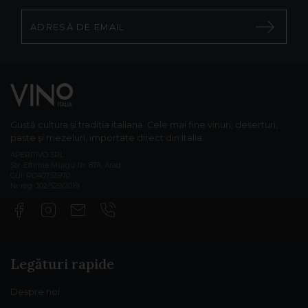
Gustă cultura și tradiția italiană. Cele mai fine vinuri, deserturi,
paste și mezeluri, importate direct din Italia.
APERITIVO SRL
Str. Eftimie Murgu Nr. 87A, Arad
CUI: RO40753970
Nr reg: J02/529/2019
Legături rapide
Despre noi