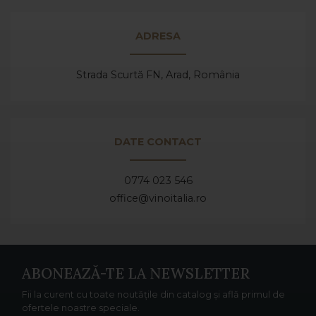
ADRESA
Strada Scurtă FN, Arad,
România
DATE CONTACT
0774 023 546
office@vinoitalia.ro
ABONEAZĂ-TE LA NEWSLETTER
Fii la curent cu toate noutățile din catalog și află primul de
ofertele noastre speciale.