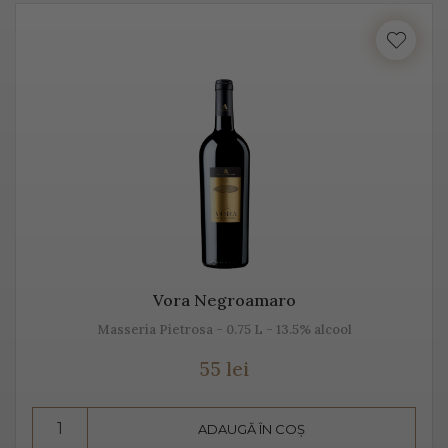
cu locul, cu gustul, dar mai ales cu unicitatea acestei
băuturi.
Vă prezentăm mai jos, gama noastră de Prosecco, acest
vin spumant italian, alb sau rose.
Despre Prosecco
Prosecco e cel mai cunoscut vin spumant din Italia. E
adesea comparat cu Champagne, însă ele diferă
datorită modului de fabricație, dar și prin soiurile de
Vora Negroamaro
struguri folosite.
Masseria Pietrosa - 0.75 L - 13.5% alcool
Prosecco înseamnă mai mult decât „bule”, mai mult
55 lei
decât vin spumant, înseamnă aromă și gust deosebit,
dar și un proces de vinificație de tradiție.
ADAUGĂ ÎN COȘ