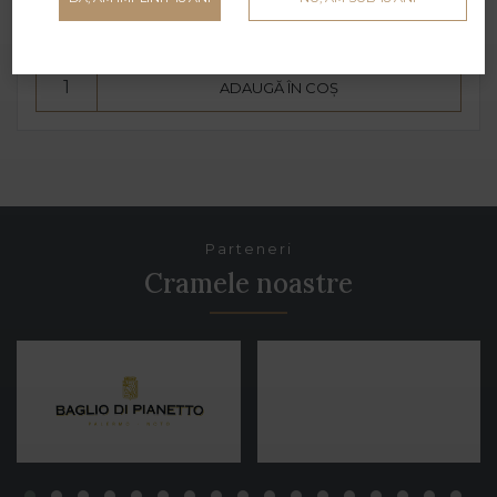
55 lei
ADAUGĂ ÎN COȘ
Parteneri
Cramele noastre