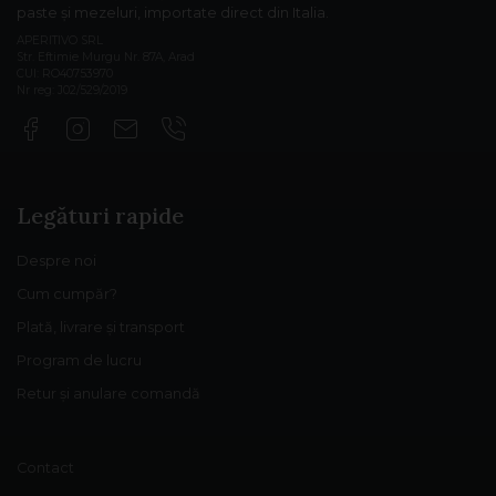
paste și mezeluri, importate direct din Italia.
APERITIVO SRL
Str. Eftimie Murgu Nr. 87A, Arad
CUI: RO40753970
Nr reg: J02/529/2019
Legături rapide
Despre noi
Cum cumpăr?
Plată, livrare și transport
Program de lucru
Retur și anulare comandă
Contact