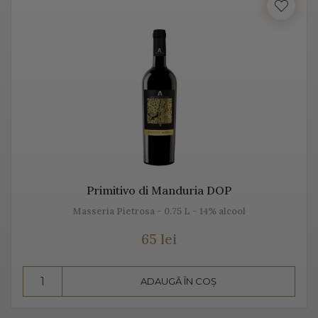
Italia beneficiază de o suprafață de peste 702.000 de
hectare de viță de vie, fiind unul dintre cei mai mari
producători de vin italian din lume. Acest vin italian
ajunge în întreaga lume și îi bucură pe cei ce îi cunosc
istoria, tradiția, modul de preparare, dar și pe cel de
păstrare.
Diversitatea etichetelor de vin de pe Vino Italia este
numeroasă și asta pentru că ne dorim să aducem Italia
la tine acasă!
Primitivo di Manduria DOP
Masseria Pietrosa - 0.75 L - 14% alcool
PROSECCO
65 lei
Prosecco este un vin spumant rafinat, cunoscut în Italia
dar și în întreaga lume. Vino Italia aduce Prosecco la
ADAUGĂ ÎN COȘ
tine acasă, chiar din regiunea unde este fabricat și asta
pentru că ne dorim să vă facem cunoștință cu tradiția,