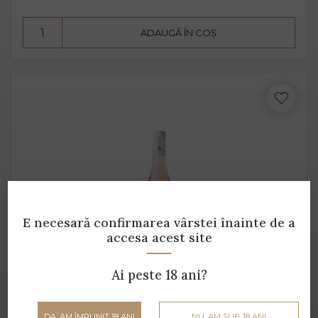
însă datorită aromelor fructate ale strugurilor, acesta
pare dulce. Alege Extra Dry Prosecco pentru echilibrul
ADAUGĂ ÎN COȘ
pe care îl poate oferi între dulceața fructelor și
aciditatea băuturii.
E necesară confirmarea vârstei
înainte de a
accesa acest site
Ai peste 18 ani?
Primitivo Rosato Salento
Masseria Pietrosa - 0.75 L - 13% alcool
DA, AM ÎMPLINIT 18 ANI
NU, AM SUB 18 ANI