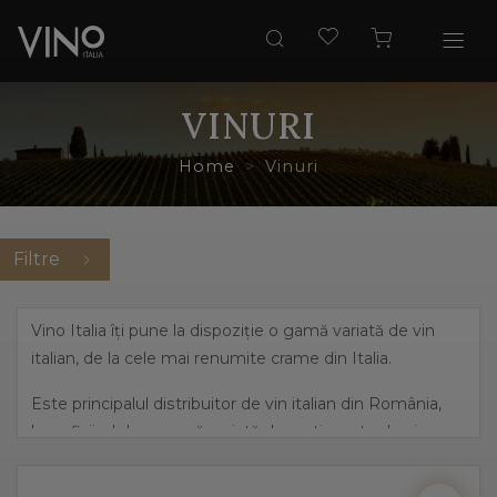
VINURI
Home
Vinuri
Filtre
Vino Italia îți pune la dispoziție o gamă variată de vin
italian, de la cele mai renumite crame din Italia.
Este principalul distribuitor de vin italian din România,
beneficiind de o gamă variată de sortimente de vin,
pornind de la cele mai îndrăznețe arome, precum
prosecco și până la vinuri dulci, elegante.