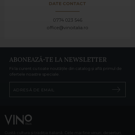
DATE CONTACT
0774 023 546
office@vinoitalia.ro
ABONEAZĂ-TE LA NEWSLETTER
Fii la curent cu toate noutățile din catalog și află primul de
ofertele noastre speciale.
Gustă cultura și tradiția italiană. Cele mai fine vinuri, deserturi,