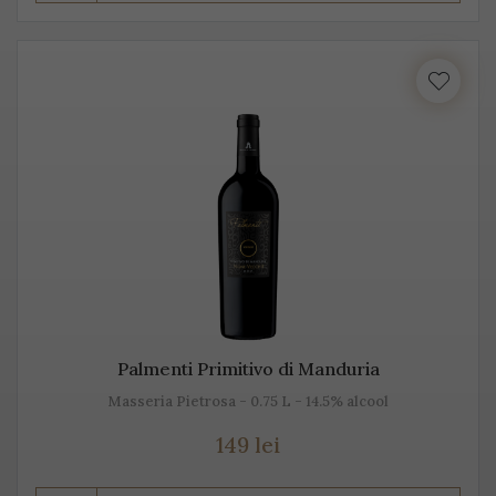
Prosecco este realizat din diferite sortimente de
struguri, însă Glera este de departe cel mai cunoscut.
Unii producători, mai amestecă pe lângă Glera și alte
soiuri de struguri, precum: Verdiso, Bianchetta
Trevigiana, Perera, Glera lunga, Chardonnay, Pinot
Bianco, Pinot Grigio sau Pinot Nero.
Numele de Prosecco provine de la locul de origine -
satul Prosecco, situat foarte aproape de Trieste. Peste
50% din producția de Prosecco provine din acele locuri,
mai exact din regiunile Conegliano și Valdobbiadene,
Palmenti Primitivo di Manduria
acolo unde sunt peste 150 de producători. Toți aceștia s-
Masseria Pietrosa - 0.75 L - 14.5% alcool
au asociat într-un Consorțiu pentru a proteja acest vin
spumant italian, cunoscut sub această denumire.
149 lei