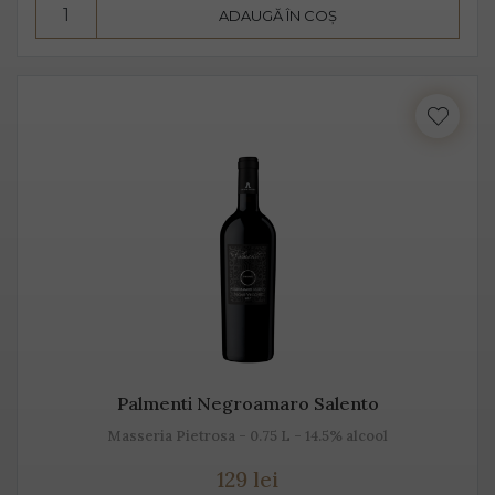
ADAUGĂ ÎN COȘ
Consumă Prosecco, un vin cunoscut pentru
prospețime, aromă și gust
Prosecco este un vin cunoscut pentru prospețime, este
un vin care nu fermentează după îmbuteliere și care se
consumă de regulă, în primii 3 ani. Are un conținut
scăzut de alcool, astfel că este preferat atât de bărbați,
cât și de femei.
Se bea în pahare cu pereți înalți, subțiri, rece,
temperatura ideală de servire fiind 2-3 grade C. Am
putea spune despre Prosecco că este un vin băut de
plăcere, dar și ca aperitiv, înainte de servirea mesei.
Palmenti Negroamaro Salento
Este un vin proaspăt, ce se prezintă ca un buchet
Masseria Pietrosa - 0.75 L - 14.5% alcool
fructat, de măr, pere, caise, căpșune, având arome
129 lei
ușoare, parfumate. De obicei, Prosecco este un vin sec,