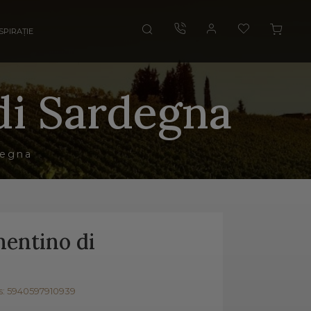
SPIRAȚIE
di Sardegna
degna
entino di
: 5940597910939