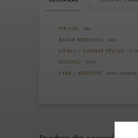
DESCRIERE
DESPRE
CRA
TIP VIN:
Alb
ZAHĂR REZIDUAL:
Sec
LITRAJ / FORMAT STICLĂ:
0.75
ALCOOL:
13.5%
ȚARĂ / REGIUNE:
Italia / Sardinia
Produse din aceeași gamă