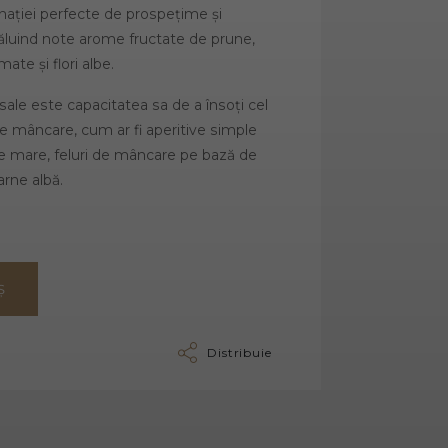
binației perfecte de prospețime și
ăluind note arome fructate de prune,
ate și flori albe.
sale este capacitatea sa de a însoți cel
de mâncare, cum ar fi aperitive simple
de mare, feluri de mâncare pe bază de
arne albă.
Ș
Distribuie