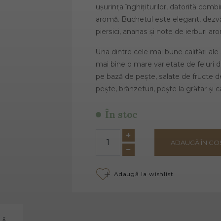
ușurința înghițiturilor, datorită com
aromă. Buchetul este elegant, dezv
piersici, ananas și note de ierburi arom
Una dintre cele mai bune calități ale 
mai bine o mare varietate de feluri 
pe bază de pește, salate de fructe 
pește, brânzeturi, pește la grătar și c
În stoc
ADAUGĂ ÎN CO
Adaugă la wishlist