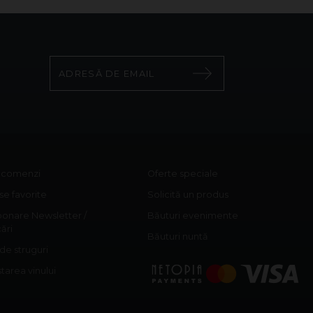
c comenzi
Oferte speciale
e favorite
Solicită un produs
onare Newsletter /
Băuturi evenimente
cări
Băuturi nuntă
 de struguri
area vinului