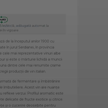
5 lei/sticlă, adăugată automat la
i în vigoare.
ază de la începutul anilor 1900 cu
te în jurul Serdianei, în provincia
e cele mai reprezentative vinuri albe
pur și este o mărturie lichidă a muncii
, una dintre cele mai renumite crame
regii producții de vin italian.
 urmată de fermentare și îmbătrânire
 de îmbuteliere. Acest vin are nuanțe
u reflexe verzui. Profilul aromatic este
te delicate de fructe exotice și citrice.
țe și o cucerire deosebite pentru