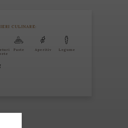
IERI CULINARE:
eturi
Paste
Aperitiv
Legume
pete
e