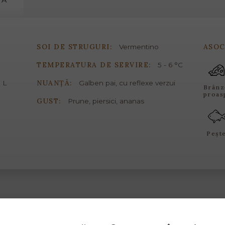
MĂ
SOI DE STRUGURI:
ASOC
Vermentino
TEMPERATURA DE SERVIRE:
5 - 6 °C
NUANȚĂ:
 L
Galben pai, cu reflexe verzui
Brânz
proas
GUST:
Prune, piersici, ananas
Peșt