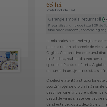
65 lei
Prețul include TVA
Garanție ambalaj returnabil
Prețul afișat nu include taxa SGR de 0.
finalizarea comenzii, conform legislație
Istoria antică a cramei Argiolas date
posesia unor mici parcele de vie situa
Cagliari. Costamolino este unul dintr
din Sardinia, realizat din Vermentino 
splendide făcute de familia Argiolas
nu numai în preajma insulei, ci și a înt
O selecție atentă a strugurilor este
scurtă în oțel pe drojdia fină înainte
deschise, care tind spre galben pai c
destul de variat și este centrat pe no
Când este degustat, dezvăluie o fine