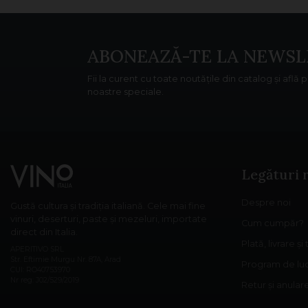
ABONEAZĂ-TE LA NEWSL
Fii la curent cu toate noutățile din catalog și află 
noastre speciale.
Legături 
Despre noi
Gustă cultura și tradiția italiană. Cele mai fine
vinuri, deserturi, paste și mezeluri, importate
Cum cumpăr?
direct din Italia.
Plată, livrare și
APERITIVO SRL
Str. Eftimie Murgu Nr. 87A, Arad
Program de lu
CUI: RO40753970
Nr reg: J02/529/2019
Retur și anula