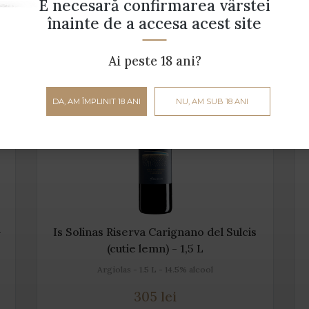
E necesară confirmarea vârstei
înainte de a accesa acest site
Ai peste 18 ani?
DA, AM ÎMPLINIT 18 ANI
NU, AM SUB 18 ANI
-
Is Solinas Riserva Carignano del Sulcis
(cutie lemn) - 1,5 L
Argiolas - 1.5 L - 14.5% alcool
305 lei