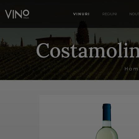
VINURI
REGIUNI
NOUT
Costamolin
Hom