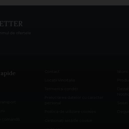
ETTER
primul de ofertele
rapide
Contact
Istori
Locații Vinoitalia
Produs
Termeni și condiții
Dezab
Notifi
Prelucrarea datelor cu caracter
 transport
personal
Soiuri
cru
Politica de utilizare cookies
Degust
re comandă
Gestionați setările cookie