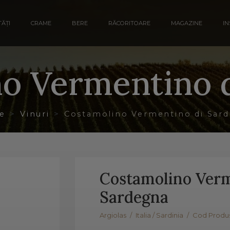
ĂȚI
CRAME
BERE
RĂCORITOARE
MAGAZINE
IN
o Vermentino 
e
Vinuri
Costamolino Vermentino di Sar
Costamolino Verm
Sardegna
Argiolas
/
Italia / Sardinia
/
Cod Produs