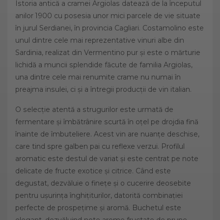
Istoria antică a cramei Argiolas datează de la începutul
anilor 1900 cu posesia unor mici parcele de vie situate
în jurul Serdianei, în provincia Cagliari. Costamolino este
unul dintre cele mai reprezentative vinuri albe din
Sardinia, realizat din Vermentino pur și este o mărturie
lichidă a muncii splendide făcute de familia Argiolas,
una dintre cele mai renumite crame nu numai în
preajma insulei, ci și a întregii producții de vin italian.
O selecție atentă a strugurilor este urmată de
fermentare și îmbătrânire scurtă în oțel pe drojdia fină
înainte de îmbuteliere. Acest vin are nuanțe deschise,
care tind spre galben pai cu reflexe verzui. Profilul
aromatic este destul de variat și este centrat pe note
delicate de fructe exotice și citrice. Când este
degustat, dezvăluie o finețe și o cucerire deosebite
pentru ușurința înghițiturilor, datorită combinației
perfecte de prospețime și aromă. Buchetul este
elegant, dezvăluind note arome fructate de prune,