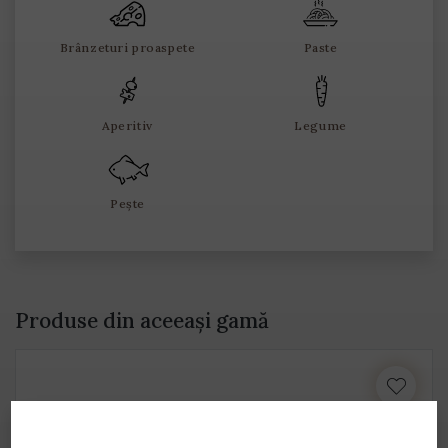
Brânzeturi proaspete
Paste
Aperitiv
Legume
Pește
Produse din aceeași gamă