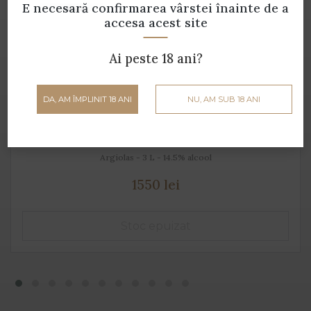
E necesară confirmarea vârstei
înainte de a
accesa acest site
Ai peste 18 ani?
DA, AM ÎMPLINIT 18 ANI
NU, AM SUB 18 ANI
Turriga Isola dei Nuraghi (cutie lemn) - 3 L
Argiolas - 3 L - 14.5% alcool
1550 lei