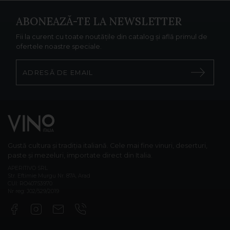
ABONEAZĂ-TE LA NEWSLETTER
Fii la curent cu toate noutățile din catalog și află primul de
ofertele noastre speciale.
Gustă cultura și tradiția italiană. Cele mai fine vinuri, deserturi,
paste și mezeluri, importate direct din Italia.
APERITIVO SRL
Str. Eftimie Murgu Nr. 87A, Arad
CUI: RO40753970
Nr reg: J02/529/2019