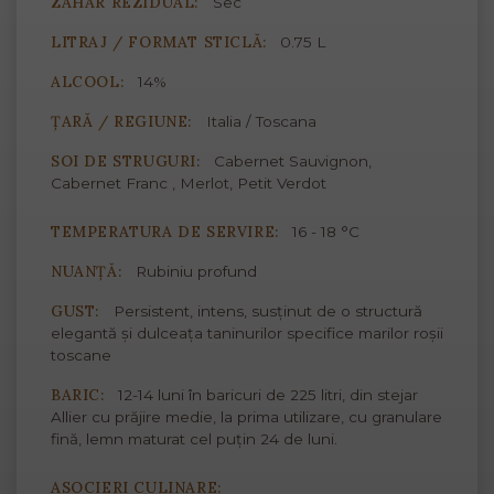
ZAHĂR REZIDUAL:
Sec
LITRAJ / FORMAT STICLĂ:
0.75 L
ALCOOL:
14%
ȚARĂ / REGIUNE:
Italia / Toscana
SOI DE STRUGURI:
Cabernet Sauvignon,
Cabernet Franc , Merlot, Petit Verdot
TEMPERATURA DE SERVIRE:
16 - 18 °C
NUANȚĂ:
Rubiniu profund
GUST:
Persistent, intens, susținut de o structură
elegantă și dulceața taninurilor specifice marilor roșii
toscane
BARIC:
12-14 luni în baricuri de 225 litri, din stejar
Allier cu prăjire medie, la prima utilizare, cu granulare
fină, lemn maturat cel puțin 24 de luni.
ASOCIERI CULINARE: