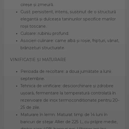
cireșe și zmeură.
Gust: persistent, intens, susținut de o structură
elegantă și dulceața taninurilor specifice marilor
roșii toscane.
Culoare: rubiniu profund.
Asocieri culinare: carne albă și roșie, fripturi, vânat,
brânzeturi structurate.
VINIFICAȚIE ȘI MATURARE
Perioada de recoltare: a doua jumătate a lunii
septembrie.
Tehnica de vinificare: desciorchinare și zdrobire
ușoară, fermentare la temperatură controlată în
rezervoare de inox termoconditionate pentru 20-
25 de zile.
Maturare în lemn: Maturat timp de 14 luni în
baricuri de stejar Allier de 225 L, cu prăjire medie,
dintre care 40% baricuri noi. Ulterior are loc