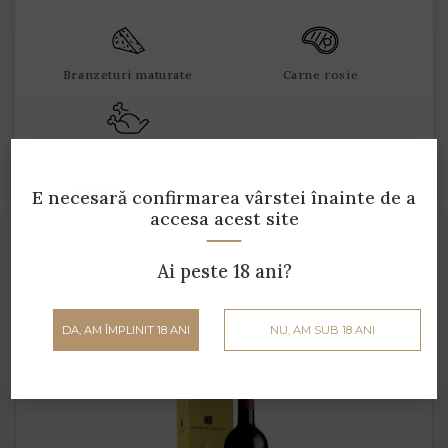
Branzeturi maturate
Carne rosie
Carne pasăre
E necesară confirmarea vârstei
înainte de a
accesa acest site
Produse din aceeași gamă
Ai peste 18 ani?
DA, AM ÎMPLINIT 18 ANI
NU, AM SUB 18 ANI