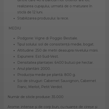
realizarea cupajului, urmată de o maturare în
sticlă de 12 luni.
Stabilizarea produsului: la rece.
MEDIU
Podgorie: Vigne di Poggio Bestiale.
Tipul solului: sol de consistență medie, bogat.
Altitudine: 250 de metri deasupra nivelului mării.
Expunere: Est-Sud-Vest.
Densitatea plantației: 6400 butuci pe hectar.
Anul plantării: 2000.
Producția medie pe plantă: 800 g.
Soi de struguri: Cabernet Sauvignon, Cabernet
Franc, Merlot, Petit Verdot.
Număr de sticle produse: 35.000
Arome: intense și de corp bun, cu nuanțe de cireșe și