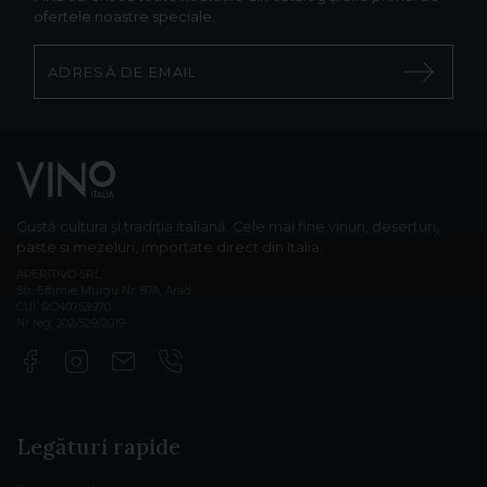
ofertele noastre speciale.
Gustă cultura și tradiția italiană. Cele mai fine vinuri, deserturi,
paste și mezeluri, importate direct din Italia.
APERITIVO SRL
Str. Eftimie Murgu Nr. 87A, Arad
CUI: RO40753970
Nr reg: J02/529/2019
Legături rapide