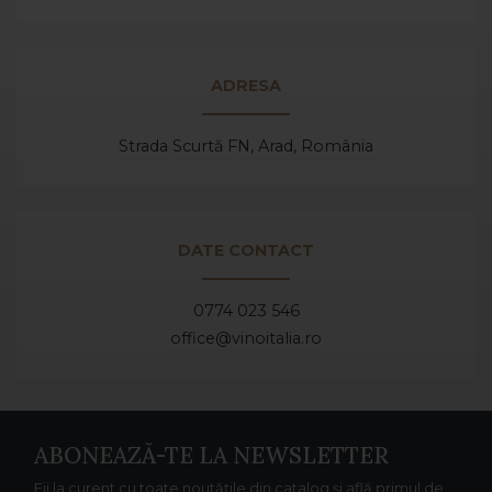
ADRESA
Strada Scurtă FN, Arad,
România
DATE CONTACT
0774 023 546
office@vinoitalia.ro
ABONEAZĂ-TE LA NEWSLETTER
Fii la curent cu toate noutățile din catalog și află primul de