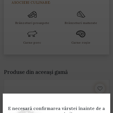
ASOCIERI CULINARE:
Brânzeturi proaspete
Brânzeturi maturate
Carne porc
Carne roșie
Produse din aceeași gamă
E necesară confirmarea vârstei
înainte de a