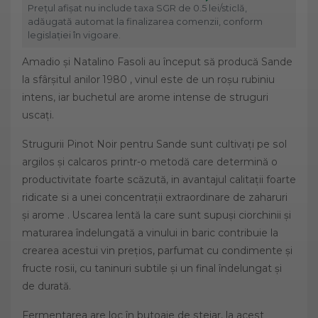
Prețul afișat nu include taxa SGR de 0.5 lei/sticlă,
adăugată automat la finalizarea comenzii, conform
legislației în vigoare.
Amadio și Natalino Fasoli au început să producă Sande
la sfârșitul anilor 1980 , vinul este de un roșu rubiniu
intens, iar buchetul are arome intense de struguri
uscați.
Strugurii Pinot Noir pentru Sande sunt cultivați pe sol
argilos și calcaros printr-o metodă care determină o
productivitate foarte scăzută, in avantajul calitații foarte
ridicate si a unei concentrații extraordinare de zaharuri
și arome . Uscarea lentă la care sunt supuși ciorchinii și
maturarea îndelungată a vinului in baric contribuie la
crearea acestui vin prețios, parfumat cu condimente și
fructe rosii, cu taninuri subtile și un final îndelungat și
de durată.
Fermentarea are loc în butoaie de stejar, la acest