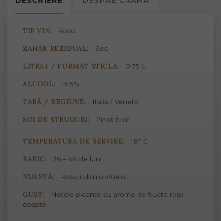
DESCRIERE
DESPRE
CRAMĂ
TIP VIN:
Roșu
ZAHĂR REZIDUAL:
Sec
LITRAJ / FORMAT STICLĂ:
0.75 L
ALCOOL:
16.5%
ȚARĂ / REGIUNE:
Italia / Veneto
SOI DE STRUGURI:
Pinot Noir
TEMPERATURA DE SERVIRE:
18° C
BARIC:
36 – 48 de luni
NUANȚĂ:
Roșu rubiniu intens
GUST:
Notele picante cu arome de fructe roșii
coapte