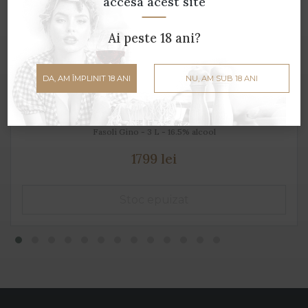
accesa acest site
Ai peste 18 ani?
DA, AM ÎMPLINIT 18 ANI
NU, AM SUB 18 ANI
Sande Pinot Nero Veronese IGT - 3 L
Fasoli Gino - 3 L - 16.5% alcool
1799 lei