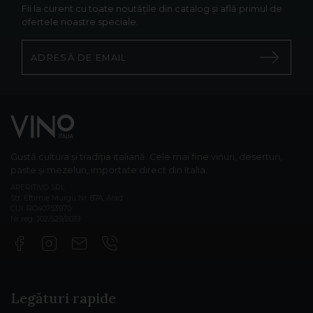
Fii la curent cu toate noutățile din catalog și află primul de
ofertele noastre speciale.
Gustă cultura și tradiția italiană. Cele mai fine vinuri, deserturi,
paste și mezeluri, importate direct din Italia.
APERITIVO SRL
Str. Eftimie Murgu Nr. 87A, Arad
CUI: RO40753970
Nr reg: J02/529/2019
Legături rapide