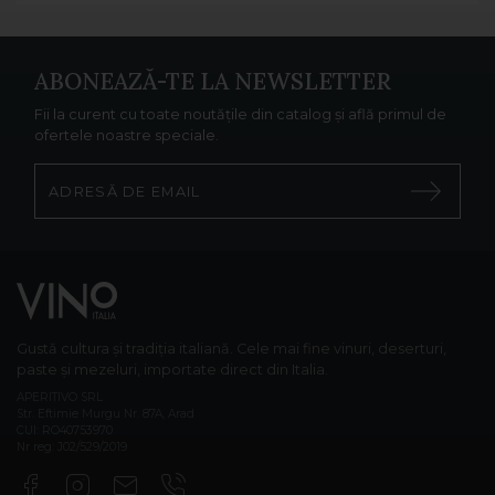
ABONEAZĂ-TE LA NEWSLETTER
Fii la curent cu toate noutățile din catalog și află primul de
ofertele noastre speciale.
Gustă cultura și tradiția italiană. Cele mai fine vinuri, deserturi,
paste și mezeluri, importate direct din Italia.
APERITIVO SRL
Str. Eftimie Murgu Nr. 87A, Arad
CUI: RO40753970
Nr reg: J02/529/2019