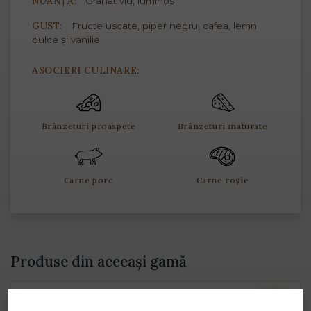
NUANȚĂ:
Granat viu, luminos
GUST:
Fructe uscate, piper negru, cafea, lemn
dulce și vanilie
ASOCIERI CULINARE:
Brânzeturi proaspete
Brânzeturi maturate
Carne porc
Carne roșie
Produse din aceeași gamă