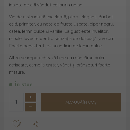
înainte de a fi vândut cel puțin un an.
Vin de o structură excelentă, plin și elegant. Buchet
cald, primitor, cu note de fructe uscate, piper negru,
cafea, lemn dulce și vanilie. La gust este învelitor,
moale: lovește pentru senzația de dulceață și volum.
Foarte persistent, cu un indiciu de lemn dulce.
Alteo se împerechează bine cu mâncăruri dulci-
acrișoare, carne la grătar, vânat și brânzeturi foarte
mature.
În stoc
ADAUGĂ ÎN COȘ