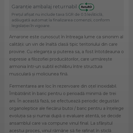
Garanție ambalaj returnabil
Prețul afișat nu include taxa SGR de 0.5 lei/sticlă,
adăugată automat la finalizarea comenzii, conform
legislației în vigoare.
Amarone este cunoscut în întreaga lume ca sinonim al
calității: un vin de înaltă clasă tipic teritoriului din care
provine. Cu eleganța și puterea sa, a fost întotdeauna o
expresie a filozofiei producătorilor, care urmărește
armonia într-un subtil echilibru între structura
musculară și moliciunea fină.
Fermentarea are loc în rezervoare din oțel inoxidabil.
Îmbătrânit în baric pentru o perioadă minimă de trei
ani. În această fază, se efectuează periodic degustări
organoleptice ale fiecărui butoi / baric pentru a înțelege
evoluția sa și numai după o evaluare atentă, se decide
ansamblul care va compune vinul final. La sfârșitul
acestui proces, vinul rămâne să fie rafinat în sticlă