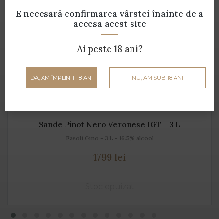
E necesară confirmarea vârstei
înainte de a
accesa acest site
Ai peste 18 ani?
DA, AM ÎMPLINIT 18 ANI
NU, AM SUB 18 ANI
Sande Pinot Nero Veronese IGT - 3 L
Fasoli Gino - 3 L - 16.5% alcool
1799 lei