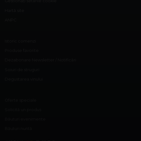
Gestionați setările cookie
Hartă site
ANPC
Istoric comenzi
Produse favorite
Dezabonare Newsletter / Notificări
Soiuri de struguri
Degustarea vinului
Oferte speciale
Solicită un produs
Băuturi evenimente
Băuturi nuntă