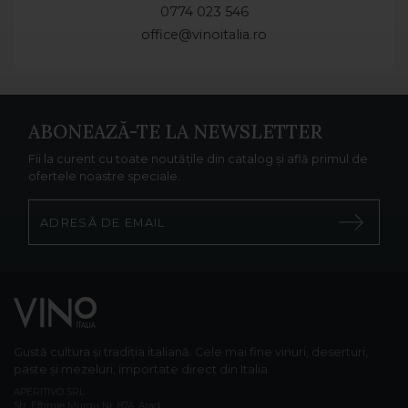
0774 023 546
office@vinoitalia.ro
ABONEAZĂ-TE LA NEWSLETTER
Fii la curent cu toate noutățile din catalog și află primul de
ofertele noastre speciale.
Gustă cultura și tradiția italiană. Cele mai fine vinuri, deserturi,
paste și mezeluri, importate direct din Italia.
APERITIVO SRL
Str. Eftimie Murgu Nr. 87A, Arad