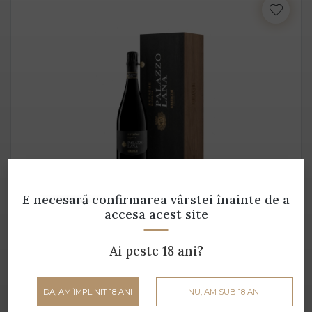
Franciacorta Palazzo Lana Extreme (cutie lemn)
E necesară confirmarea vârstei
înainte de a
- 1.5 L
accesa acest site
Berlucchi - 1.5 L - 12% alcool
Ai peste 18 ani?
1299 lei
DA, AM ÎMPLINIT 18 ANI
NU, AM SUB 18 ANI