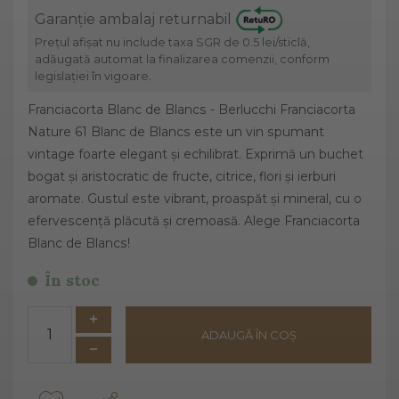
Garanție ambalaj returnabil
Prețul afișat nu include taxa SGR de 0.5 lei/sticlă,
adăugată automat la finalizarea comenzii, conform
legislației în vigoare.
Franciacorta Blanc de Blancs - Berlucchi Franciacorta
Nature 61 Blanc de Blancs este un vin spumant
vintage foarte elegant și echilibrat. Exprimă un buchet
bogat și aristocratic de fructe, citrice, flori și ierburi
aromate. Gustul este vibrant, proaspăt și mineral, cu o
efervescență plăcută și cremoasă. Alege Franciacorta
Blanc de Blancs!
În stoc
ADAUGĂ ÎN COȘ