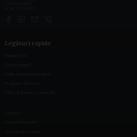
CUI: RO40753970
Nr reg: J02/529/2019
Legături rapide
Despre noi
Cum cumpăr?
Plată, livrare și transport
Program de lucru
Retur și anulare comandă
Contact
Locații Vinoitalia
Termeni și condiții