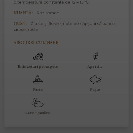
o temperatură constantă de 12 – 15°C
NUANȚĂ:
Roz somon
GUST:
Citrice și florale, note de căpșuni sălbatice,
cireșe, rodie
ASOCIERI CULINARE:
Brânzeturi proaspete
Aperitiv
Paste
Pește
Carne pasăre