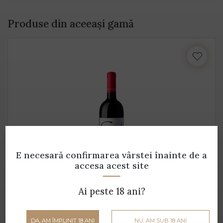
Produse din aceeași gamă
E necesară confirmarea vârstei
înainte de a
accesa acest site
Sande Pinot Nero Veronese IGT - 3 L
Ai peste 18 ani?
Fasoli Gino - 3 L - 16.5% alcool
1799 lei
DA, AM ÎMPLINIT 18 ANI
NU, AM SUB 18 ANI