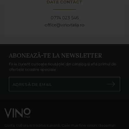
DATE CONTACT
0774 023 546
office@vinoitalia.ro
ABONEAZĂ-TE LA NEWSLETTER
Fii la curent cu toate noutățile din catalog și află primul de
ofertele noastre speciale.
Gustă cultura și tradiția italiană. Cele mai fine vinuri, deserturi,