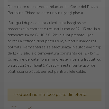
De culoare roz somon strălucitor, La Corte del Pozzo
Bardolino Chiaretto este un vin ușor și plăcut.
Strugurii după ce sunt culeși, sunt lăsați să se
macereze în contact cu mustul timp de 12 - 15 ore, la o
temperatură de 8 - 10 ° C. Pieile sunt presate ușor
pentru a extrage doar primul suc, având culoarea roz
potrivită. Fermentarea se efectuează în autoclave timp
de 12 - 15 zile, la o temperatură constantă de 12 - 15 °C.
Cu arome delicate florale, vinul este moale și fructat, cu
o structură echilibrată. Acest vin este foarte ușor de
băut, ușor și plăcut, perfect pentru zilele calde.
Produsul nu mai face parte din oferta.