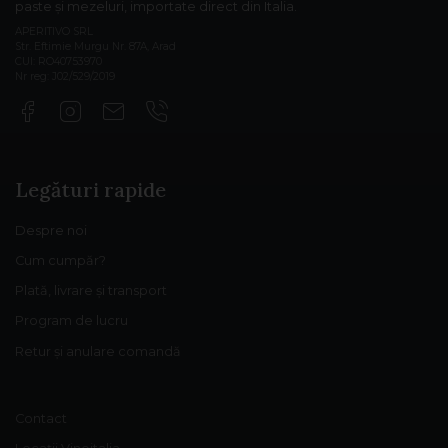
paste și mezeluri, importate direct din Italia.
APERITIVO SRL
Str. Eftimie Murgu Nr. 87A, Arad
CUI: RO40753970
Nr reg: J02/529/2019
Legături rapide
Despre noi
Cum cumpăr?
Plată, livrare și transport
Program de lucru
Retur și anulare comandă
Contact