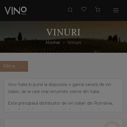
VINURI
Home
Vinuri
Filtre
Vino Italia îți pune la dispoziție o gamă variată de vin
italian, de la cele mai renumite crame din Italia.
Este principalul distribuitor de vin italian din România,
beneficiind de o gamă variată de sortimente de vin,
pornind de la cele mai îndrăznețe arome, precum
prosecco și până la vinuri dulci, elegante.