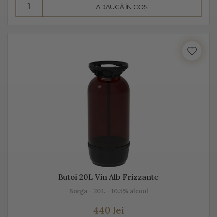
ADAUGĂ ÎN COȘ
Consumă Prosecco, un vin cunoscut pentru
prospețime, aromă și gust
Prosecco este un vin cunoscut pentru prospețime, este
un vin care nu fermentează după îmbuteliere și care se
consumă de regulă, în primii 3 ani. Are un conținut
scăzut de alcool, astfel că este preferat atât de bărbați,
cât și de femei.
Se bea în pahare cu pereți înalți, subțiri, rece,
temperatura ideală de servire fiind 2-3 grade C. Am
putea spune despre Prosecco că este un vin băut de
plăcere, dar și ca aperitiv, înainte de servirea mesei.
Butoi 20L Vin Alb Frizzante
Este un vin proaspăt, ce se prezintă ca un buchet
Borga - 20L - 10.5% alcool
fructat, de măr, pere, caise, căpșune, având arome
440 lei
ușoare, parfumate. De obicei, Prosecco este un vin sec,