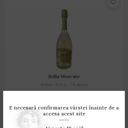
Brilla Moscato
Botter - 0.75 L - 7% alcool
55 lei
E necesară confirmarea vârstei
înainte de a
accesa acest site
ADAUGĂ ÎN COȘ