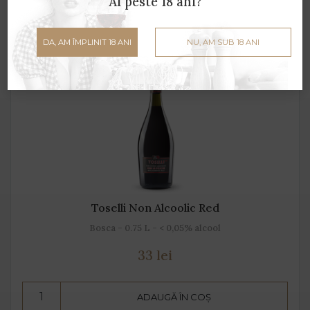
Ai peste 18 ani?
DA, AM ÎMPLINIT 18 ANI
NU, AM SUB 18 ANI
Toselli Non Alcoolic Red
Bosca - 0.75 L - < 0,05% alcool
33 lei
ADAUGĂ ÎN COȘ