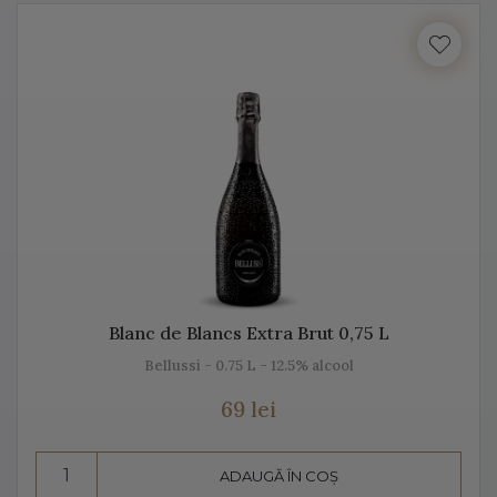
cu locul, cu gustul, dar mai ales cu unicitatea acestei
băuturi.
Vă prezentăm mai jos, gama noastră de Prosecco, acest
vin spumant italian, alb sau rose.
Despre Prosecco
Prosecco e cel mai cunoscut vin spumant din Italia. E
adesea comparat cu Champagne, însă ele diferă
datorită modului de fabricație, dar și prin soiurile de
Blanc de Blancs Extra Brut 0,75 L
struguri folosite.
Bellussi - 0.75 L - 12.5% alcool
Prosecco înseamnă mai mult decât „bule”, mai mult
69 lei
decât vin spumant, înseamnă aromă și gust deosebit,
dar și un proces de vinificație de tradiție.
ADAUGĂ ÎN COȘ