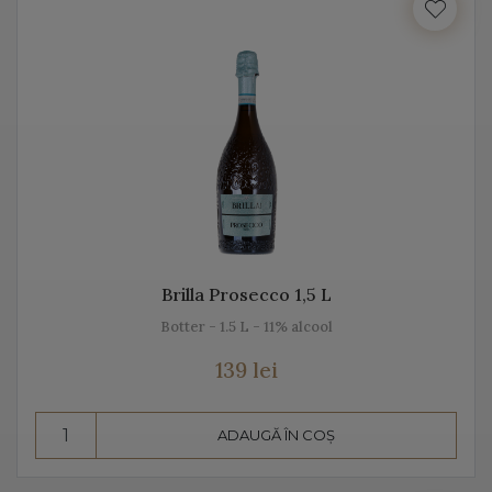
Italia beneficiază de o suprafață de peste 702.000 de
hectare de viță de vie, fiind unul dintre cei mai mari
producători de vin italian din lume. Acest vin italian
ajunge în întreaga lume și îi bucură pe cei ce îi cunosc
istoria, tradiția, modul de preparare, dar și pe cel de
păstrare.
Diversitatea etichetelor de vin de pe Vino Italia este
numeroasă și asta pentru că ne dorim să aducem Italia
la tine acasă!
Brilla Prosecco 1,5 L
Botter - 1.5 L - 11% alcool
PROSECCO
139 lei
Prosecco este un vin spumant rafinat, cunoscut în Italia
dar și în întreaga lume. Vino Italia aduce Prosecco la
ADAUGĂ ÎN COȘ
tine acasă, chiar din regiunea unde este fabricat și asta
pentru că ne dorim să vă facem cunoștință cu tradiția,