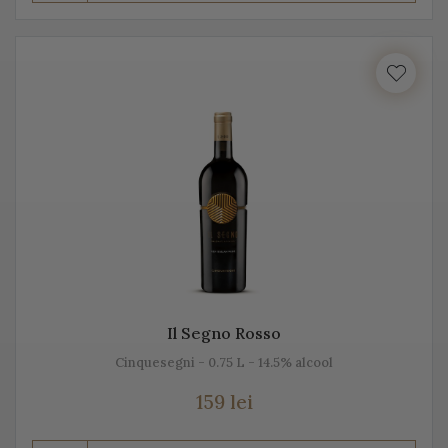
Prosecco este realizat din diferite sortimente de
struguri, însă Glera este de departe cel mai cunoscut.
Unii producători, mai amestecă pe lângă Glera și alte
soiuri de struguri, precum: Verdiso, Bianchetta
Trevigiana, Perera, Glera lunga, Chardonnay, Pinot
Bianco, Pinot Grigio sau Pinot Nero.
Numele de Prosecco provine de la locul de origine -
satul Prosecco, situat foarte aproape de Trieste. Peste
50% din producția de Prosecco provine din acele locuri,
mai exact din regiunile Conegliano și Valdobbiadene,
Il Segno Rosso
acolo unde sunt peste 150 de producători. Toți aceștia s-
Cinquesegni - 0.75 L - 14.5% alcool
au asociat într-un Consorțiu pentru a proteja acest vin
spumant italian, cunoscut sub această denumire.
159 lei