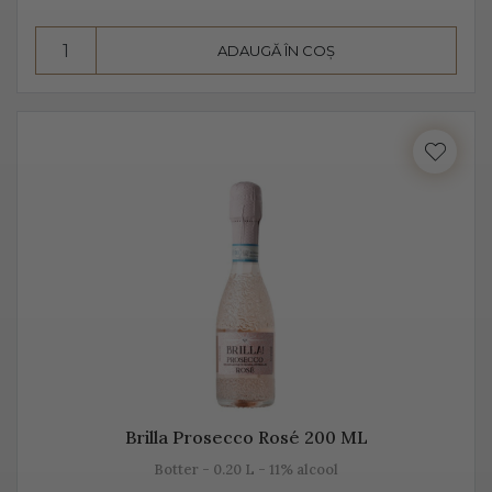
însă datorită aromelor fructate ale strugurilor, acesta
pare dulce. Alege Extra Dry Prosecco pentru echilibrul
ADAUGĂ ÎN COȘ
pe care îl poate oferi între dulceața fructelor și
aciditatea băuturii.
Brilla Prosecco Rosé 200 ML
Botter - 0.20 L - 11% alcool