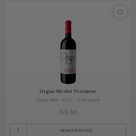
cu locul, cu gustul, dar mai ales cu unicitatea acestei
băuturi.
Vă prezentăm mai jos, gama noastră de Prosecco, acest
vin spumant italian, alb sau rose.
Despre Prosecco
Prosecco e cel mai cunoscut vin spumant din Italia. E
adesea comparat cu Champagne, însă ele diferă
datorită modului de fabricație, dar și prin soiurile de
Orgno Merlot Veronese
struguri folosite.
Fasoli Gino - 0.75 L - 17.5% alcool
Prosecco înseamnă mai mult decât „bule”, mai mult
375 lei
decât vin spumant, înseamnă aromă și gust deosebit,
dar și un proces de vinificație de tradiție.
ADAUGĂ ÎN COȘ