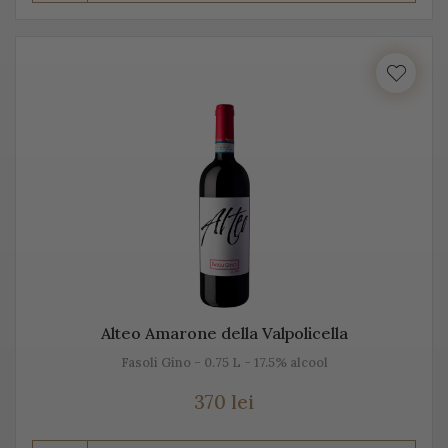
Prosecco este realizat din diferite sortimente de
struguri, însă Glera este de departe cel mai cunoscut.
Unii producători, mai amestecă pe lângă Glera și alte
soiuri de struguri, precum: Verdiso, Bianchetta
Trevigiana, Perera, Glera lunga, Chardonnay, Pinot
Bianco, Pinot Grigio sau Pinot Nero.
Numele de Prosecco provine de la locul de origine -
satul Prosecco, situat foarte aproape de Trieste. Peste
50% din producția de Prosecco provine din acele locuri,
mai exact din regiunile Conegliano și Valdobbiadene,
Alteo Amarone della Valpolicella
acolo unde sunt peste 150 de producători. Toți aceștia s-
Fasoli Gino - 0.75 L - 17.5% alcool
au asociat într-un Consorțiu pentru a proteja acest vin
spumant italian, cunoscut sub această denumire.
370 lei