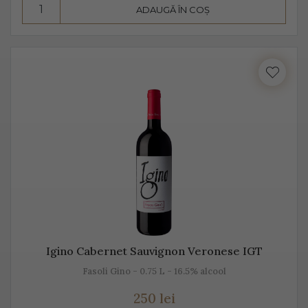
ADAUGĂ ÎN COȘ
Consumă Prosecco, un vin cunoscut pentru
prospețime, aromă și gust
Prosecco este un vin cunoscut pentru prospețime, este
un vin care nu fermentează după îmbuteliere și care se
consumă de regulă, în primii 3 ani. Are un conținut
scăzut de alcool, astfel că este preferat atât de bărbați,
cât și de femei.
Se bea în pahare cu pereți înalți, subțiri, rece,
temperatura ideală de servire fiind 2-3 grade C. Am
putea spune despre Prosecco că este un vin băut de
plăcere, dar și ca aperitiv, înainte de servirea mesei.
Igino Cabernet Sauvignon Veronese IGT
Este un vin proaspăt, ce se prezintă ca un buchet
Fasoli Gino - 0.75 L - 16.5% alcool
fructat, de măr, pere, caise, căpșune, având arome
250 lei
ușoare, parfumate. De obicei, Prosecco este un vin sec,