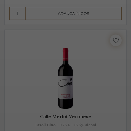
însă datorită aromelor fructate ale strugurilor, acesta
pare dulce. Alege Extra Dry Prosecco pentru echilibrul
ADAUGĂ ÎN COȘ
pe care îl poate oferi între dulceața fructelor și
aciditatea băuturii.
Calle Merlot Veronese
Fasoli Gino - 0.75 L - 16.5% alcool