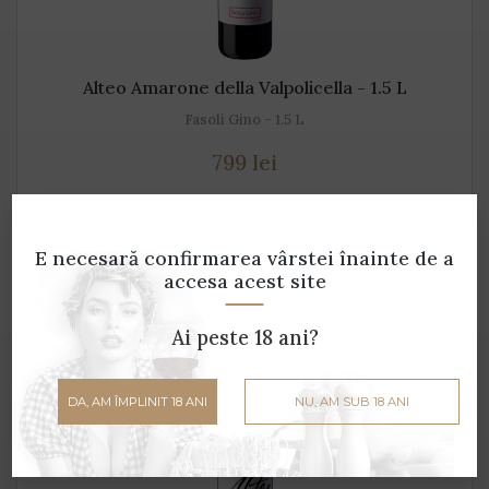
Alteo Amarone della Valpolicella - 1.5 L
Fasoli Gino - 1.5 L
799 lei
ADAUGĂ ÎN COȘ
E necesară confirmarea vârstei
înainte de a
accesa acest site
Ai peste 18 ani?
DA, AM ÎMPLINIT 18 ANI
NU, AM SUB 18 ANI