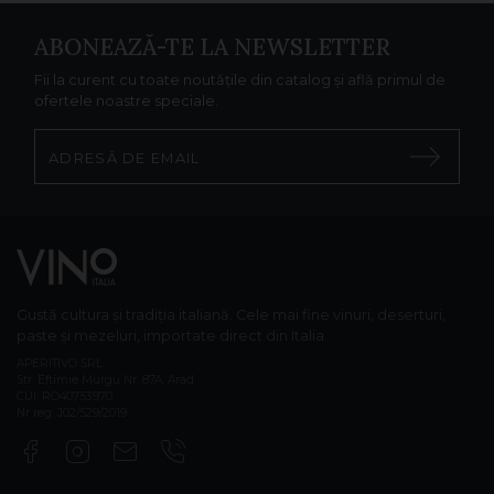
ABONEAZĂ-TE LA NEWSLETTER
Fii la curent cu toate noutățile din catalog și află primul de
ofertele noastre speciale.
Gustă cultura și tradiția italiană. Cele mai fine vinuri, deserturi,
paste și mezeluri, importate direct din Italia.
APERITIVO SRL
Str. Eftimie Murgu Nr. 87A, Arad
CUI: RO40753970
Nr reg: J02/529/2019