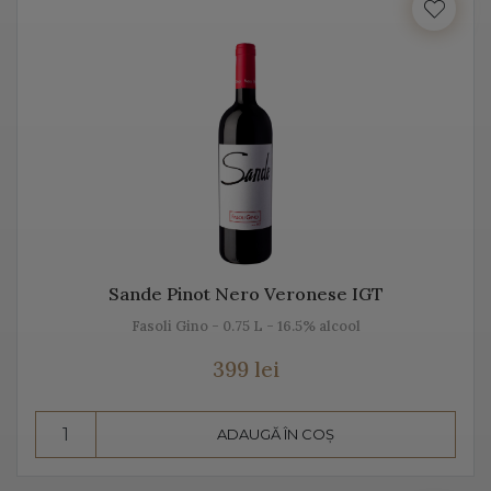
Italia beneficiază de o suprafață de peste 702.000 de
hectare de viță de vie, fiind unul dintre cei mai mari
producători de vin italian din lume. Acest vin italian
ajunge în întreaga lume și îi bucură pe cei ce îi cunosc
istoria, tradiția, modul de preparare, dar și pe cel de
păstrare.
Diversitatea etichetelor de vin de pe Vino Italia este
numeroasă și asta pentru că ne dorim să aducem Italia
la tine acasă!
Sande Pinot Nero Veronese IGT
Fasoli Gino - 0.75 L - 16.5% alcool
PROSECCO
399 lei
Prosecco este un vin spumant rafinat, cunoscut în Italia
dar și în întreaga lume. Vino Italia aduce Prosecco la
ADAUGĂ ÎN COȘ
tine acasă, chiar din regiunea unde este fabricat și asta
pentru că ne dorim să vă facem cunoștință cu tradiția,