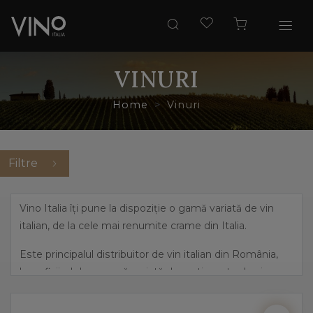
VINURI
Home
Vinuri
Filtre
Vino Italia îți pune la dispoziție o gamă variată de vin
italian, de la cele mai renumite crame din Italia.
Este principalul distribuitor de vin italian din România,
beneficiind de o gamă variată de sortimente de vin,
pornind de la cele mai îndrăznețe arome, precum
prosecco și până la vinuri dulci, elegante.