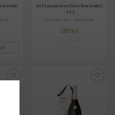
rut (cutie
61 Franciacorta Extra Brut (cutie)
- 1.5 L
alcool
Berlucchi - 1.5 L - 12.5% alcool
319 lei
COȘ