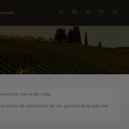
SPIRAȚIE
i renumite crame din Italia.
amă variată de sortimente de vin, pornind de la cele mai
, fiind unul dintre cei mai mari producători de vin italian