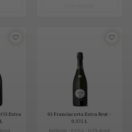
seamnă aromă și gust deosebit, dar și un proces de
 de departe cel mai cunoscut. Unii producători, mai
hetta Trevigiana, Perera, Glera lunga, Chardonnay, Pinot
 foarte aproape de Trieste. Peste 50% din producția de
Valdobbiadene, acolo unde sunt peste 150 de producători.
mant italian, cunoscut sub această denumire.
OCG Extra
61 Franciacorta Extra Brut -
 L
0.375 L
 alcool
Berlucchi - 0.375 L - 12.5% alcool
rmentează după îmbuteliere și care se consumă de regulă,