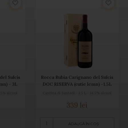
el Sulcis
Rocca Rubia Carignano del Sulcis
mn) - 3L
DOC RISERVA (cutie lemn) -1.5L
4.5% alcool
Cantina di Santadi - 1.5 L - 14.5% alcool
339 lei
ADAUGĂ ÎN COȘ