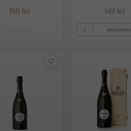
3 ani. Are un conținut scăzut de alcool, astfel că este preferat atâ
169 lei
149 lei
 pahare cu pereți înalți, subțiri, rece, temperatura ideală de ser
n băut de plăcere, dar și ca aperitiv, înainte de servirea mesei.
ADAUGĂ ÎN
in proaspăt, ce se prezintă ca un buchet fructat, de măr, pere, c
este un vin sec, însă datorită aromelor fructate ale strugurilor,
 pe care îl poate oferi între dulceața fructelor și aciditatea băuturi