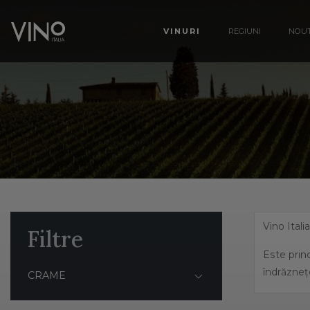
VINURI
REGIUNI
NOUT
Vino Itali
Filtre
Este princ
îndrăzneț
CRAME
Italia ben