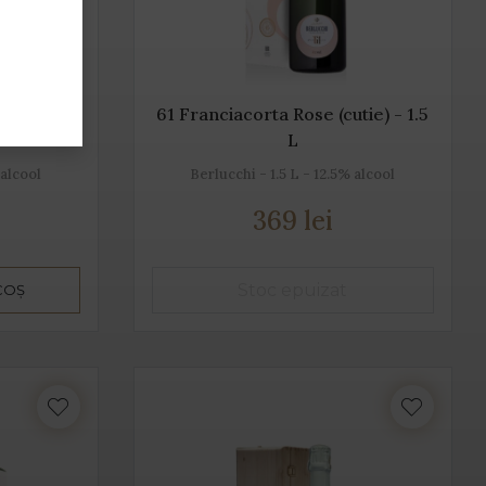
- 1.5 L
61 Franciacorta Rose (cutie) - 1.5
L
 alcool
Berlucchi - 1.5 L - 12.5% alcool
369 lei
COȘ