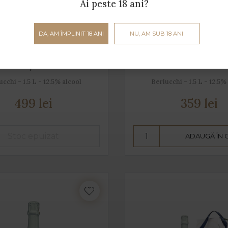
Ai peste 18 ani?
DA, AM ÎMPLINIT 18 ANI
NU, AM SUB 18 ANI
nciacorta Nature (cutie
61 Franciacorta Rose 
lemn) - 1.5 L
ucchi - 1.5 L - 12.5% alcool
Berlucchi - 1.5 L - 12.5%
499 lei
359 lei
ADAUGĂ ÎN 