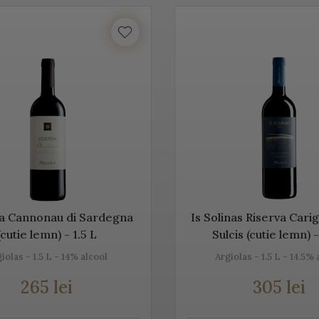
Acest vin italian ajunge în întreaga lume și îi bucură pe cei ce îi c
tea etichetelor de vin de pe Vino Italia este numeroasă și asta pe
CO
ste un vin spumant rafinat, cunoscut în Italia dar și în întreaga 
unde este fabricat și asta pentru că ne dorim să vă facem cunoștin
 acestei băuturi.
tăm mai jos, gama noastră de Prosecco, acest vin spumant italia
a Cannonau di Sardegna
Is Solinas Riserva Cari
(cutie lemn) - 1.5 L
Sulcis (cutie lemn) -
iolas - 1.5 L - 14% alcool
Argiolas - 1.5 L - 14.5% 
rosecco
265 lei
305 lei
e cel mai cunoscut vin spumant din Italia. E adesea comparat c
, dar și prin soiurile de struguri folosite.