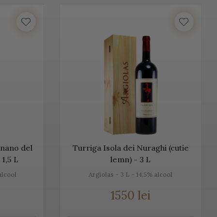
unosc istoria, tradiția, modul de preparare, dar și pe cel de
ntru că ne dorim să aducem Italia la tine acasă!
lume. Vino Italia aduce Prosecco la tine acasă, chiar din
ță cu tradiția, cu locul, cu gustul, dar mai ales cu
n, alb sau rose.
gnano del
Turriga Isola dei Nuraghi (cutie
 1,5 L
lemn) - 3 L
alcool
Argiolas - 3 L - 14.5% alcool
1550 lei
u Champagne, însă ele diferă datorită modului de