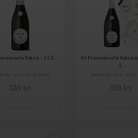
anciacorta Saten - 1.5 L
61 Franciacorta Saten (cu
L
ucchi - 1.5 L - 12.5% alcool
Berlucchi - 1.5 L - 12.5%
339 lei
359 lei