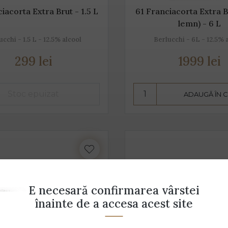
iacorta Extra Brut - 1.5 L
61 Franciacorta Extra B
lemn) - 6 L
ucchi - 1.5 L - 12.5% alcool
Berlucchi - 6L - 12.5% 
299 lei
1999 lei
ADAUGĂ ÎN 
E necesară confirmarea vârstei
înainte de a accesa acest site