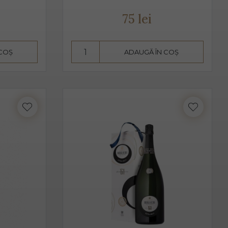
t de bărbați, cât și de femei.
75 lei
vire fiind 2-3 grade C. Am putea spune despre Prosecco că
 COȘ
ADAUGĂ ÎN COȘ
aise, căpșune, având arome ușoare, parfumate. De obicei,
 acesta pare dulce. Alege Extra Dry Prosecco pentru
i.