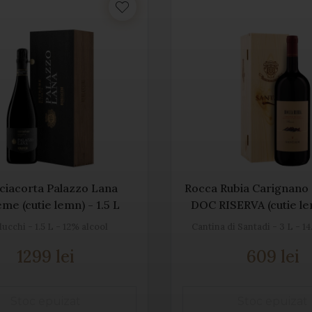
ciacorta Palazzo Lana
Rocca Rubia Carignano d
me (cutie lemn) - 1.5 L
DOC RISERVA (cutie le
lucchi - 1.5 L - 12% alcool
Cantina di Santadi - 3 L - 1
1299 lei
609 lei