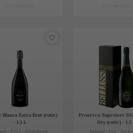
înseamnă mai mult decât „bule”, mai mult decât vin spumant, în
 de tradiție.
este realizat din diferite sortimente de struguri, însă Glera este
pe lângă Glera și alte soiuri de struguri, precum: Verdiso, Bianc
inot Grigio sau Pinot Nero.
 Prosecco provine de la locul de origine - satul Prosecco, situat
provine din acele locuri, mai exact din regiunile Conegliano și 
tia s-au asociat într-un Consorțiu pentru a proteja acest vin spu
 Blancs Extra Brut (cutie)
Prosecco Superiore D
rosecco, un vin cunoscut pentru prospețime, aromă și gust
- 1,5 L
Dry (cutie) - 1,5
ussi - 0.75 L - 12.5% alcool
Bellussi - 1.5 L - 11.5 %
este un vin cunoscut pentru prospețime, este un vin care nu fe