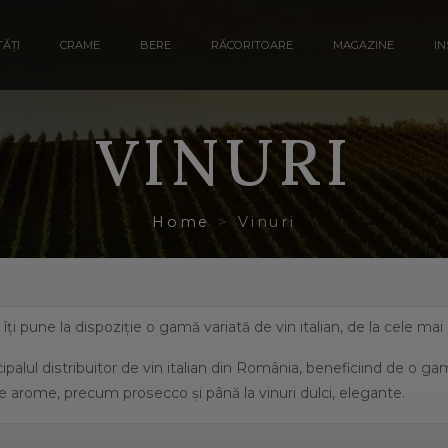
ĂȚI
CRAME
BERE
RĂCORITOARE
MAGAZINE
IN
VINURI
Home
Vinuri
a îți pune la dispoziție o gamă variată de vin italian, de la cele ma
ipalul distribuitor de vin italian din România, beneficiind de o g
e arome, precum prosecco și până la vinuri dulci, elegante.
eficiază de o suprafață de peste 702.000 de hectare de viță de vie