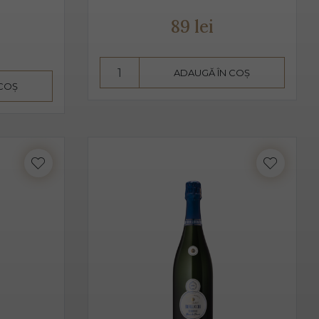
t de bărbați, cât și de femei.
89 lei
vire fiind 2-3 grade C. Am putea spune despre Prosecco că
ADAUGĂ ÎN COȘ
 COȘ
aise, căpșune, având arome ușoare, parfumate. De obicei,
 acesta pare dulce. Alege Extra Dry Prosecco pentru
i.