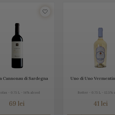
Acest vin italian ajunge în întreaga lume și îi bucură pe cei ce îi c
tea etichetelor de vin de pe Vino Italia este numeroasă și asta pe
CO
ste un vin spumant rafinat, cunoscut în Italia dar și în întreaga 
unde este fabricat și asta pentru că ne dorim să vă facem cunoștin
 acestei băuturi.
tăm mai jos, gama noastră de Prosecco, acest vin spumant italia
a Cannonau di Sardegna
Uno di Uno Vermentin
olas - 0.75 L - 14% alcool
Botter - 0.75 L - 12.5% 
rosecco
69 lei
41 lei
e cel mai cunoscut vin spumant din Italia. E adesea comparat c
, dar și prin soiurile de struguri folosite.