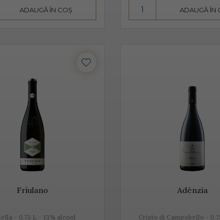
ADAUGĂ ÎN COȘ
ADAUGĂ ÎN
înseamnă mai mult decât „bule”, mai mult decât vin spumant, în
 de tradiție.
este realizat din diferite sortimente de struguri, însă Glera este
pe lângă Glera și alte soiuri de struguri, precum: Verdiso, Bianc
inot Grigio sau Pinot Nero.
 Prosecco provine de la locul de origine - satul Prosecco, situat
provine din acele locuri, mai exact din regiunile Conegliano și 
tia s-au asociat într-un Consorțiu pentru a proteja acest vin spu
Friulano
Adènzia
rosecco, un vin cunoscut pentru prospețime, aromă și gust
ella - 0.75 L - 13% alcool
Cristo di Campobello - 0.7
este un vin cunoscut pentru prospețime, este un vin care nu fe