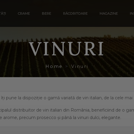
ĂȚI
CRAME
BERE
RĂCORITOARE
MAGAZINE
IN
VINURI
Home
Vinuri
a îți pune la dispoziție o gamă variată de vin italian, de la cele ma
ipalul distribuitor de vin italian din România, beneficiind de o g
e arome, precum prosecco și până la vinuri dulci, elegante.
eficiază de o suprafață de peste 702.000 de hectare de viță de vie