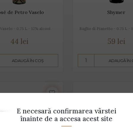
sé de Petro Vaselo
Shymer
Vaselo - 0.75 L - 12% alcool
Baglio di Pianetto - 0.75 L - 
44 lei
59 lei
ADAUGĂ ÎN COȘ
ADAUGĂ ÎN
E necesară confirmarea vârstei
înainte de a accesa acest site