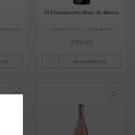
61 Franciacorta Blanc de Blancs
14.5% alcool
Berlucchi - 0.75 L - 12.5% alcool
249 lei
 COȘ
ADAUGĂ ÎN COȘ