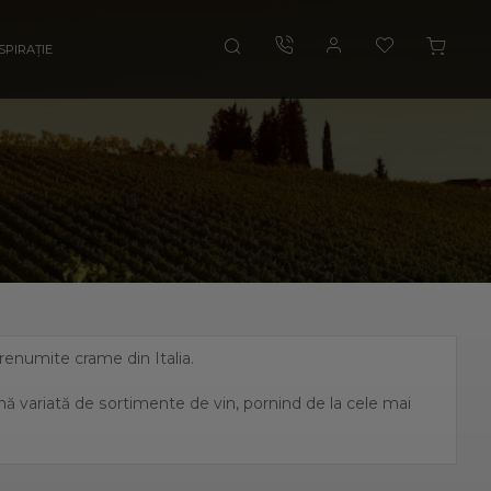
SPIRAȚIE
i renumite crame din Italia.
amă variată de sortimente de vin, pornind de la cele mai
, fiind unul dintre cei mai mari producători de vin italian