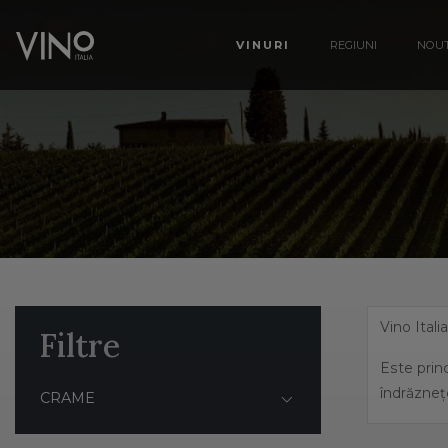
VINURI
REGIUNI
NOUT
Vino Itali
Filtre
Este princ
îndrăzneț
CRAME
Italia ben