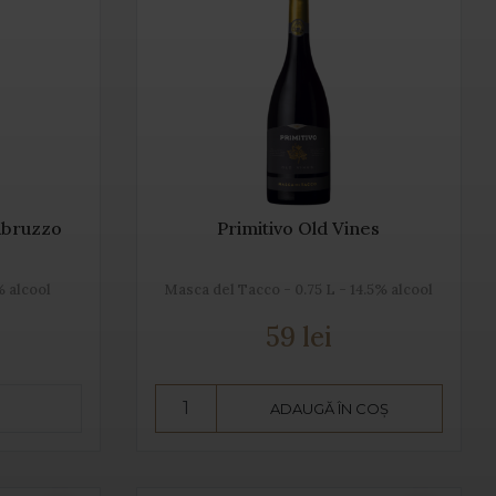
Abruzzo
Primitivo Old Vines
% alcool
Masca del Tacco - 0.75 L - 14.5% alcool
59 lei
ADAUGĂ ÎN COȘ