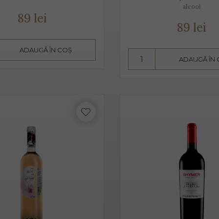
alcool
3 ani. Are un conținut scăzut de alcool, astfel că este preferat atâ
89 lei
89 lei
 pahare cu pereți înalți, subțiri, rece, temperatura ideală de ser
n băut de plăcere, dar și ca aperitiv, înainte de servirea mesei.
ADAUGĂ ÎN COȘ
ADAUGĂ ÎN
in proaspăt, ce se prezintă ca un buchet fructat, de măr, pere, c
este un vin sec, însă datorită aromelor fructate ale strugurilor,
 pe care îl poate oferi între dulceața fructelor și aciditatea băuturi