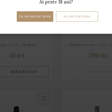
Ai peste 18 ani?
DA, AM ÎMPLINIT 18 ANI
NU, AM SUB 18 ANI
Manzoni Moscato
Tauleto
rga - 0.75 L - 7% alcool
Umberto Cesari - 0.75 L - 
45 lei
299 lei
ADAUGĂ ÎN COȘ