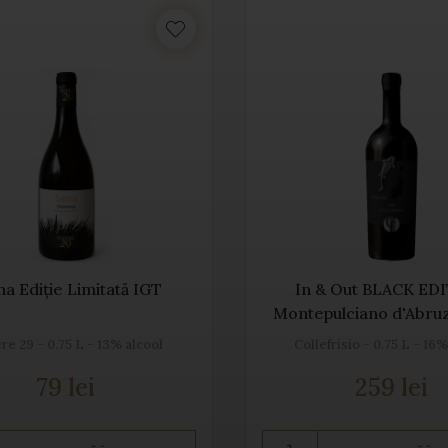
na Ediție Limitată IGT
In & Out BLACK ED
Montepulciano d'Abr
re 29 - 0.75 L - 13% alcool
Collefrisio - 0.75 L - 16
79 lei
259 lei