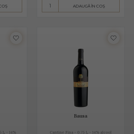
 COȘ
ADAUGĂ ÎN COȘ
seamnă aromă și gust deosebit, dar și un proces de
 de departe cel mai cunoscut. Unii producători, mai
hetta Trevigiana, Perera, Glera lunga, Chardonnay, Pinot
 foarte aproape de Trieste. Peste 50% din producția de
Valdobbiadene, acolo unde sunt peste 150 de producători.
mant italian, cunoscut sub această denumire.
Bausa
5 L - 14%
Cantine Fina - 0.75 L - 14% alcool
rmentează după îmbuteliere și care se consumă de regulă,