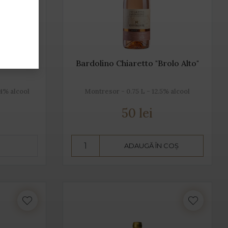
Bardolino Chiaretto "Brolo Alto"
14% alcool
Montresor - 0.75 L - 12.5% alcool
50 lei
ADAUGĂ ÎN COȘ