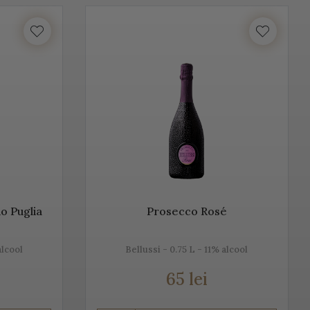
unosc istoria, tradiția, modul de preparare, dar și pe cel de
ntru că ne dorim să aducem Italia la tine acasă!
lume. Vino Italia aduce Prosecco la tine acasă, chiar din
ță cu tradiția, cu locul, cu gustul, dar mai ales cu
n, alb sau rose.
o Puglia
Prosecco Rosé
alcool
Bellussi - 0.75 L - 11% alcool
65 lei
u Champagne, însă ele diferă datorită modului de