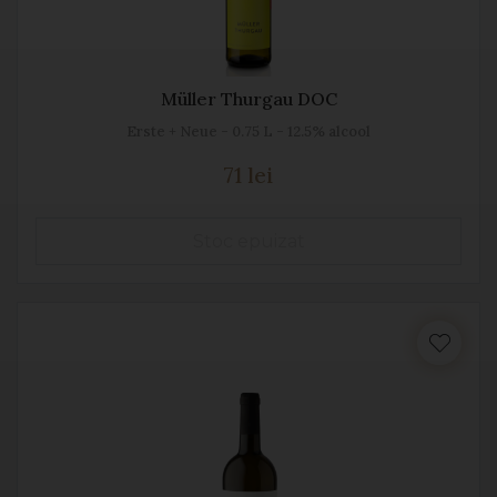
Müller Thurgau DOC
Erste + Neue - 0.75 L - 12.5% alcool
71 lei