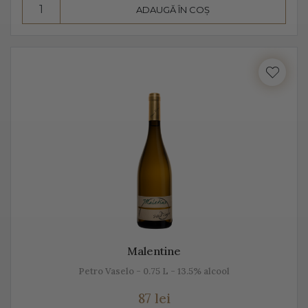
ADAUGĂ ÎN COȘ
Consumă Prosecco, un vin cunoscut pentru
prospețime, aromă și gust
Prosecco este un vin cunoscut pentru prospețime, este
un vin care nu fermentează după îmbuteliere și care se
consumă de regulă, în primii 3 ani. Are un conținut
scăzut de alcool, astfel că este preferat atât de bărbați,
cât și de femei.
Se bea în pahare cu pereți înalți, subțiri, rece,
temperatura ideală de servire fiind 2-3 grade C. Am
putea spune despre Prosecco că este un vin băut de
plăcere, dar și ca aperitiv, înainte de servirea mesei.
Malentine
Este un vin proaspăt, ce se prezintă ca un buchet
Petro Vaselo - 0.75 L - 13.5% alcool
fructat, de măr, pere, caise, căpșune, având arome
87 lei
ușoare, parfumate. De obicei, Prosecco este un vin sec,