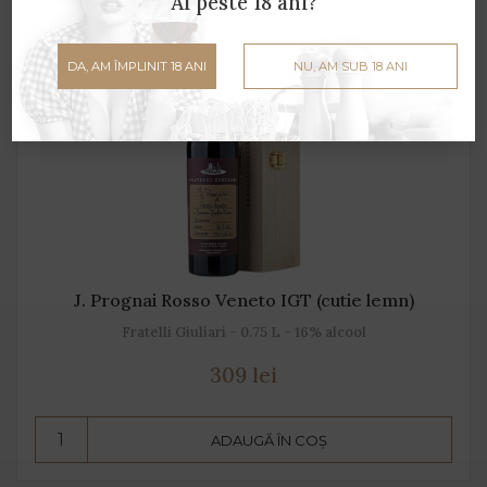
Ai peste 18 ani?
DA, AM ÎMPLINIT 18 ANI
NU, AM SUB 18 ANI
J. Prognai Rosso Veneto IGT (cutie lemn)
Fratelli Giuliari - 0.75 L - 16% alcool
309 lei
ADAUGĂ ÎN COȘ