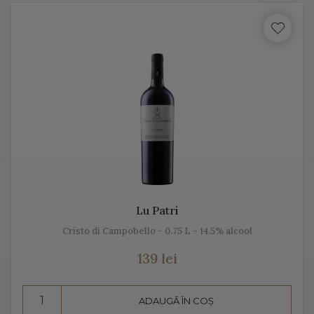
cu locul, cu gustul, dar mai ales cu unicitatea acestei
băuturi.
Vă prezentăm mai jos, gama noastră de Prosecco, acest
vin spumant italian, alb sau rose.
Despre Prosecco
Prosecco e cel mai cunoscut vin spumant din Italia. E
adesea comparat cu Champagne, însă ele diferă
datorită modului de fabricație, dar și prin soiurile de
Lu Patri
struguri folosite.
Cristo di Campobello - 0.75 L - 14.5% alcool
Prosecco înseamnă mai mult decât „bule”, mai mult
139 lei
decât vin spumant, înseamnă aromă și gust deosebit,
dar și un proces de vinificație de tradiție.
ADAUGĂ ÎN COȘ