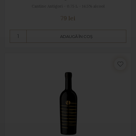
Cantine Antigori - 0.75 L - 14.5% alcool
79 lei
ADAUGĂ ÎN COȘ