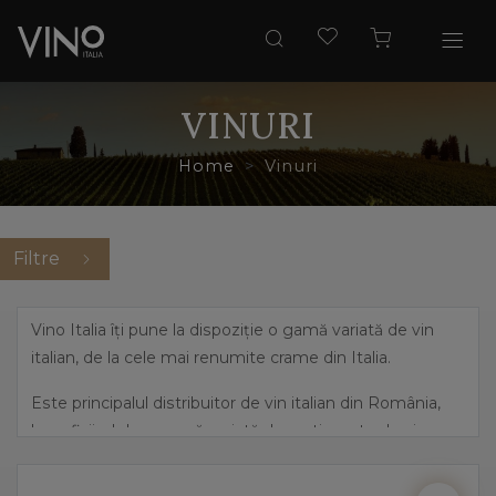
VINURI
Home
Vinuri
Filtre
Vino Italia îți pune la dispoziție o gamă variată de vin
italian, de la cele mai renumite crame din Italia.
Este principalul distribuitor de vin italian din România,
beneficiind de o gamă variată de sortimente de vin,
pornind de la cele mai îndrăznețe arome, precum
prosecco și până la vinuri dulci, elegante.