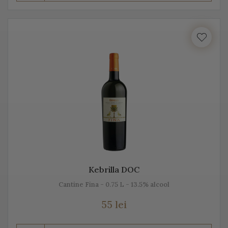
Prosecco este realizat din diferite sortimente de
struguri, însă Glera este de departe cel mai cunoscut.
Unii producători, mai amestecă pe lângă Glera și alte
soiuri de struguri, precum: Verdiso, Bianchetta
Trevigiana, Perera, Glera lunga, Chardonnay, Pinot
Bianco, Pinot Grigio sau Pinot Nero.
Numele de Prosecco provine de la locul de origine -
satul Prosecco, situat foarte aproape de Trieste. Peste
50% din producția de Prosecco provine din acele locuri,
mai exact din regiunile Conegliano și Valdobbiadene,
Kebrilla DOC
acolo unde sunt peste 150 de producători. Toți aceștia s-
Cantine Fina - 0.75 L - 13.5% alcool
au asociat într-un Consorțiu pentru a proteja acest vin
spumant italian, cunoscut sub această denumire.
55 lei