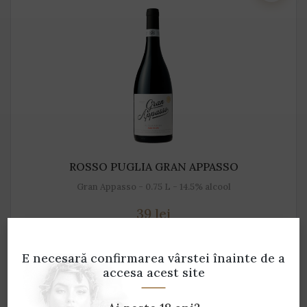
ROSSO PUGLIA GRAN APPASSO
Gran Appasso - 0.75 L - 14.5% alcool
39 lei
ADAUGĂ ÎN COȘ
E necesară confirmarea vârstei
înainte de a
accesa acest site