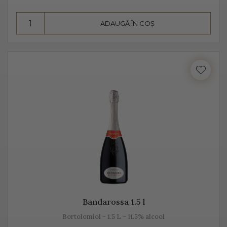
însă datorită aromelor fructate ale strugurilor, acesta
pare dulce. Alege Extra Dry Prosecco pentru echilibrul
ADAUGĂ ÎN COȘ
pe care îl poate oferi între dulceața fructelor și
aciditatea băuturii.
Bandarossa 1.5 l
Bortolomiol - 1.5 L - 11.5% alcool