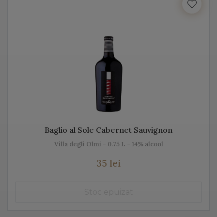
Italia beneficiază de o suprafață de peste 702.000 de
hectare de viță de vie, fiind unul dintre cei mai mari
producători de vin italian din lume. Acest vin italian
ajunge în întreaga lume și îi bucură pe cei ce îi cunosc
istoria, tradiția, modul de preparare, dar și pe cel de
păstrare.
Diversitatea etichetelor de vin de pe Vino Italia este
numeroasă și asta pentru că ne dorim să aducem Italia
la tine acasă!
Baglio al Sole Cabernet Sauvignon
Villa degli Olmi - 0.75 L - 14% alcool
PROSECCO
35 lei
Prosecco este un vin spumant rafinat, cunoscut în Italia
dar și în întreaga lume. Vino Italia aduce Prosecco la
tine acasă, chiar din regiunea unde este fabricat și asta
pentru că ne dorim să vă facem cunoștință cu tradiția,