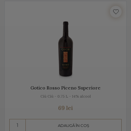
cu locul, cu gustul, dar mai ales cu unicitatea acestei
băuturi.
Vă prezentăm mai jos, gama noastră de Prosecco, acest
vin spumant italian, alb sau rose.
Despre Prosecco
Prosecco e cel mai cunoscut vin spumant din Italia. E
adesea comparat cu Champagne, însă ele diferă
datorită modului de fabricație, dar și prin soiurile de
Gotico Rosso Piceno Superiore
struguri folosite.
Ciù Ciù - 0.75 L - 14% alcool
Prosecco înseamnă mai mult decât „bule”, mai mult
69 lei
decât vin spumant, înseamnă aromă și gust deosebit,
dar și un proces de vinificație de tradiție.
ADAUGĂ ÎN COȘ