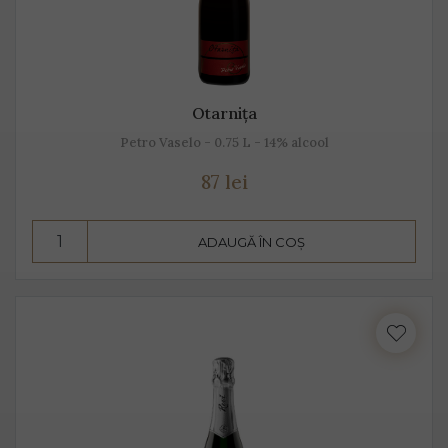
Otarnița
Petro Vaselo - 0.75 L - 14% alcool
87 lei
ADAUGĂ ÎN COȘ