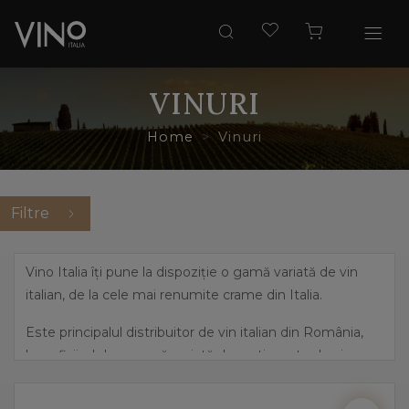
VINURI
Home
Vinuri
Filtre
Vino Italia îți pune la dispoziție o gamă variată de vin
italian, de la cele mai renumite crame din Italia.
Este principalul distribuitor de vin italian din România,
beneficiind de o gamă variată de sortimente de vin,
pornind de la cele mai îndrăznețe arome, precum
prosecco și până la vinuri dulci, elegante.