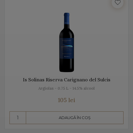
Italia beneficiază de o suprafață de peste 702.000 de
hectare de viță de vie, fiind unul dintre cei mai mari
producători de vin italian din lume. Acest vin italian
ajunge în întreaga lume și îi bucură pe cei ce îi cunosc
istoria, tradiția, modul de preparare, dar și pe cel de
păstrare.
Diversitatea etichetelor de vin de pe Vino Italia este
numeroasă și asta pentru că ne dorim să aducem Italia
la tine acasă!
Is Solinas Riserva Carignano del Sulcis
Argiolas - 0.75 L - 14.5% alcool
PROSECCO
105 lei
Prosecco este un vin spumant rafinat, cunoscut în Italia
dar și în întreaga lume. Vino Italia aduce Prosecco la
ADAUGĂ ÎN COȘ
tine acasă, chiar din regiunea unde este fabricat și asta
pentru că ne dorim să vă facem cunoștință cu tradiția,