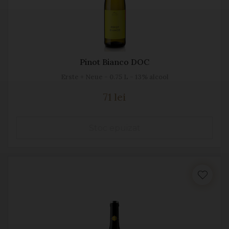
Pinot Bianco DOC
Erste + Neue - 0.75 L - 13% alcool
71 lei