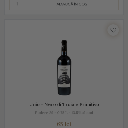
ADAUGĂ ÎN COȘ
Consumă Prosecco, un vin cunoscut pentru
prospețime, aromă și gust
Prosecco este un vin cunoscut pentru prospețime, este
un vin care nu fermentează după îmbuteliere și care se
consumă de regulă, în primii 3 ani. Are un conținut
scăzut de alcool, astfel că este preferat atât de bărbați,
cât și de femei.
Se bea în pahare cu pereți înalți, subțiri, rece,
temperatura ideală de servire fiind 2-3 grade C. Am
putea spune despre Prosecco că este un vin băut de
plăcere, dar și ca aperitiv, înainte de servirea mesei.
Unio - Nero di Troia e Primitivo
Este un vin proaspăt, ce se prezintă ca un buchet
Podere 29 - 0.75 L - 13.5% alcool
fructat, de măr, pere, caise, căpșune, având arome
65 lei
ușoare, parfumate. De obicei, Prosecco este un vin sec,