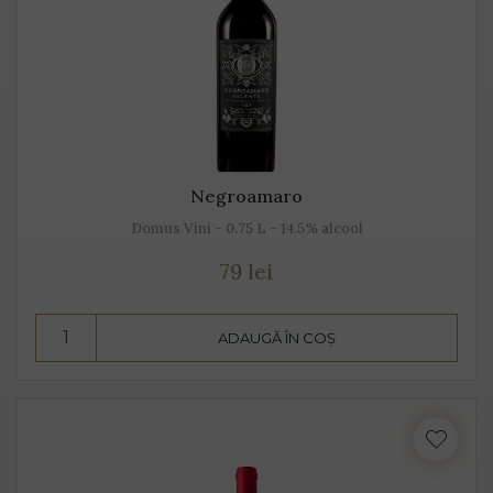
Negroamaro
Domus Vini - 0.75 L - 14.5% alcool
79 lei
ADAUGĂ ÎN COȘ