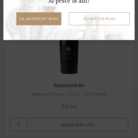
Ai peste 18 ani?
DA, AM ÎMPLINIT 18 ANI
NU, AM SUB 18 ANI
Susumaniello
Masca del Tacco - 0.75 L - 14.5% alcool
69 lei
ADAUGĂ ÎN COȘ