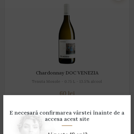
Chardonnay DOC VENEZIA
Tenuta Mosole - 0.75 L - 13.5% alcool
60 lei
ADAUGĂ ÎN COȘ
E necesară confirmarea vârstei
înainte de a
accesa acest site