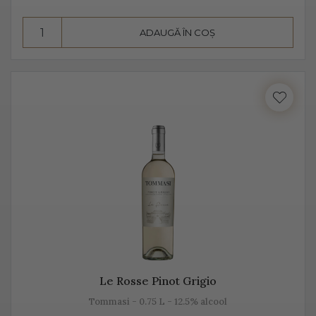
însă datorită aromelor fructate ale strugurilor, acesta
pare dulce. Alege Extra Dry Prosecco pentru echilibrul
ADAUGĂ ÎN COȘ
pe care îl poate oferi între dulceața fructelor și
aciditatea băuturii.
Le Rosse Pinot Grigio
Tommasi - 0.75 L - 12.5% alcool