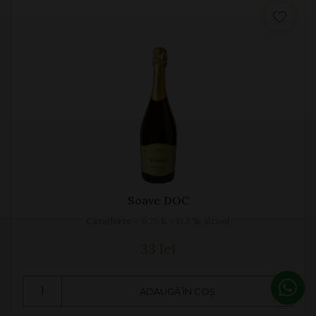
Soave DOC
Casalforte - 0.75 L - 11.5 % alcool
33 lei
ADAUGĂ ÎN COȘ