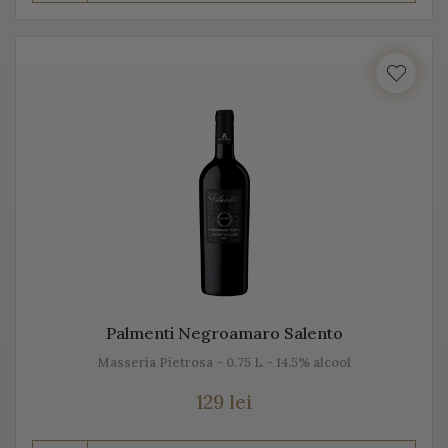
Prosecco este realizat din diferite sortimente de
struguri, însă Glera este de departe cel mai cunoscut.
Unii producători, mai amestecă pe lângă Glera și alte
soiuri de struguri, precum: Verdiso, Bianchetta
Trevigiana, Perera, Glera lunga, Chardonnay, Pinot
Bianco, Pinot Grigio sau Pinot Nero.
Numele de Prosecco provine de la locul de origine -
satul Prosecco, situat foarte aproape de Trieste. Peste
50% din producția de Prosecco provine din acele locuri,
mai exact din regiunile Conegliano și Valdobbiadene,
Palmenti Negroamaro Salento
acolo unde sunt peste 150 de producători. Toți aceștia s-
Masseria Pietrosa - 0.75 L - 14.5% alcool
au asociat într-un Consorțiu pentru a proteja acest vin
spumant italian, cunoscut sub această denumire.
129 lei