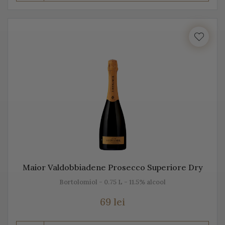
Prosecco este realizat din diferite sortimente de
struguri, însă Glera este de departe cel mai cunoscut.
Unii producători, mai amestecă pe lângă Glera și alte
soiuri de struguri, precum: Verdiso, Bianchetta
Trevigiana, Perera, Glera lunga, Chardonnay, Pinot
Bianco, Pinot Grigio sau Pinot Nero.
Numele de Prosecco provine de la locul de origine -
satul Prosecco, situat foarte aproape de Trieste. Peste
50% din producția de Prosecco provine din acele locuri,
mai exact din regiunile Conegliano și Valdobbiadene,
Maior Valdobbiadene Prosecco Superiore Dry
acolo unde sunt peste 150 de producători. Toți aceștia s-
Bortolomiol - 0.75 L - 11.5% alcool
au asociat într-un Consorțiu pentru a proteja acest vin
spumant italian, cunoscut sub această denumire.
69 lei