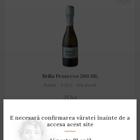
Brilla Prosecco 200 ML
Botter - 0.20 L - 11% alcool
21 lei
ADAUGĂ ÎN COȘ
E necesară confirmarea vârstei
înainte de a
accesa acest site