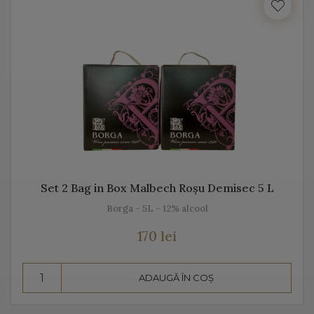
Italia beneficiază de o suprafață de peste 702.000 de
hectare de viță de vie, fiind unul dintre cei mai mari
producători de vin italian din lume. Acest vin italian
ajunge în întreaga lume și îi bucură pe cei ce îi cunosc
istoria, tradiția, modul de preparare, dar și pe cel de
păstrare.
Diversitatea etichetelor de vin de pe Vino Italia este
numeroasă și asta pentru că ne dorim să aducem Italia
la tine acasă!
Set 2 Bag in Box Malbech Roșu Demisec 5 L
Borga - 5L - 12% alcool
PROSECCO
170 lei
Prosecco este un vin spumant rafinat, cunoscut în Italia
dar și în întreaga lume. Vino Italia aduce Prosecco la
ADAUGĂ ÎN COȘ
tine acasă, chiar din regiunea unde este fabricat și asta
pentru că ne dorim să vă facem cunoștință cu tradiția,