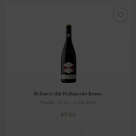
Refosco dal Peduncolo Rosso
Tunella - 0.75 L - 13.5% alcool
89 lei