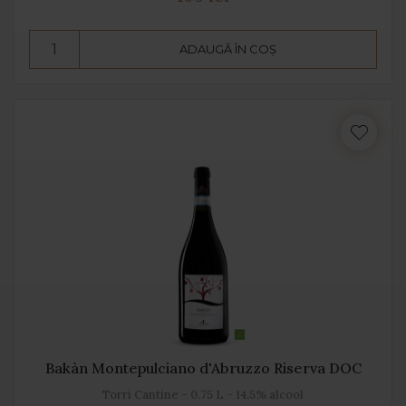
ADAUGĂ ÎN COȘ
Bakàn Montepulciano d'Abruzzo Riserva DOC
Torri Cantine - 0.75 L - 14.5% alcool