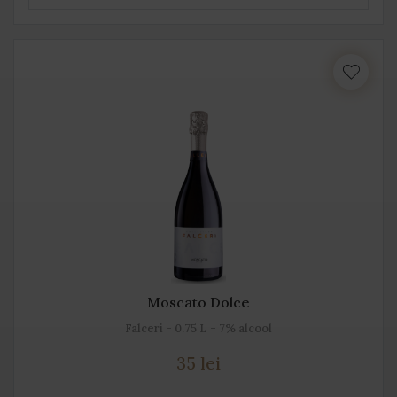
Moscato Dolce
Falceri - 0.75 L - 7% alcool
35 lei