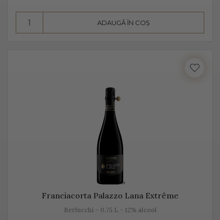
însă datorită aromelor fructate ale strugurilor, acesta
pare dulce. Alege Extra Dry Prosecco pentru echilibrul
ADAUGĂ ÎN COȘ
pe care îl poate oferi între dulceața fructelor și
aciditatea băuturii.
Franciacorta Palazzo Lana Extrême
Berlucchi - 0.75 L - 12% alcool