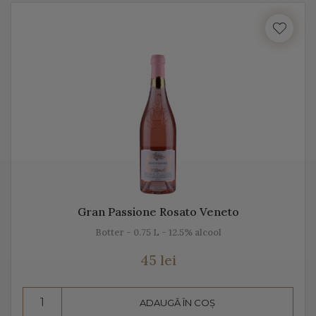
cu locul, cu gustul, dar mai ales cu unicitatea acestei
băuturi.
Vă prezentăm mai jos, gama noastră de Prosecco, acest
vin spumant italian, alb sau rose.
Despre Prosecco
Prosecco e cel mai cunoscut vin spumant din Italia. E
adesea comparat cu Champagne, însă ele diferă
datorită modului de fabricație, dar și prin soiurile de
Gran Passione Rosato Veneto
struguri folosite.
Botter - 0.75 L - 12.5% alcool
Prosecco înseamnă mai mult decât „bule”, mai mult
45 lei
decât vin spumant, înseamnă aromă și gust deosebit,
dar și un proces de vinificație de tradiție.
ADAUGĂ ÎN COȘ