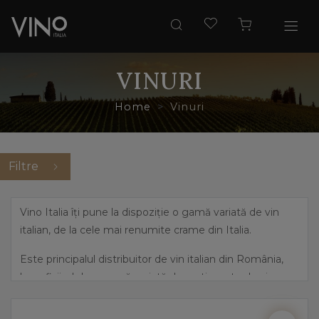
VINURI
Home
Vinuri
Filtre
Vino Italia îți pune la dispoziție o gamă variată de vin
italian, de la cele mai renumite crame din Italia.
Este principalul distribuitor de vin italian din România,
beneficiind de o gamă variată de sortimente de vin,
pornind de la cele mai îndrăznețe arome, precum
prosecco și până la vinuri dulci, elegante.