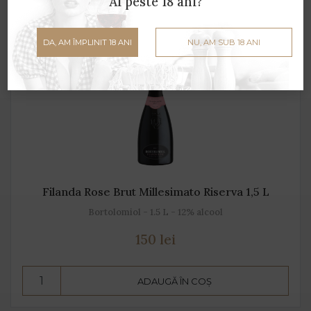
Ai peste 18 ani?
DA, AM ÎMPLINIT 18 ANI
NU, AM SUB 18 ANI
Filanda Rose Brut Millesimato Riserva 1,5 L
Bortolomiol - 1.5 L - 12% alcool
150 lei
ADAUGĂ ÎN COȘ