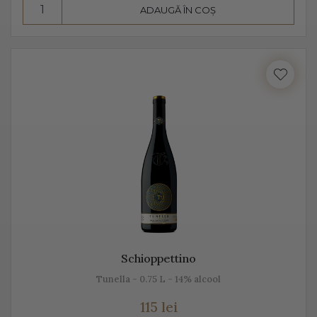
ADAUGĂ ÎN COȘ
Consumă Prosecco, un vin cunoscut pentru
prospețime, aromă și gust
Prosecco este un vin cunoscut pentru prospețime, este
un vin care nu fermentează după îmbuteliere și care se
consumă de regulă, în primii 3 ani. Are un conținut
scăzut de alcool, astfel că este preferat atât de bărbați,
cât și de femei.
Se bea în pahare cu pereți înalți, subțiri, rece,
temperatura ideală de servire fiind 2-3 grade C. Am
putea spune despre Prosecco că este un vin băut de
plăcere, dar și ca aperitiv, înainte de servirea mesei.
Schioppettino
Este un vin proaspăt, ce se prezintă ca un buchet
Tunella - 0.75 L - 14% alcool
fructat, de măr, pere, caise, căpșune, având arome
115 lei
ușoare, parfumate. De obicei, Prosecco este un vin sec,