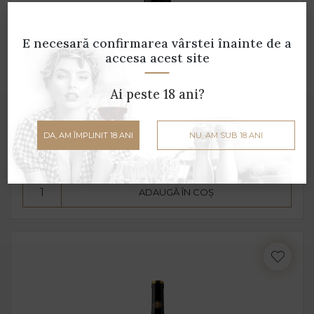
E necesară confirmarea vârstei
înainte de a
accesa acest site
Ai peste 18 ani?
Arcione
Tunella - 0.75 L - 14% alcool
DA, AM ÎMPLINIT 18 ANI
NU, AM SUB 18 ANI
149 lei
ADAUGĂ ÎN COȘ