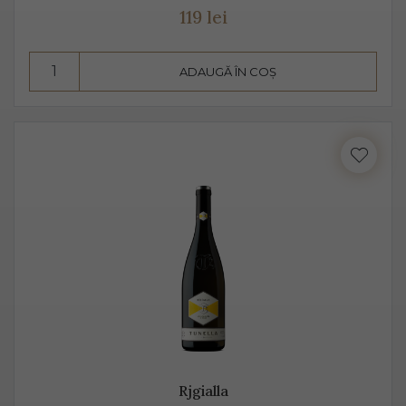
119 lei
ADAUGĂ ÎN COȘ
Rjgialla