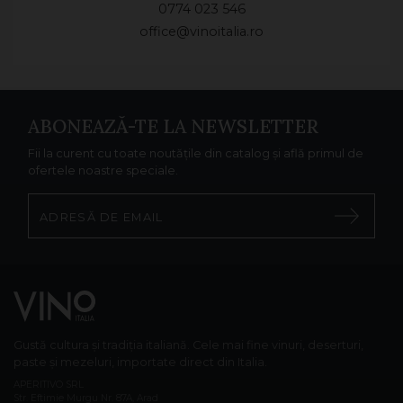
0774 023 546
office@vinoitalia.ro
ABONEAZĂ-TE LA NEWSLETTER
Fii la curent cu toate noutățile din catalog și află primul de
ofertele noastre speciale.
Gustă cultura și tradiția italiană. Cele mai fine vinuri, deserturi,
paste și mezeluri, importate direct din Italia.
APERITIVO SRL
Str. Eftimie Murgu Nr. 87A, Arad