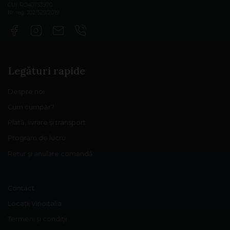
CUI: RO40753970
Nr reg: J02/529/2019
Legături rapide
Despre noi
Cum cumpăr?
Plată, livrare și transport
Program de lucru
Retur și anulare comandă
Contact
Locații Vinoitalia
Termeni și condiții