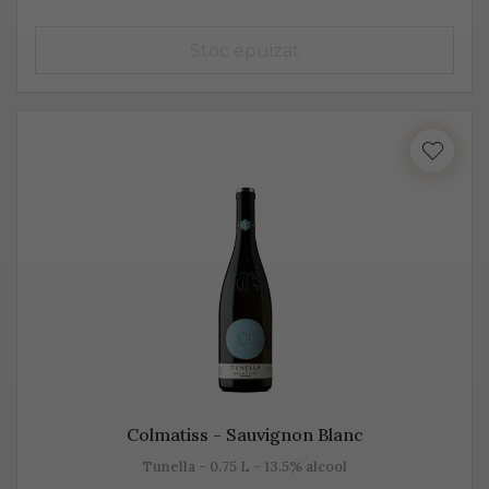
însă datorită aromelor fructate ale strugurilor, acesta
pare dulce. Alege Extra Dry Prosecco pentru echilibrul
pe care îl poate oferi între dulceața fructelor și
aciditatea băuturii.
Colmatiss - Sauvignon Blanc
Tunella - 0.75 L - 13.5% alcool