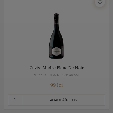
Italia beneficiază de o suprafață de peste 702.000 de
hectare de viță de vie, fiind unul dintre cei mai mari
producători de vin italian din lume. Acest vin italian
ajunge în întreaga lume și îi bucură pe cei ce îi cunosc
istoria, tradiția, modul de preparare, dar și pe cel de
păstrare.
Diversitatea etichetelor de vin de pe Vino Italia este
numeroasă și asta pentru că ne dorim să aducem Italia
la tine acasă!
Cuvée Madre Blanc De Noir
Tunella - 0.75 L - 12% alcool
PROSECCO
99 lei
Prosecco este un vin spumant rafinat, cunoscut în Italia
dar și în întreaga lume. Vino Italia aduce Prosecco la
ADAUGĂ ÎN COȘ
tine acasă, chiar din regiunea unde este fabricat și asta
pentru că ne dorim să vă facem cunoștință cu tradiția,