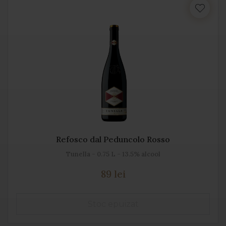
Refosco dal Peduncolo Rosso
Tunella - 0.75 L - 13.5% alcool
89 lei