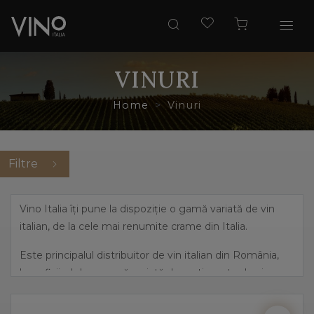
VINURI
Home
Vinuri
Filtre
Vino Italia îți pune la dispoziție o gamă variată de vin
italian, de la cele mai renumite crame din Italia.
Este principalul distribuitor de vin italian din România,
beneficiind de o gamă variată de sortimente de vin,
pornind de la cele mai îndrăznețe arome, precum
prosecco și până la vinuri dulci, elegante.