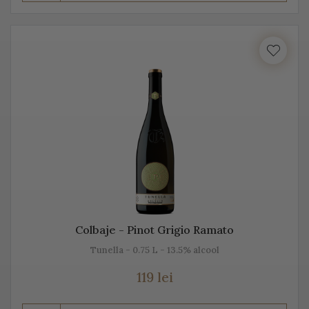
Prosecco este realizat din diferite sortimente de
struguri, însă Glera este de departe cel mai cunoscut.
Unii producători, mai amestecă pe lângă Glera și alte
soiuri de struguri, precum: Verdiso, Bianchetta
Trevigiana, Perera, Glera lunga, Chardonnay, Pinot
Bianco, Pinot Grigio sau Pinot Nero.
Numele de Prosecco provine de la locul de origine -
satul Prosecco, situat foarte aproape de Trieste. Peste
50% din producția de Prosecco provine din acele locuri,
mai exact din regiunile Conegliano și Valdobbiadene,
Colbaje - Pinot Grigio Ramato
acolo unde sunt peste 150 de producători. Toți aceștia s-
Tunella - 0.75 L - 13.5% alcool
au asociat într-un Consorțiu pentru a proteja acest vin
spumant italian, cunoscut sub această denumire.
119 lei