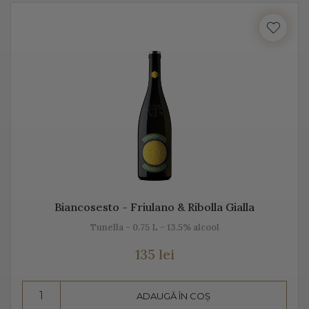
cu locul, cu gustul, dar mai ales cu unicitatea acestei
băuturi.
Vă prezentăm mai jos, gama noastră de Prosecco, acest
vin spumant italian, alb sau rose.
Despre Prosecco
Prosecco e cel mai cunoscut vin spumant din Italia. E
adesea comparat cu Champagne, însă ele diferă
datorită modului de fabricație, dar și prin soiurile de
Biancosesto - Friulano & Ribolla Gialla
struguri folosite.
Tunella - 0.75 L - 13.5% alcool
Prosecco înseamnă mai mult decât „bule”, mai mult
135 lei
decât vin spumant, înseamnă aromă și gust deosebit,
dar și un proces de vinificație de tradiție.
ADAUGĂ ÎN COȘ