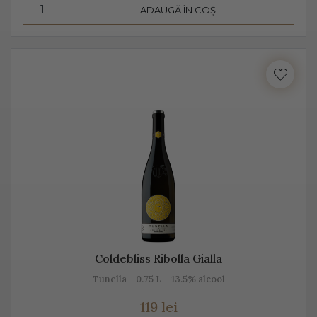
ADAUGĂ ÎN COȘ
Consumă Prosecco, un vin cunoscut pentru
prospețime, aromă și gust
Prosecco este un vin cunoscut pentru prospețime, este
un vin care nu fermentează după îmbuteliere și care se
consumă de regulă, în primii 3 ani. Are un conținut
scăzut de alcool, astfel că este preferat atât de bărbați,
cât și de femei.
Se bea în pahare cu pereți înalți, subțiri, rece,
temperatura ideală de servire fiind 2-3 grade C. Am
putea spune despre Prosecco că este un vin băut de
plăcere, dar și ca aperitiv, înainte de servirea mesei.
Coldebliss Ribolla Gialla
Este un vin proaspăt, ce se prezintă ca un buchet
Tunella - 0.75 L - 13.5% alcool
fructat, de măr, pere, caise, căpșune, având arome
119 lei
ușoare, parfumate. De obicei, Prosecco este un vin sec,