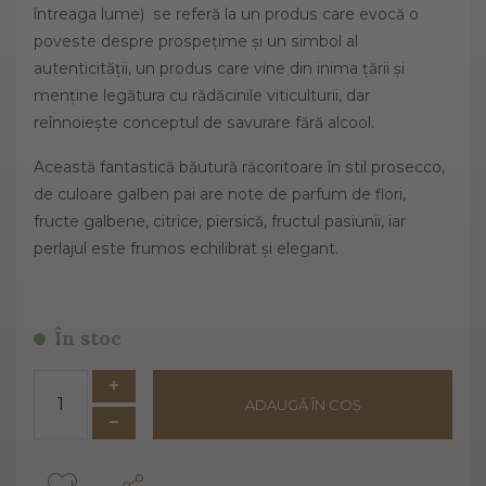
întreaga lume) se referă la un produs care evocă o
poveste despre prospețime și un simbol al
autenticității, un produs care vine din inima țării și
menține legătura cu rădăcinile viticulturii, dar
reînnoiește conceptul de savurare fără alcool.
Această fantastică băutură răcoritoare în stil prosecco,
de culoare galben pai are note de parfum de flori,
fructe galbene, citrice, piersică, fructul pasiunii, iar
perlajul este frumos echilibrat și elegant.
În stoc
ADAUGĂ ÎN COȘ