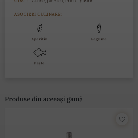
GUST:
Citrice, piersică, fructul pasiunii
ASOCIERI CULINARE:
Aperitiv
Legume
Pește
Produse din aceeași gamă