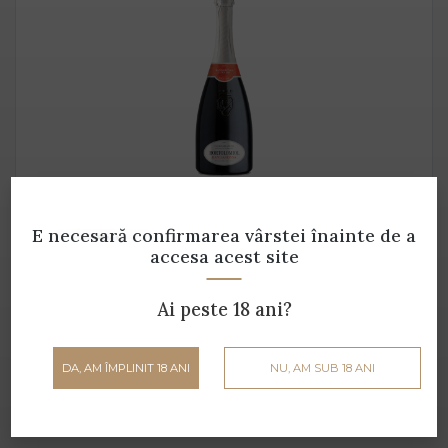
Bandarossa 3 L
Bortolomiol - 3 L - 11.5% alcool
E necesară confirmarea vârstei
înainte de a
accesa acest site
350 lei
Ai peste 18 ani?
ADAUGĂ ÎN COȘ
DA, AM ÎMPLINIT 18 ANI
NU, AM SUB 18 ANI