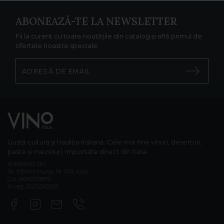
ABONEAZĂ-TE LA NEWSLETTER
Fii la curent cu toate noutățile din catalog și află primul de
ofertele noastre speciale.
Gustă cultura și tradiția italiană. Cele mai fine vinuri, deserturi,
paste și mezeluri, importate direct din Italia.
APERITIVO SRL
Str. Eftimie Murgu Nr. 87A, Arad
CUI: RO40753970
Nr reg: J02/529/2019