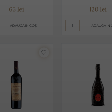
3 ani. Are un conținut scăzut de alcool, astfel că este preferat atâ
65 lei
120 lei
 pahare cu pereți înalți, subțiri, rece, temperatura ideală de ser
n băut de plăcere, dar și ca aperitiv, înainte de servirea mesei.
ADAUGĂ ÎN COȘ
ADAUGĂ ÎN
in proaspăt, ce se prezintă ca un buchet fructat, de măr, pere, c
este un vin sec, însă datorită aromelor fructate ale strugurilor,
 pe care îl poate oferi între dulceața fructelor și aciditatea băuturi