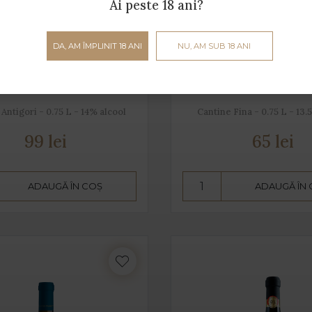
Ai peste 18 ani?
DA, AM ÎMPLINIT 18 ANI
NU, AM SUB 18 ANI
ale Isola dei Nuraghi
Kikè
Antigori - 0.75 L - 14% alcool
Cantine Fina - 0.75 L - 13.
99 lei
65 lei
ADAUGĂ ÎN COȘ
ADAUGĂ ÎN