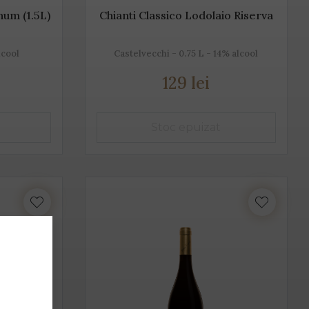
num (1.5L)
Chianti Classico Lodolaio Riserva
lcool
Castelvecchi - 0.75 L - 14% alcool
129 lei