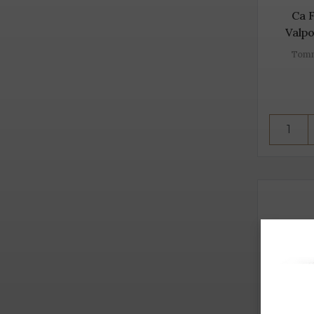
Ca 
Valpo
Tomma