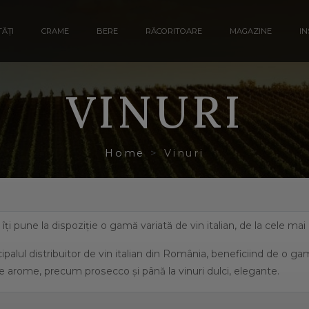
ĂȚI
CRAME
BERE
RĂCORITOARE
MAGAZINE
IN
VINURI
Home
Vinuri
a îți pune la dispoziție o gamă variată de vin italian, de la cele ma
ipalul distribuitor de vin italian din România, beneficiind de o g
e arome, precum prosecco și până la vinuri dulci, elegante.
eficiază de o suprafață de peste 702.000 de hectare de viță de vie