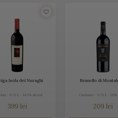
Acest vin italian ajunge în întreaga lume și îi bucură pe cei ce îi c
tea etichetelor de vin de pe Vino Italia este numeroasă și asta pe
CO
ste un vin spumant rafinat, cunoscut în Italia dar și în întreaga 
unde este fabricat și asta pentru că ne dorim să vă facem cunoștin
 acestei băuturi.
tăm mai jos, gama noastră de Prosecco, acest vin spumant italia
riga Isola dei Nuraghi
Brunello di Monta
olas - 0.75 L - 14.5% alcool
Casisano - 0.75 L - 14% 
rosecco
399 lei
209 lei
e cel mai cunoscut vin spumant din Italia. E adesea comparat c
, dar și prin soiurile de struguri folosite.