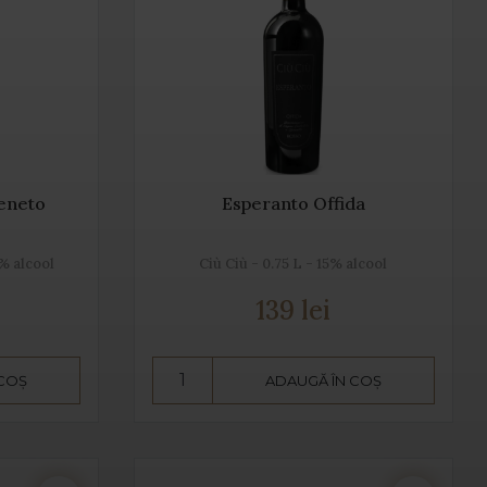
eneto
Esperanto Offida
5% alcool
Ciù Ciù - 0.75 L - 15% alcool
139 lei
 COȘ
ADAUGĂ ÎN COȘ