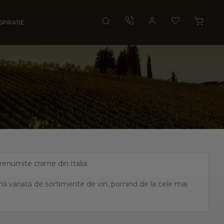
SPIRAȚIE
i renumite crame din Italia.
amă variată de sortimente de vin, pornind de la cele mai
, fiind unul dintre cei mai mari producători de vin italian