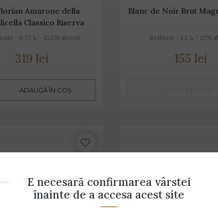
Florian Amarone della
Blanc de Noir Brut Mag
licella Classico Riserva
si - 0.75 L - 15.5% alcool
Bellussi - 1.5 L - 12% a
319 lei
155 lei
ADAUGĂ ÎN COȘ
E necesară confirmarea vârstei
înainte de a accesa acest site