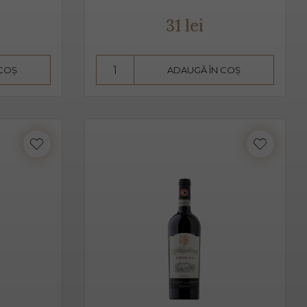
t de bărbați, cât și de femei.
31 lei
vire fiind 2-3 grade C. Am putea spune despre Prosecco că
 COȘ
ADAUGĂ ÎN COȘ
aise, căpșune, având arome ușoare, parfumate. De obicei,
 acesta pare dulce. Alege Extra Dry Prosecco pentru
i.