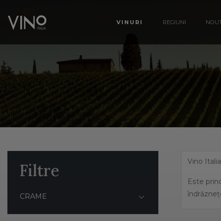
VINURI
REGIUNI
NOUT
Vino Itali
Filtre
Este princ
îndrăzneț
CRAME
Italia ben