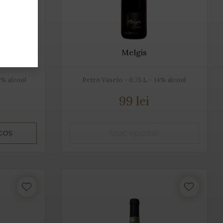
Melgis
5% alcool
Petro Vaselo - 0.75 L - 14% alcool
99 lei
 COȘ