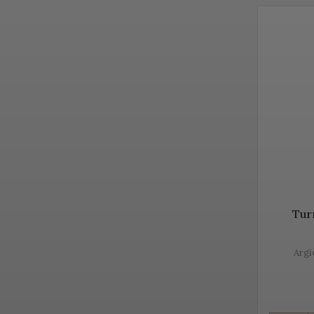
din lume. 
păstrare.
Diversita
PROSEC
Prosecco e
regiunea 
unicitatea
Vă prezen
Tur
Argi
Despre P
Prosecco 
fabricație