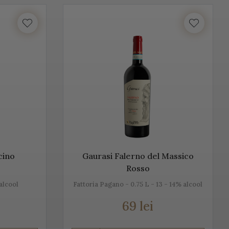
unosc istoria, tradiția, modul de preparare, dar și pe cel de
ntru că ne dorim să aducem Italia la tine acasă!
lume. Vino Italia aduce Prosecco la tine acasă, chiar din
ță cu tradiția, cu locul, cu gustul, dar mai ales cu
n, alb sau rose.
lcino
Gaurasi Falerno del Massico
Rosso
alcool
Fattoria Pagano - 0.75 L - 13 - 14% alcool
69 lei
u Champagne, însă ele diferă datorită modului de