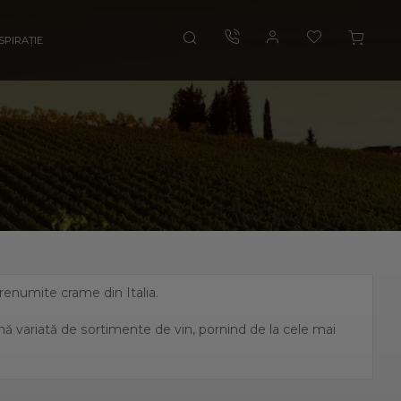
SPIRAȚIE
i renumite crame din Italia.
amă variată de sortimente de vin, pornind de la cele mai
, fiind unul dintre cei mai mari producători de vin italian