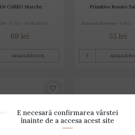
AN CARRO Marche
Primitivo Rosato Sa
Ciù - 0.75 L - 14.5% alcool
Masseria Pietrosa - 0.75 L -
69 lei
55 lei
ADAUGĂ ÎN COȘ
ADAUGĂ ÎN
E necesară confirmarea vârstei
înainte de a accesa acest site