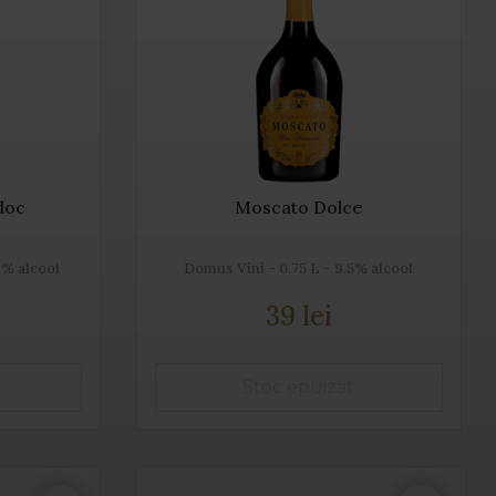
doc
Moscato Dolce
3% alcool
Domus Vini - 0.75 L - 9.5% alcool
39 lei