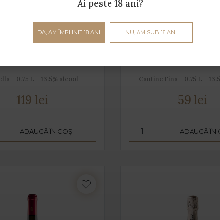
Ai peste 18 ani?
DA, AM ÎMPLINIT 18 ANI
NU, AM SUB 18 ANI
tiss - Sauvignon Blanc
Taif Zibibbo
lla - 0.75 L - 13.5% alcool
Cantine Fina - 0.75 L - 13.
119 lei
59 lei
ADAUGĂ ÎN COȘ
ADAUGĂ ÎN