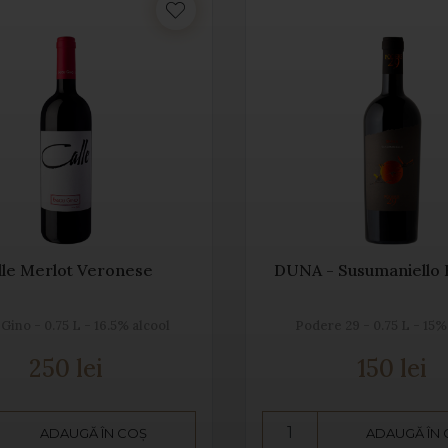
lle Merlot Veronese
DUNA - Susumaniello
 Gino - 0.75 L - 16.5% alcool
Podere 29 - 0.75 L - 15%
250 lei
150 lei
ADAUGĂ ÎN COȘ
ADAUGĂ ÎN