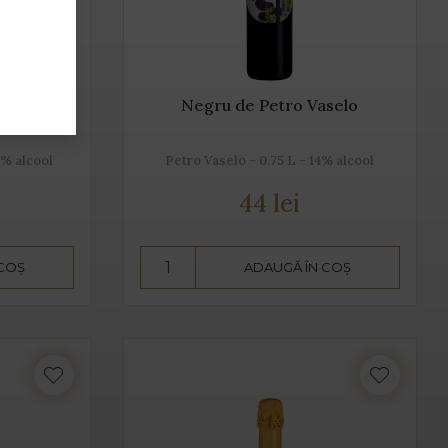
Negru de Petro Vaselo
5% alcool
Petro Vaselo - 0.75 L - 14% alcool
44 lei
 COȘ
ADAUGĂ ÎN COȘ