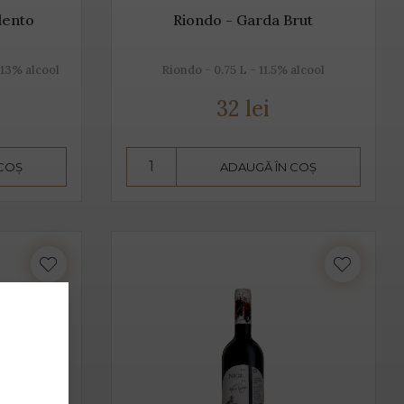
lento
Riondo - Garda Brut
 13% alcool
Riondo - 0.75 L - 11.5% alcool
32 lei
 COȘ
ADAUGĂ ÎN COȘ