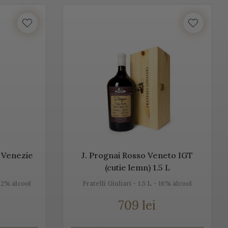
unosc istoria, tradiția, modul de preparare, dar și pe cel de
ntru că ne dorim să aducem Italia la tine acasă!
lume. Vino Italia aduce Prosecco la tine acasă, chiar din
ță cu tradiția, cu locul, cu gustul, dar mai ales cu
n, alb sau rose.
e Venezie
J. Prognai Rosso Veneto IGT
(cutie lemn) 1.5 L
12% alcool
Fratelli Giuliari - 1.5 L - 16% alcool
709 lei
u Champagne, însă ele diferă datorită modului de