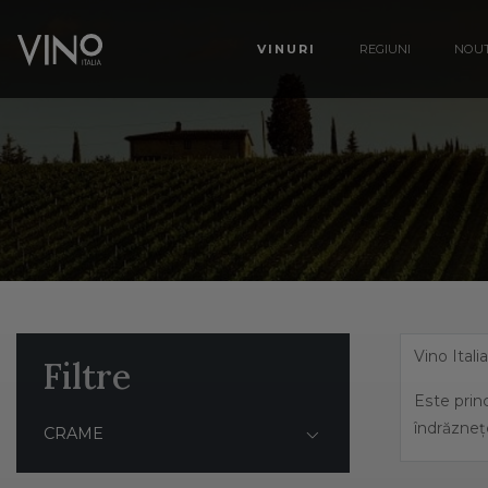
VINURI
REGIUNI
NOUT
Vino Itali
Filtre
Este princ
îndrăzneț
CRAME
Italia ben