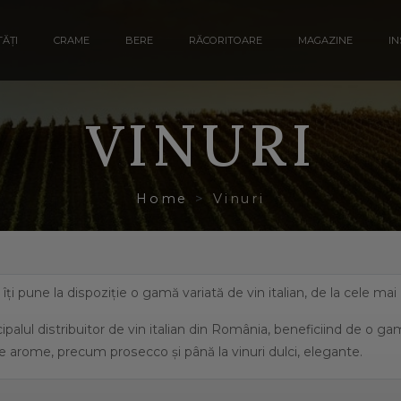
ĂȚI
CRAME
BERE
RĂCORITOARE
MAGAZINE
IN
VINURI
Home
Vinuri
a îți pune la dispoziție o gamă variată de vin italian, de la cele ma
ipalul distribuitor de vin italian din România, beneficiind de o g
e arome, precum prosecco și până la vinuri dulci, elegante.
eficiază de o suprafață de peste 702.000 de hectare de viță de vie