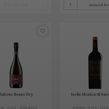
ADAUGĂ ÎN
înseamnă mai mult decât „bule”, mai mult decât vin spumant, în
 de tradiție.
este realizat din diferite sortimente de struguri, însă Glera este
pe lângă Glera și alte soiuri de struguri, precum: Verdiso, Bianc
inot Grigio sau Pinot Nero.
 Prosecco provine de la locul de origine - satul Prosecco, situat
provine din acele locuri, mai exact din regiunile Conegliano și 
tia s-au asociat într-un Consorțiu pentru a proteja acest vin spu
Raboso Rosso Dry
Iselis Monica di Sa
rosecco, un vin cunoscut pentru prospețime, aromă și gust
ga - 0.75 L - 11.5% alcool
Argiolas - 0.75 L - 14.5%
este un vin cunoscut pentru prospețime, este un vin care nu fe