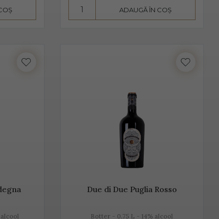
 COȘ
ADAUGĂ ÎN COȘ
seamnă aromă și gust deosebit, dar și un proces de
 de departe cel mai cunoscut. Unii producători, mai
hetta Trevigiana, Perera, Glera lunga, Chardonnay, Pinot
 foarte aproape de Trieste. Peste 50% din producția de
Valdobbiadene, acolo unde sunt peste 150 de producători.
mant italian, cunoscut sub această denumire.
rdegna
Due di Due Puglia Rosso
 alcool
Botter - 0.75 L - 14% alcool
rmentează după îmbuteliere și care se consumă de regulă,