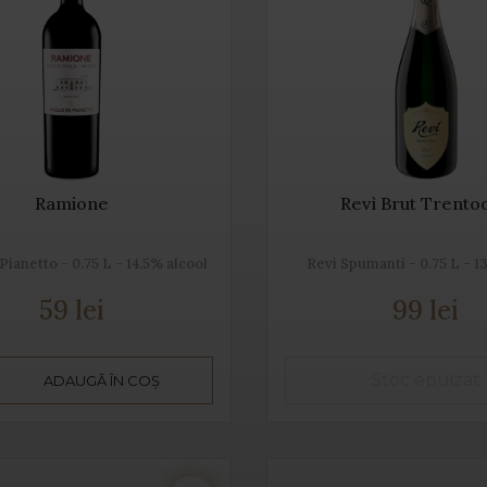
Ramione
Revì Brut Trento
 Pianetto - 0.75 L - 14.5% alcool
Revi Spumanti - 0.75 L - 1
59 lei
99 lei
ADAUGĂ ÎN COȘ