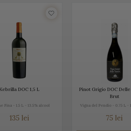
Acest vin italian ajunge în întreaga lume și îi bucură pe cei ce îi c
tea etichetelor de vin de pe Vino Italia este numeroasă și asta pe
CO
ste un vin spumant rafinat, cunoscut în Italia dar și în întreaga 
unde este fabricat și asta pentru că ne dorim să vă facem cunoștin
 acestei băuturi.
tăm mai jos, gama noastră de Prosecco, acest vin spumant italia
Kebrilla DOC 1,5 L
Pinot Grigio DOC Dell
Brut
e Fina - 1.5 L - 13.5% alcool
Vigna del Pendio - 0.75 L - 
rosecco
135 lei
75 lei
e cel mai cunoscut vin spumant din Italia. E adesea comparat c
, dar și prin soiurile de struguri folosite.