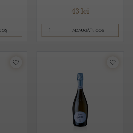
t de bărbați, cât și de femei.
43 lei
vire fiind 2-3 grade C. Am putea spune despre Prosecco că
 COȘ
ADAUGĂ ÎN COȘ
aise, căpșune, având arome ușoare, parfumate. De obicei,
 acesta pare dulce. Alege Extra Dry Prosecco pentru
i.