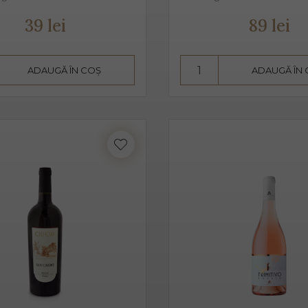
3 ani. Are un conținut scăzut de alcool, astfel că este preferat atâ
39 lei
89 lei
 pahare cu pereți înalți, subțiri, rece, temperatura ideală de ser
n băut de plăcere, dar și ca aperitiv, înainte de servirea mesei.
ADAUGĂ ÎN COȘ
ADAUGĂ ÎN
in proaspăt, ce se prezintă ca un buchet fructat, de măr, pere, c
este un vin sec, însă datorită aromelor fructate ale strugurilor,
 pe care îl poate oferi între dulceața fructelor și aciditatea băuturi