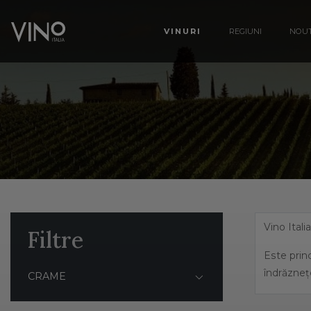
VINURI
REGIUNI
NOUT
Vino Itali
Filtre
Este princ
îndrăzneț
CRAME
Italia ben