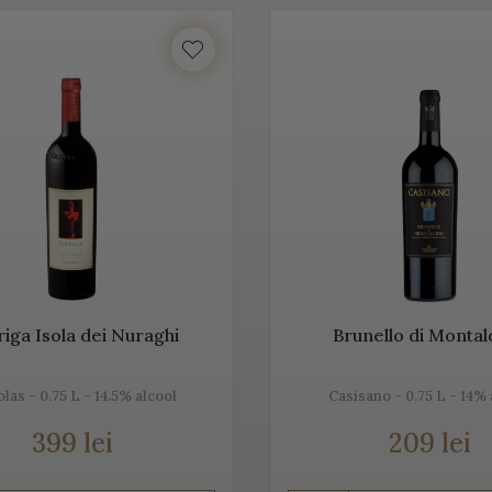
Acest vin italian ajunge în întreaga lume și îi bucură pe cei ce îi c
tea etichetelor de vin de pe Vino Italia este numeroasă și asta pe
CO
ste un vin spumant rafinat, cunoscut în Italia dar și în întreaga 
unde este fabricat și asta pentru că ne dorim să vă facem cunoștin
 acestei băuturi.
tăm mai jos, gama noastră de Prosecco, acest vin spumant italia
riga Isola dei Nuraghi
Brunello di Monta
olas - 0.75 L - 14.5% alcool
Casisano - 0.75 L - 14% 
rosecco
399 lei
209 lei
e cel mai cunoscut vin spumant din Italia. E adesea comparat c
, dar și prin soiurile de struguri folosite.