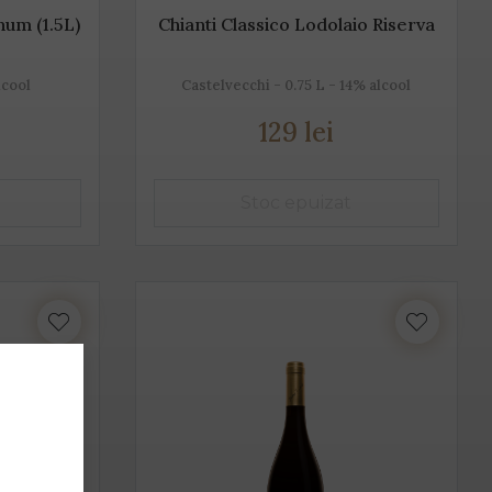
num (1.5L)
Chianti Classico Lodolaio Riserva
lcool
Castelvecchi - 0.75 L - 14% alcool
129 lei