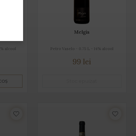
Melgis
5% alcool
Petro Vaselo - 0.75 L - 14% alcool
99 lei
 COȘ