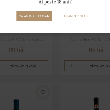
Ai peste 18 ani?
DA, AM ÎMPLINIT 18 ANI
NU, AM SUB 18 ANI
ale Isola dei Nuraghi
Kikè
Antigori - 0.75 L - 14% alcool
Cantine Fina - 0.75 L - 13.
99 lei
65 lei
ADAUGĂ ÎN COȘ
ADAUGĂ ÎN