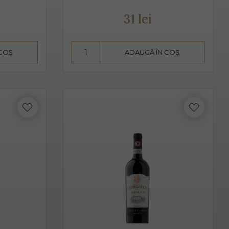
t de bărbați, cât și de femei.
31 lei
vire fiind 2-3 grade C. Am putea spune despre Prosecco că
 COȘ
ADAUGĂ ÎN COȘ
aise, căpșune, având arome ușoare, parfumate. De obicei,
 acesta pare dulce. Alege Extra Dry Prosecco pentru
i.