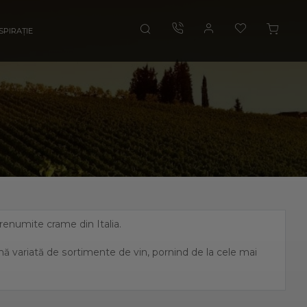
SPIRAȚIE
i renumite crame din Italia.
amă variată de sortimente de vin, pornind de la cele mai
, fiind unul dintre cei mai mari producători de vin italian