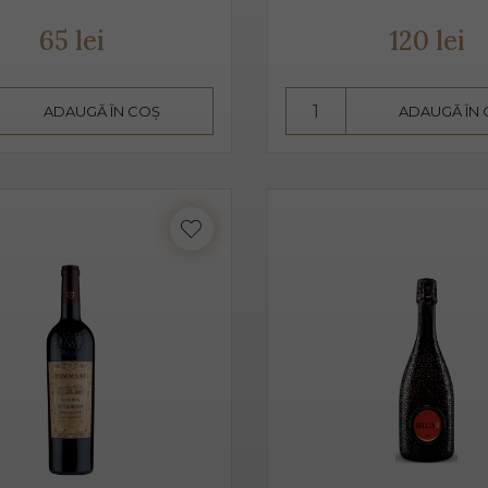
3 ani. Are un conținut scăzut de alcool, astfel că este preferat atâ
65 lei
120 lei
 pahare cu pereți înalți, subțiri, rece, temperatura ideală de ser
n băut de plăcere, dar și ca aperitiv, înainte de servirea mesei.
ADAUGĂ ÎN COȘ
ADAUGĂ ÎN
in proaspăt, ce se prezintă ca un buchet fructat, de măr, pere, c
este un vin sec, însă datorită aromelor fructate ale strugurilor,
 pe care îl poate oferi între dulceața fructelor și aciditatea băuturi