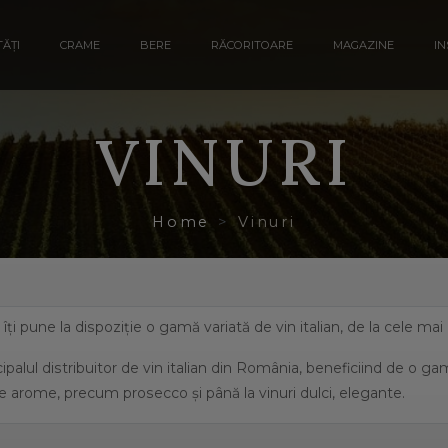
ĂȚI
CRAME
BERE
RĂCORITOARE
MAGAZINE
IN
VINURI
Home
Vinuri
a îți pune la dispoziție o gamă variată de vin italian, de la cele ma
ipalul distribuitor de vin italian din România, beneficiind de o g
e arome, precum prosecco și până la vinuri dulci, elegante.
eficiază de o suprafață de peste 702.000 de hectare de viță de vie