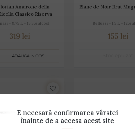
Florian Amarone della
Blanc de Noir Brut Mag
licella Classico Riserva
si - 0.75 L - 15.5% alcool
Bellussi - 1.5 L - 12% a
319 lei
155 lei
ADAUGĂ ÎN COȘ
E necesară confirmarea vârstei
înainte de a accesa acest site