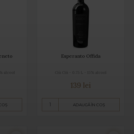
eneto
Esperanto Offida
5% alcool
Ciù Ciù - 0.75 L - 15% alcool
139 lei
 COȘ
ADAUGĂ ÎN COȘ