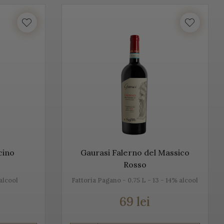
unosc istoria, tradiția, modul de preparare, dar și pe cel de
ntru că ne dorim să aducem Italia la tine acasă!
lume. Vino Italia aduce Prosecco la tine acasă, chiar din
ță cu tradiția, cu locul, cu gustul, dar mai ales cu
n, alb sau rose.
lcino
Gaurasi Falerno del Massico
Rosso
alcool
Fattoria Pagano - 0.75 L - 13 - 14% alcool
69 lei
u Champagne, însă ele diferă datorită modului de