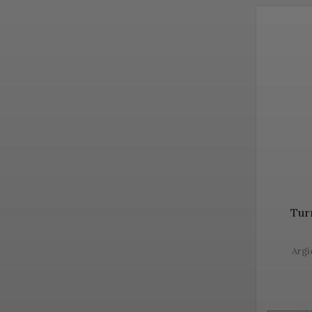
din lume. 
păstrare.
Diversita
PROSEC
Prosecco e
regiunea 
unicitatea
Vă prezen
Tur
Argi
Despre P
Prosecco 
fabricație