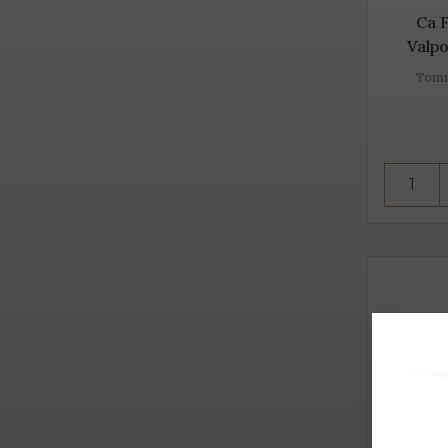
Ca 
Valpo
Tomma