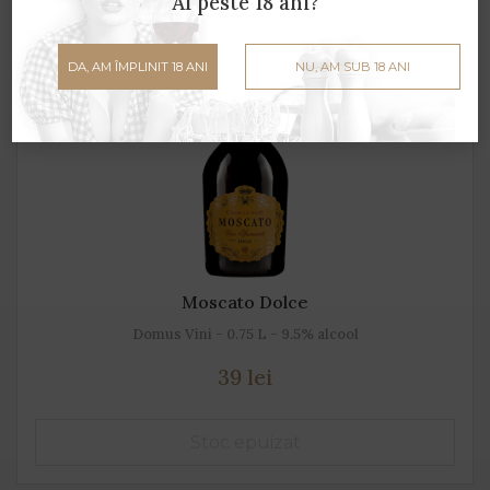
Ai peste 18 ani?
DA, AM ÎMPLINIT 18 ANI
NU, AM SUB 18 ANI
Moscato Dolce
Domus Vini - 0.75 L - 9.5% alcool
39 lei