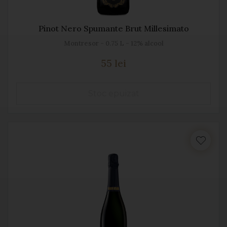
Pinot Nero Spumante Brut Millesimato
Montresor - 0.75 L - 12% alcool
55 lei