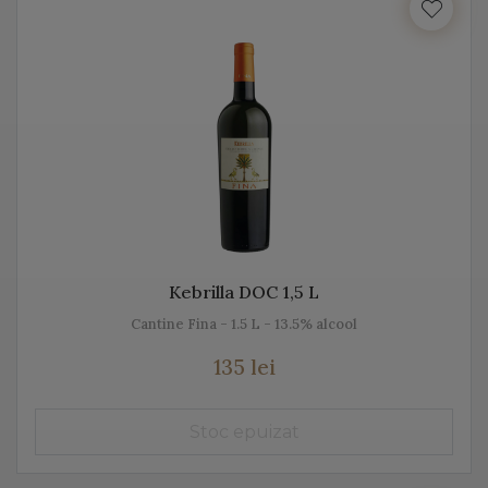
Italia beneficiază de o suprafață de peste 702.000 de
hectare de viță de vie, fiind unul dintre cei mai mari
producători de vin italian din lume. Acest vin italian
ajunge în întreaga lume și îi bucură pe cei ce îi cunosc
istoria, tradiția, modul de preparare, dar și pe cel de
păstrare.
Diversitatea etichetelor de vin de pe Vino Italia este
numeroasă și asta pentru că ne dorim să aducem Italia
la tine acasă!
Kebrilla DOC 1,5 L
Cantine Fina - 1.5 L - 13.5% alcool
PROSECCO
135 lei
Prosecco este un vin spumant rafinat, cunoscut în Italia
dar și în întreaga lume. Vino Italia aduce Prosecco la
tine acasă, chiar din regiunea unde este fabricat și asta
pentru că ne dorim să vă facem cunoștință cu tradiția,