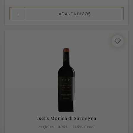
însă datorită aromelor fructate ale strugurilor, acesta
pare dulce. Alege Extra Dry Prosecco pentru echilibrul
ADAUGĂ ÎN COȘ
pe care îl poate oferi între dulceața fructelor și
aciditatea băuturii.
Iselis Monica di Sardegna
Argiolas - 0.75 L - 14.5% alcool