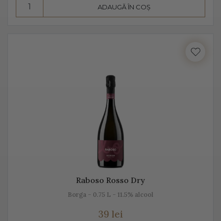
ADAUGĂ ÎN COȘ
Consumă Prosecco, un vin cunoscut pentru
prospețime, aromă și gust
Prosecco este un vin cunoscut pentru prospețime, este
un vin care nu fermentează după îmbuteliere și care se
consumă de regulă, în primii 3 ani. Are un conținut
scăzut de alcool, astfel că este preferat atât de bărbați,
cât și de femei.
Se bea în pahare cu pereți înalți, subțiri, rece,
temperatura ideală de servire fiind 2-3 grade C. Am
putea spune despre Prosecco că este un vin băut de
plăcere, dar și ca aperitiv, înainte de servirea mesei.
Raboso Rosso Dry
Este un vin proaspăt, ce se prezintă ca un buchet
Borga - 0.75 L - 11.5% alcool
fructat, de măr, pere, caise, căpșune, având arome
39 lei
ușoare, parfumate. De obicei, Prosecco este un vin sec,