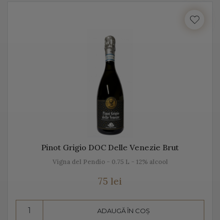
cu locul, cu gustul, dar mai ales cu unicitatea acestei
băuturi.
Vă prezentăm mai jos, gama noastră de Prosecco, acest
vin spumant italian, alb sau rose.
Despre Prosecco
Prosecco e cel mai cunoscut vin spumant din Italia. E
adesea comparat cu Champagne, însă ele diferă
datorită modului de fabricație, dar și prin soiurile de
Pinot Grigio DOC Delle Venezie Brut
struguri folosite.
Vigna del Pendio - 0.75 L - 12% alcool
Prosecco înseamnă mai mult decât „bule”, mai mult
75 lei
decât vin spumant, înseamnă aromă și gust deosebit,
dar și un proces de vinificație de tradiție.
ADAUGĂ ÎN COȘ