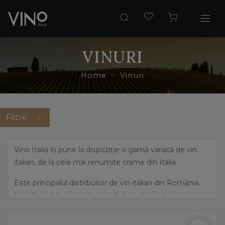
VINURI
Home
Vinuri
Filtre
Vino Italia îți pune la dispoziție o gamă variată de vin
italian, de la cele mai renumite crame din Italia.
Este principalul distribuitor de vin italian din România,
beneficiind de o gamă variată de sortimente de vin,
pornind de la cele mai îndrăznețe arome, precum
prosecco și până la vinuri dulci, elegante.