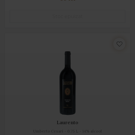
Laurento
Umberto Cesari - 0.75 L - 14% alcool