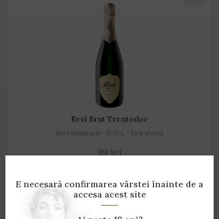
Revì Brut Trentodoc
Revi Spumanti - 0.75 L - 13% alcool
99 lei
E necesară confirmarea vârstei
înainte de a
accesa acest site