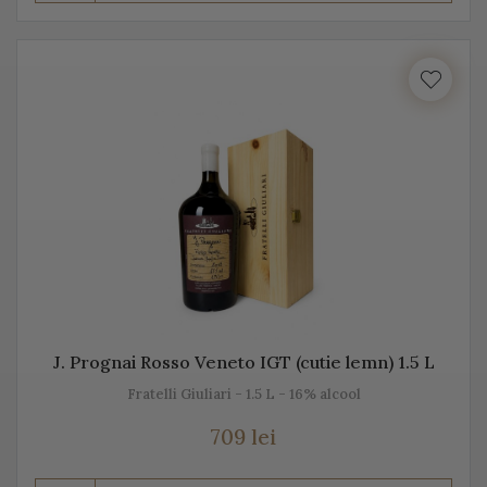
Prosecco este realizat din diferite sortimente de
struguri, însă Glera este de departe cel mai cunoscut.
Unii producători, mai amestecă pe lângă Glera și alte
soiuri de struguri, precum: Verdiso, Bianchetta
Trevigiana, Perera, Glera lunga, Chardonnay, Pinot
Bianco, Pinot Grigio sau Pinot Nero.
Numele de Prosecco provine de la locul de origine -
satul Prosecco, situat foarte aproape de Trieste. Peste
50% din producția de Prosecco provine din acele locuri,
mai exact din regiunile Conegliano și Valdobbiadene,
J. Prognai Rosso Veneto IGT (cutie lemn) 1.5 L
acolo unde sunt peste 150 de producători. Toți aceștia s-
Fratelli Giuliari - 1.5 L - 16% alcool
au asociat într-un Consorțiu pentru a proteja acest vin
spumant italian, cunoscut sub această denumire.
709 lei