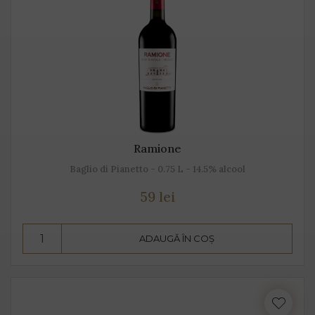
Ramione
Baglio di Pianetto - 0.75 L - 14.5% alcool
59 lei
ADAUGĂ ÎN COȘ