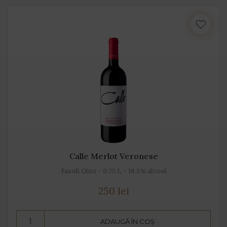
Calle Merlot Veronese
Fasoli Gino - 0.75 L - 16.5% alcool
250 lei
ADAUGĂ ÎN COȘ