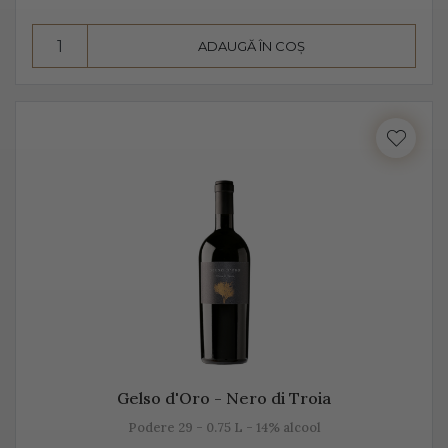
însă datorită aromelor fructate ale strugurilor, acesta
pare dulce. Alege Extra Dry Prosecco pentru echilibrul
ADAUGĂ ÎN COȘ
pe care îl poate oferi între dulceața fructelor și
aciditatea băuturii.
Gelso d'Oro - Nero di Troia
Podere 29 - 0.75 L - 14% alcool