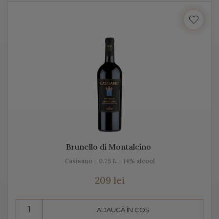
cu locul, cu gustul, dar mai ales cu unicitatea acestei
băuturi.
Vă prezentăm mai jos, gama noastră de Prosecco, acest
vin spumant italian, alb sau rose.
Despre Prosecco
Prosecco e cel mai cunoscut vin spumant din Italia. E
adesea comparat cu Champagne, însă ele diferă
datorită modului de fabricație, dar și prin soiurile de
Brunello di Montalcino
struguri folosite.
Casisano - 0.75 L - 14% alcool
Prosecco înseamnă mai mult decât „bule”, mai mult
209 lei
decât vin spumant, înseamnă aromă și gust deosebit,
dar și un proces de vinificație de tradiție.
ADAUGĂ ÎN COȘ