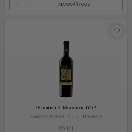
ADAUGĂ ÎN COȘ
Consumă Prosecco, un vin cunoscut pentru
prospețime, aromă și gust
Prosecco este un vin cunoscut pentru prospețime, este
un vin care nu fermentează după îmbuteliere și care se
consumă de regulă, în primii 3 ani. Are un conținut
scăzut de alcool, astfel că este preferat atât de bărbați,
cât și de femei.
Se bea în pahare cu pereți înalți, subțiri, rece,
temperatura ideală de servire fiind 2-3 grade C. Am
putea spune despre Prosecco că este un vin băut de
plăcere, dar și ca aperitiv, înainte de servirea mesei.
Primitivo di Manduria DOP
Este un vin proaspăt, ce se prezintă ca un buchet
Masseria Pietrosa - 0.75 L - 14% alcool
fructat, de măr, pere, caise, căpșune, având arome
65 lei
ușoare, parfumate. De obicei, Prosecco este un vin sec,