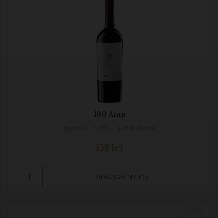
160 Anni
Ippolito - 0.75 L - 14.5% alcool
158 lei
ADAUGĂ ÎN COȘ