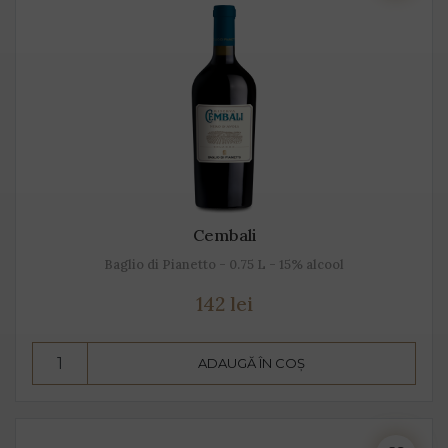
Cembali
Baglio di Pianetto - 0.75 L - 15% alcool
142 lei
ADAUGĂ ÎN COȘ