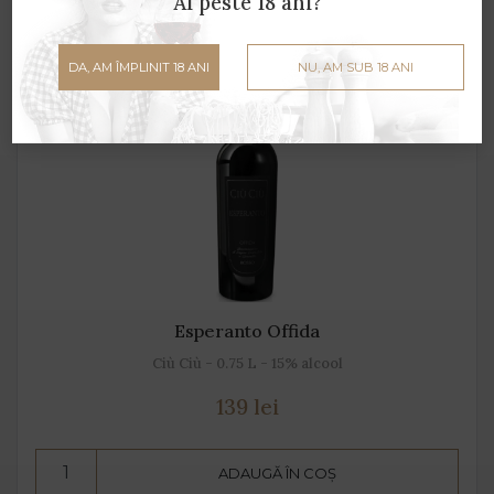
Ai peste 18 ani?
DA, AM ÎMPLINIT 18 ANI
NU, AM SUB 18 ANI
Esperanto Offida
Ciù Ciù - 0.75 L - 15% alcool
139 lei
ADAUGĂ ÎN COȘ