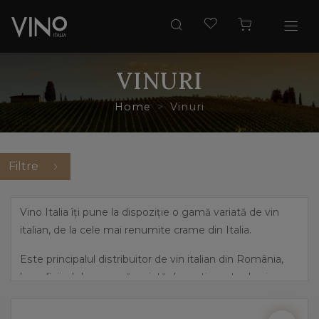
VINURI
Home
Vinuri
Filtre
Vino Italia îți pune la dispoziție o gamă variată de vin
italian, de la cele mai renumite crame din Italia.
Este principalul distribuitor de vin italian din România,
beneficiind de o gamă variată de sortimente de vin,
pornind de la cele mai îndrăznețe arome, precum
prosecco și până la vinuri dulci, elegante.