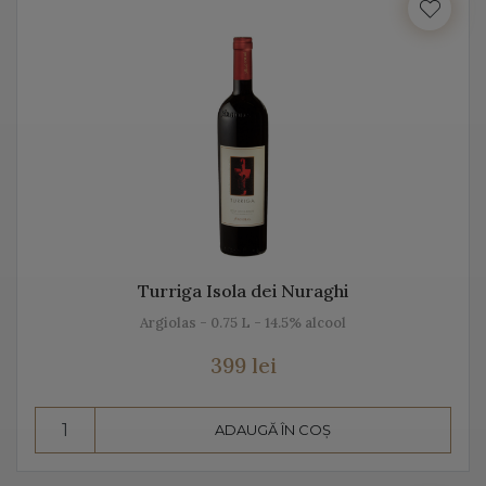
Italia beneficiază de o suprafață de peste 702.000 de
hectare de viță de vie, fiind unul dintre cei mai mari
producători de vin italian din lume. Acest vin italian
ajunge în întreaga lume și îi bucură pe cei ce îi cunosc
istoria, tradiția, modul de preparare, dar și pe cel de
păstrare.
Diversitatea etichetelor de vin de pe Vino Italia este
numeroasă și asta pentru că ne dorim să aducem Italia
la tine acasă!
Turriga Isola dei Nuraghi
Argiolas - 0.75 L - 14.5% alcool
PROSECCO
399 lei
Prosecco este un vin spumant rafinat, cunoscut în Italia
dar și în întreaga lume. Vino Italia aduce Prosecco la
ADAUGĂ ÎN COȘ
tine acasă, chiar din regiunea unde este fabricat și asta
pentru că ne dorim să vă facem cunoștință cu tradiția,