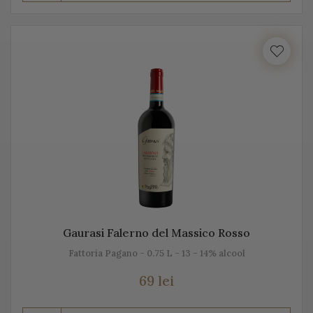
Prosecco este realizat din diferite sortimente de
struguri, însă Glera este de departe cel mai cunoscut.
Unii producători, mai amestecă pe lângă Glera și alte
soiuri de struguri, precum: Verdiso, Bianchetta
Trevigiana, Perera, Glera lunga, Chardonnay, Pinot
Bianco, Pinot Grigio sau Pinot Nero.
Numele de Prosecco provine de la locul de origine -
satul Prosecco, situat foarte aproape de Trieste. Peste
50% din producția de Prosecco provine din acele locuri,
mai exact din regiunile Conegliano și Valdobbiadene,
Gaurasi Falerno del Massico Rosso
acolo unde sunt peste 150 de producători. Toți aceștia s-
Fattoria Pagano - 0.75 L - 13 - 14% alcool
au asociat într-un Consorțiu pentru a proteja acest vin
spumant italian, cunoscut sub această denumire.
69 lei