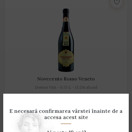
Novecento Rosso Veneto
Domus Vini - 0.75 L - 13.5% alcool
59 lei
E necesară confirmarea vârstei
înainte de a
accesa acest site
ADAUGĂ ÎN COȘ