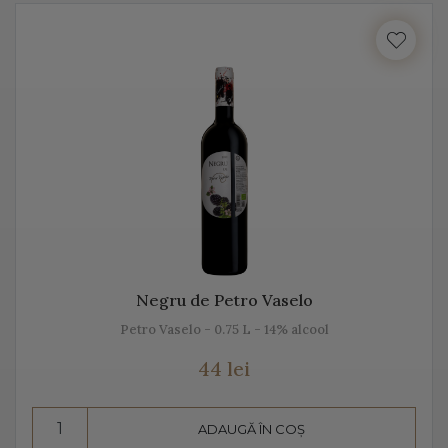
cu locul, cu gustul, dar mai ales cu unicitatea acestei
băuturi.
Vă prezentăm mai jos, gama noastră de Prosecco, acest
vin spumant italian, alb sau rose.
Despre Prosecco
Prosecco e cel mai cunoscut vin spumant din Italia. E
adesea comparat cu Champagne, însă ele diferă
datorită modului de fabricație, dar și prin soiurile de
Negru de Petro Vaselo
struguri folosite.
Petro Vaselo - 0.75 L - 14% alcool
Prosecco înseamnă mai mult decât „bule”, mai mult
44 lei
decât vin spumant, înseamnă aromă și gust deosebit,
dar și un proces de vinificație de tradiție.
ADAUGĂ ÎN COȘ