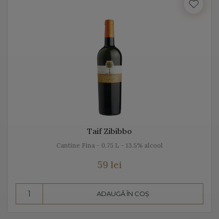
Italia beneficiază de o suprafață de peste 702.000 de
hectare de viță de vie, fiind unul dintre cei mai mari
producători de vin italian din lume. Acest vin italian
ajunge în întreaga lume și îi bucură pe cei ce îi cunosc
istoria, tradiția, modul de preparare, dar și pe cel de
păstrare.
Diversitatea etichetelor de vin de pe Vino Italia este
numeroasă și asta pentru că ne dorim să aducem Italia
la tine acasă!
Taif Zibibbo
Cantine Fina - 0.75 L - 13.5% alcool
PROSECCO
59 lei
Prosecco este un vin spumant rafinat, cunoscut în Italia
dar și în întreaga lume. Vino Italia aduce Prosecco la
ADAUGĂ ÎN COȘ
tine acasă, chiar din regiunea unde este fabricat și asta
pentru că ne dorim să vă facem cunoștință cu tradiția,