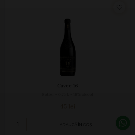
Cuvée 16
Botter - 0.75 L - 16% alcool
45 lei
ADAUGĂ ÎN COȘ