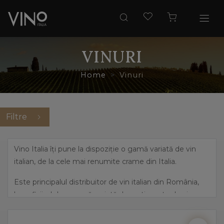
VINURI
Home
Vinuri
Filtre
Vino Italia îți pune la dispoziție o gamă variată de vin
italian, de la cele mai renumite crame din Italia.
Este principalul distribuitor de vin italian din România,
beneficiind de o gamă variată de sortimente de vin,
pornind de la cele mai îndrăznețe arome, precum
prosecco și până la vinuri dulci, elegante.