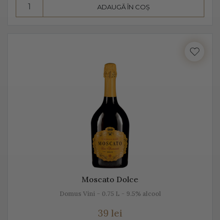
ADAUGĂ ÎN COȘ
Consumă Prosecco, un vin cunoscut pentru
prospețime, aromă și gust
Prosecco este un vin cunoscut pentru prospețime, este
un vin care nu fermentează după îmbuteliere și care se
consumă de regulă, în primii 3 ani. Are un conținut
scăzut de alcool, astfel că este preferat atât de bărbați,
cât și de femei.
Se bea în pahare cu pereți înalți, subțiri, rece,
temperatura ideală de servire fiind 2-3 grade C. Am
putea spune despre Prosecco că este un vin băut de
plăcere, dar și ca aperitiv, înainte de servirea mesei.
Moscato Dolce
Este un vin proaspăt, ce se prezintă ca un buchet
Domus Vini - 0.75 L - 9.5% alcool
fructat, de măr, pere, caise, căpșune, având arome
39 lei
ușoare, parfumate. De obicei, Prosecco este un vin sec,