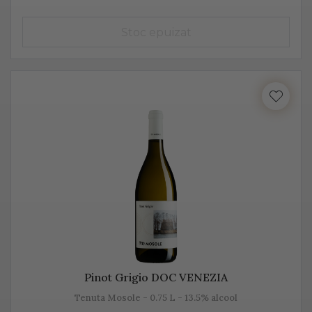
însă datorită aromelor fructate ale strugurilor, acesta
pare dulce. Alege Extra Dry Prosecco pentru echilibrul
pe care îl poate oferi între dulceața fructelor și
aciditatea băuturii.
Pinot Grigio DOC VENEZIA
Tenuta Mosole - 0.75 L - 13.5% alcool