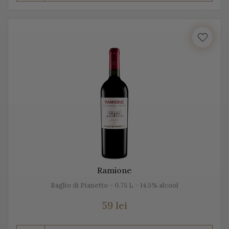
Prosecco este realizat din diferite sortimente de
struguri, însă Glera este de departe cel mai cunoscut.
Unii producători, mai amestecă pe lângă Glera și alte
soiuri de struguri, precum: Verdiso, Bianchetta
Trevigiana, Perera, Glera lunga, Chardonnay, Pinot
Bianco, Pinot Grigio sau Pinot Nero.
Numele de Prosecco provine de la locul de origine -
satul Prosecco, situat foarte aproape de Trieste. Peste
50% din producția de Prosecco provine din acele locuri,
mai exact din regiunile Conegliano și Valdobbiadene,
Ramione
acolo unde sunt peste 150 de producători. Toți aceștia s-
Baglio di Pianetto - 0.75 L - 14.5% alcool
au asociat într-un Consorțiu pentru a proteja acest vin
spumant italian, cunoscut sub această denumire.
59 lei