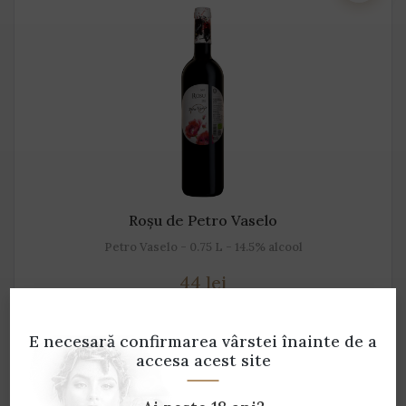
Roșu de Petro Vaselo
Petro Vaselo - 0.75 L - 14.5% alcool
44 lei
ADAUGĂ ÎN COȘ
E necesară confirmarea vârstei
înainte de a
accesa acest site