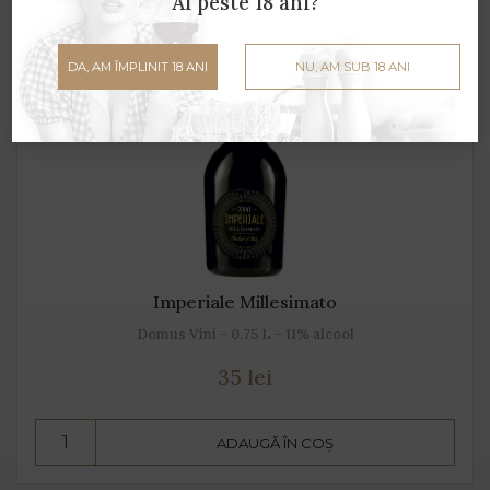
Ai peste 18 ani?
DA, AM ÎMPLINIT 18 ANI
NU, AM SUB 18 ANI
Imperiale Millesimato
Domus Vini - 0.75 L - 11% alcool
35 lei
ADAUGĂ ÎN COȘ